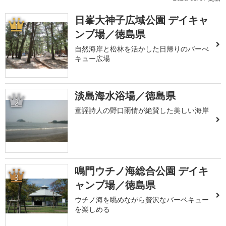
日峯大神子広域公園 デイキャ
1
ンプ場／徳島県
自然海岸と松林を活かした日帰りのバーべ
キュー広場
淡島海水浴場／徳島県
2
童謡詩人の野口雨情が絶賛した美しい海岸
鳴門ウチノ海総合公園 デイキ
3
ャンプ場／徳島県
ウチノ海を眺めながら贅沢なバーベキュー
を楽しめる