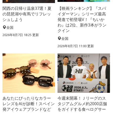
関西の日帰り温泉37選！夏
【映画ランキング】『スパ
の琵琶湖や有馬でリフレッ
イダーマン』シリーズ最高
シュしよう
発進で初登場V！『ちいか
わ』は2位、新作3本がラン
全国
クイン
2026年8月7日 18:25
更新
全国
2026年8月7日 11:00
更新
あなたにぴったりなカラー
今週末開幕！Ｊリーグのス
レンズをAIが診断！スペイン
タジアムグルメ約2000店舗
発アイウェアブランドなど
をガイドする食べログサー