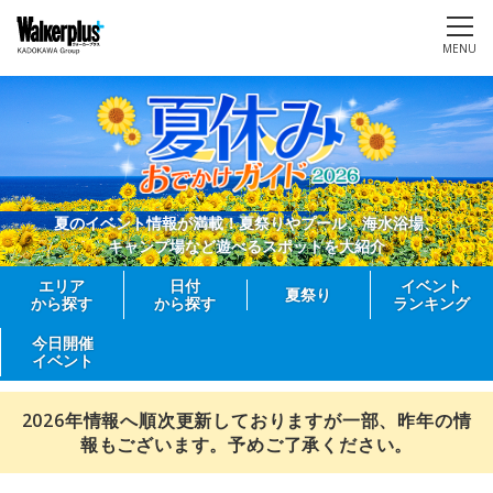
MENU
夏のイベント情報が満載！夏祭りやプール、海水浴場、
キャンプ場など遊べるスポットを大紹介
エリア
日付
イベント
夏祭り
から探す
から探す
ランキング
今日開催
イベント
2026年情報へ順次更新しておりますが一部、昨年の情
報もございます。予めご了承ください。