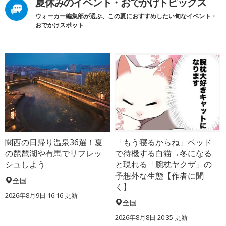
夏休みのイベント・おでかけトピックス
ウォーカー編集部が選ぶ、この夏におすすめしたい旬なイベント・
おでかけスポット
関西の日帰り温泉36選！夏
「もう寝るからね」ベッド
の琵琶湖や有馬でリフレッ
で待機する白猫→冬になる
シュしよう
と現れる「腕枕ヤクザ」の
予想外な生態【作者に聞
全国
く】
2026年8月9日 16:16
更新
全国
2026年8月8日 20:35
更新