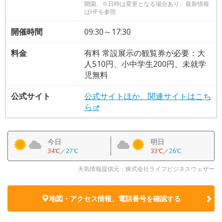
開園。※日時は変更となる場合あり、最新情報
はHPを参照
開催時間
09:30～17:30
料金
有料 常設展示の観覧券が必要：大
人510円、小中学生200円、未就学
児無料
公式サイト
公式サイトほか、関連サイトはこち
ら
今日
明日
34℃
／
27℃
33℃
／
26℃
天気情報提供元：株式会社ライフビジネスウェザー
地図・アクセス情報、電話番号を確認する