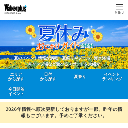
MENU
夏のイベント情報が満載！夏祭りやプール、海水浴場、
キャンプ場など遊べるスポットを大紹介
エリア
日付
イベント
夏祭り
から探す
から探す
ランキング
今日開催
イベント
2026年情報へ順次更新しておりますが一部、昨年の情
報もございます。予めご了承ください。