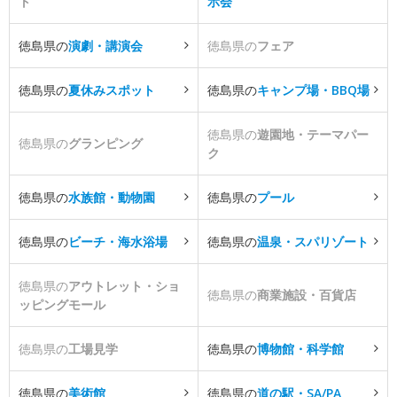
ト
示会
徳島県の
演劇・講演会
徳島県の
フェア
徳島県の
夏休みスポット
徳島県の
キャンプ場・BBQ場
徳島県の
遊園地・テーマパー
徳島県の
グランピング
ク
徳島県の
水族館・動物園
徳島県の
プール
徳島県の
ビーチ・海水浴場
徳島県の
温泉・スパリゾート
徳島県の
アウトレット・ショ
徳島県の
商業施設・百貨店
ッピングモール
徳島県の
工場見学
徳島県の
博物館・科学館
徳島県の
美術館
徳島県の
道の駅・SA/PA