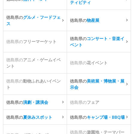
ティビティ
徳島県の
グルメ・フードフェ
徳島県の
物産展
ス
徳島県の
コンサート・音楽イ
徳島県の
フリーマーケット
ベント
徳島県の
アニメ・ゲームイベ
徳島県の
花イベント
ント
徳島県の
動物ふれあいイベン
徳島県の
美術展・博物展・展
ト
示会
徳島県の
演劇・講演会
徳島県の
フェア
徳島県の
夏休みスポット
徳島県の
キャンプ場・BBQ場
徳島県の
遊園地・テーマパー