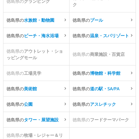
徳島県の
グランピング
ク
徳島県の
水族館・動物園
徳島県の
プール
徳島県の
ビーチ・海水浴場
徳島県の
温泉・スパリゾート
徳島県の
アウトレット・ショ
徳島県の
商業施設・百貨店
ッピングモール
徳島県の
工場見学
徳島県の
博物館・科学館
徳島県の
美術館
徳島県の
道の駅・SA/PA
徳島県の
公園
徳島県の
アスレチック
徳島県の
タワー・展望施設
徳島県の
フードテーマパーク
徳島県の
牧場・レジャー＆リ