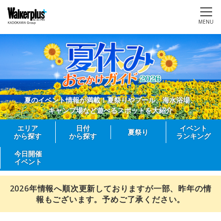
MENU
夏のイベント情報が満載！夏祭りやプール、海水浴場、
キャンプ場など遊べるスポットを大紹介
エリア
日付
イベント
夏祭り
から探す
から探す
ランキング
今日開催
イベント
2026年情報へ順次更新しておりますが一部、昨年の情
報もございます。予めご了承ください。