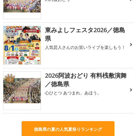
東みよしフェスタ2026／徳島
2
県
人気芸人さんのお笑いライブを楽しもう！
2026阿波おどり 有料桟敷演舞
3
／徳島県
心ひとつ あつまれ、あほう。
徳島県の夏の人気夏祭りランキング