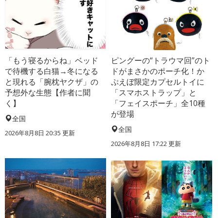
「もう寝るからね」ベッド
ピングーの“トラウマ回”のト
で待機する白猫→冬になる
ドがまさかのポーチ化！か
と現れる「腕枕ヤクザ」の
ぷえぼ限定カプセルトイに
予想外な生態【作者に聞
「スマホストラップ」と
く】
「フェイスポーチ」全10種
が登場
全国
全国
2026年8月8日 20:35
更新
2026年8月8日 17:22
更新