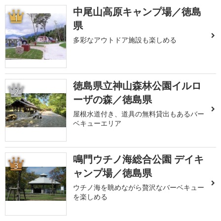
中尾山高原キャンプ場／徳島
1
県
多彩なアウトドア施設も楽しめる
徳島県立神山森林公園イルロ
2
ーザの森／徳島県
屋根水道付き、道具の無料貸出もあるバー
ベキューエリア
鳴門ウチノ海総合公園 デイキ
3
ャンプ場／徳島県
ウチノ海を眺めながら贅沢なバーベキュー
を楽しめる