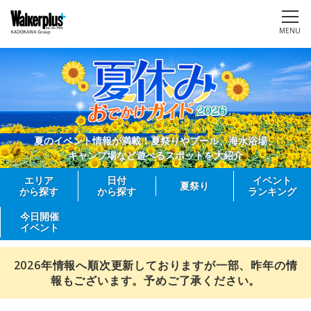
MENU
夏のイベント情報が満載！夏祭りやプール、海水浴場、
キャンプ場など遊べるスポットを大紹介
エリア
日付
イベント
夏祭り
から探す
から探す
ランキング
今日開催
イベント
2026年情報へ順次更新しておりますが一部、昨年の情
報もございます。予めご了承ください。