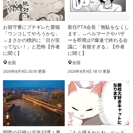
お留守番にブチギレた愛猫
新任PTA会長「無駄をなくし
「ウンコしてやろうかな」
ます」→ベルマークやバザ
→まさかの標的に「目が笑
ーを即廃止!?爆速で終わる会
ってない！」と恐怖【作者
議に「有能すぎる」【作者
に聞く】
に聞く】
全国
全国
2026年8月9日 20:30
更新
2026年8月9日 18:13
更新
関西の日帰り温泉33選！夏
「もう寝るからね」ベッド