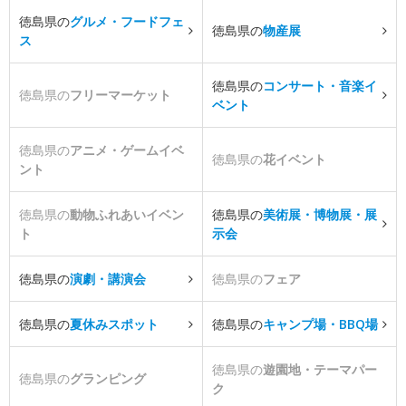
徳島県の
グルメ・フードフェ
徳島県の
物産展
ス
徳島県の
コンサート・音楽イ
徳島県の
フリーマーケット
ベント
徳島県の
アニメ・ゲームイベ
徳島県の
花イベント
ント
徳島県の
動物ふれあいイベン
徳島県の
美術展・博物展・展
ト
示会
徳島県の
演劇・講演会
徳島県の
フェア
徳島県の
夏休みスポット
徳島県の
キャンプ場・BBQ場
徳島県の
遊園地・テーマパー
徳島県の
グランピング
ク