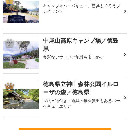
1
キャンプやバーベキュー、遊具もそろうプ
レイランド
中尾山高原キャンプ場／徳島
2
県
多彩なアウトドア施設も楽しめる
徳島県立神山森林公園イルロ
3
ーザの森／徳島県
屋根水道付き、道具の無料貸出もあるバー
ベキューエリア