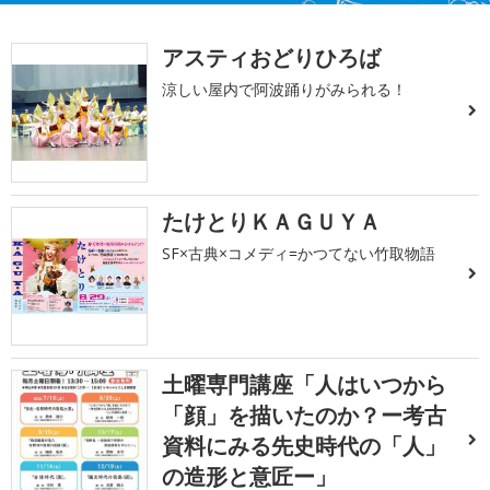
アスティおどりひろば
涼しい屋内で阿波踊りがみられる！
たけとりＫＡＧＵＹＡ
SF×古典×コメディ=かつてない竹取物語
土曜専門講座「人はいつから
「顔」を描いたのか？ー考古
資料にみる先史時代の「人」
の造形と意匠ー」