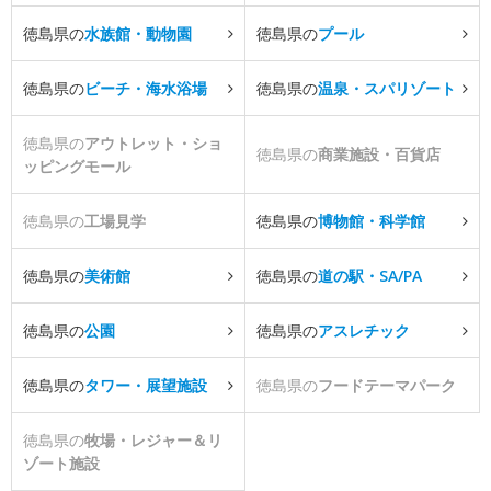
徳島県の
水族館・動物園
徳島県の
プール
徳島県の
ビーチ・海水浴場
徳島県の
温泉・スパリゾート
徳島県の
アウトレット・ショ
徳島県の
商業施設・百貨店
ッピングモール
徳島県の
工場見学
徳島県の
博物館・科学館
徳島県の
美術館
徳島県の
道の駅・SA/PA
徳島県の
公園
徳島県の
アスレチック
徳島県の
タワー・展望施設
徳島県の
フードテーマパーク
徳島県の
牧場・レジャー＆リ
ゾート施設