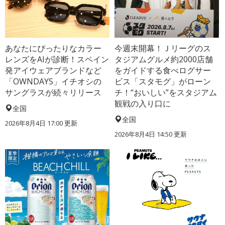
あなたにぴったりなカラー
今週末開幕！Ｊリーグのス
レンズをAIが診断！スペイン
タジアムグルメ約2000店舗
発アイウェアブランドなど
をガイドする食べログサー
「OWNDAYS」イチオシの
ビス「スタモグ」がローン
サングラスが続々リリース
チ！“おいしい”をスタジアム
観戦の入り口に
全国
全国
2026年8月4日 17:00
更新
2026年8月4日 14:50
更新