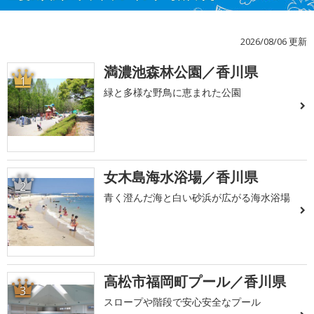
2026/08/06 更新
満濃池森林公園／香川県
1
緑と多様な野鳥に恵まれた公園
女木島海水浴場／香川県
2
青く澄んだ海と白い砂浜が広がる海水浴場
高松市福岡町プール／香川県
3
スロープや階段で安心安全なプール