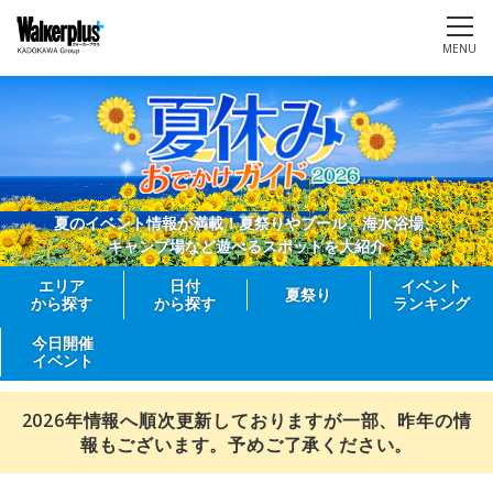
MENU
夏のイベント情報が満載！夏祭りやプール、海水浴場、
キャンプ場など遊べるスポットを大紹介
エリア
日付
イベント
夏祭り
から探す
から探す
ランキング
今日開催
イベント
2026年情報へ順次更新しておりますが一部、昨年の情
報もございます。予めご了承ください。