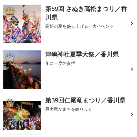
第59回 さぬき高松まつり／香
1
川県
高松の夏を盛り上げる一大イベント
津嶋神社夏季大祭／香川県
2
年に一度の参拝
第39回仁尾竜まつり／香川県
3
巨大竜がまちを練り歩く