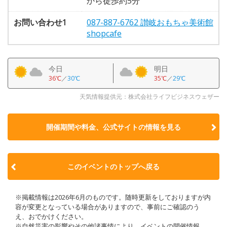
から徒歩約5分
お問い合わせ1
087-887-6762 讃岐おもちゃ美術館
shopcafe
今日
明日
36℃
／
30℃
35℃
／
29℃
天気情報提供元：株式会社ライフビジネスウェザー
開催期間や料金、公式サイトの
情報を見る
このイベントのトップへ戻る
※掲載情報は2026年6月のものです。随時更新をしておりますが内
容が変更となっている場合がありますので、事前にご確認のう
え、おでかけください。
※自然災害の影響やその他諸事情により、イベントの開催情報、