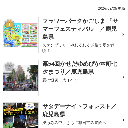
2026/08/06 更新
フラワーパークかごしま 「サ
1
マーフェスティバル」／鹿児
島県
スタンプラリーやわくわく迷路で夏を満
喫！
第54回かせだゆめぴか本町七
2
夕まつり／鹿児島県
夏の恒例一大イベント
サタデーナイトフォレスト／
3
鹿児島県
夕涼みの中、さらに非日常の冒険へ