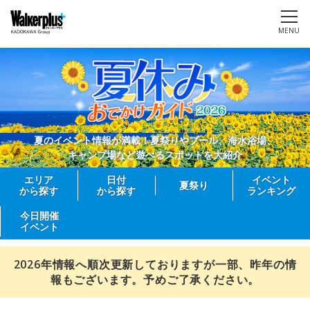
MENU
夏のイベント情報が満載！夏祭りやプール、海水浴場、
キャンプ場など遊べるスポットを大紹介
エリア
日付
イベント
夏祭り
から探す
から探す
ランキング
今日開催
イベント
2026年情報へ順次更新しておりますが一部、昨年の情
報もございます。予めご了承ください。