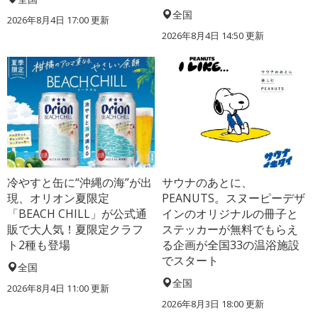
全国
2026年8月4日 17:00
更新
2026年8月4日 14:50
更新
冷やすと缶に“沖縄の海”が出
サウナのあとに、
現、オリオン夏限定
PEANUTS。スヌーピーデザ
「BEACH CHILL」が公式通
インのオリジナルの冊子と
販で大人気！夏限定クラフ
ステッカーが無料でもらえ
ト2種も登場
る企画が全国33の温浴施設
でスタート
全国
全国
2026年8月4日 11:00
更新
2026年8月3日 18:00
更新