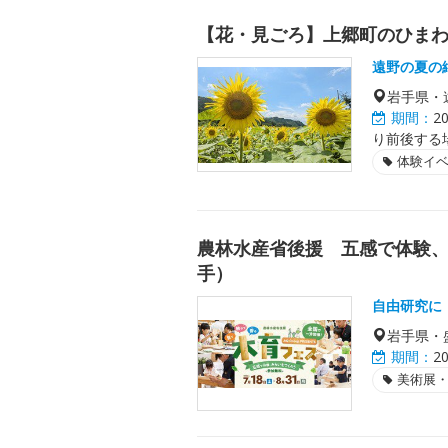
【花・見ごろ】上郷町のひま
遠野の夏の
岩手県・
期間：
2
り前後する
体験イ
農林水産省後援 五感で体験、
手）
自由研究に
岩手県・
期間：
2
美術展