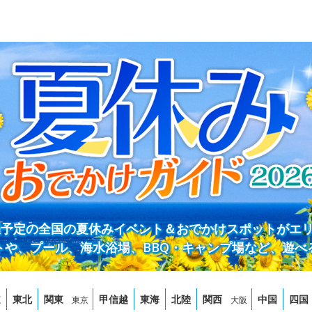
開催予定の全国の夏休みイベント＆おでかけスポットがエ
トや、プール、海水浴場、BBQ・キャンプ場など、遊べ
道
東北
関東
甲信越
東海
北陸
関西
中国
四国
東京
大阪