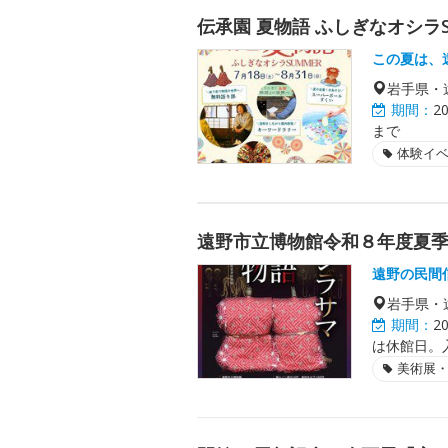
伝承園 夏物語 ふしぎなオシラS
この夏は、
岩手県・
期間：
2
まで
体験イ
遠野市立博物館令和８年度夏
遠野の民間
岩手県・
期間：
2
は休館日。
美術展