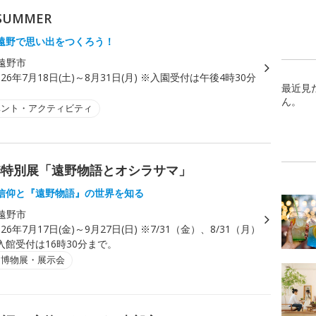
UMMER
遠野で思い出をつくろう！
遠野市
026年7月18日(土)～8月31日(月) ※入園受付は午後4時30分
最近見
ん。
ベント・アクティビティ
季特別展「遠野物語とオシラサマ」
信仰と『遠野物語』の世界を知る
遠野市
026年7月17日(金)～9月27日(日) ※7/31（金）、8/31（月）
入館受付は16時30分まで。
・博物展・展示会