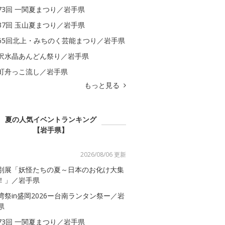
73回 一関夏まつり／岩手県
37回 玉山夏まつり／岩手県
65回北上・みちのく芸能まつり／岩手県
沢水晶あんどん祭り／岩手県
町舟っこ流し／岩手県
もっと見る
夏の人気イベントランキング
【岩手県】
2026/08/06 更新
別展「妖怪たちの夏～日本のお化け大集
！」／岩手県
湾祭in盛岡2026ー台南ランタン祭ー／岩
県
73回 一関夏まつり／岩手県