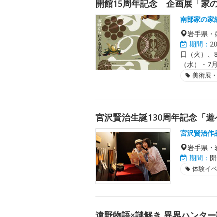
開館15周年記念 企画展「家
南部家の家
岩手県・
期間：
2
日（火）、
（水）・7月
美術展
宮沢賢治生誕130周年記念「
宮沢賢治作
岩手県・
期間：
開
体験イ
遠野物語×謎解き 異界ハンタ