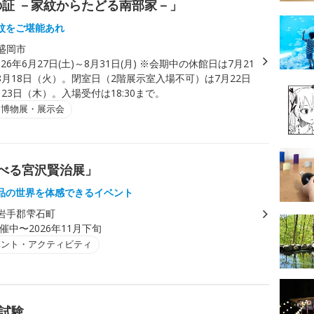
の証 －家紋からたどる南部家－」
紋をご堪能あれ
盛岡市
026年6月27日(土)～8月31日(月) ※会期中の休館日は7月21
8月18日（火）。閉室日（2階展示室入場不可）は7月22日
23日（木）。入場受付は18:30まで。
・博物展・展示会
遊べる宮沢賢治展」
品の世界を体感できるイベント
岩手郡雫石町
催中〜2026年11月下旬
ベント・アクティビティ
ー試験