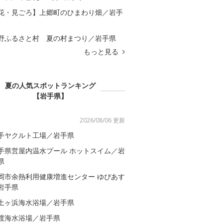
花・見ごろ】上郷町のひまわり畑／岩手
野ふるさと村 夏の村まつり／岩手県
もっと見る
夏の人気スポットランキング
【岩手県】
2026/08/06 更新
手ヤクルト工場／岩手県
手県営屋内温水プール ホットスイム／岩
県
岡市余熱利用健康増進センター ゆぴあす
岩手県
土ヶ浜海水浴場／岩手県
渡海水浴場／岩手県