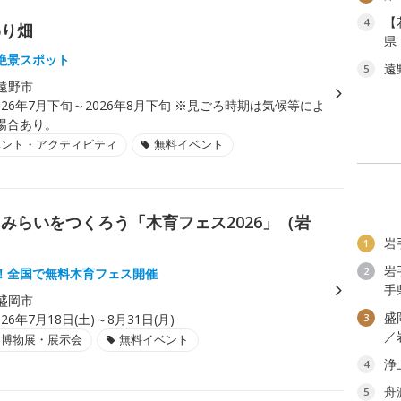
【
4
わり畑
県
絶景スポット
遠
5
遠野市
026年7月下旬～2026年8月下旬 ※見ごろ時期は気候等によ
場合あり。
ベント・アクティビティ
無料イベント
みらいをつくろう「木育フェス2026」（岩
岩
1
岩
2
！全国で無料木育フェス開催
手
盛岡市
盛
026年7月18日(土)～8月31日(月)
3
／
・博物展・展示会
無料イベント
浄
4
舟
5