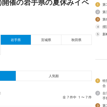
(月)開催の岩手県の夏休みイベ
第
1
第
2
第
3
摺
4
新
5
岩手県
宮城県
秋田県
人気順
特
1
合
た
台
2
全 7 件中 1 〜 7 件
手
第
3