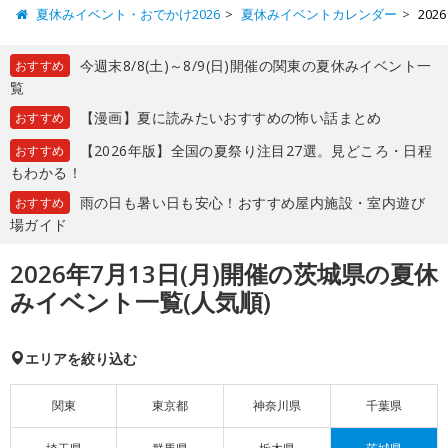
夏休みイベント・おでかけ2026
夏休みイベントカレンダー
20
今週末8/8(土)～8/9(日)開催の関東の夏休みイベント一
おすすめ
覧
【漫画】夏に読みたいおすすめの怖い話まとめ
おすすめ
【2026年版】全国の夏祭り注目27選。見どころ・日程
おすすめ
もわかる！
雨の日も暑い日も安心！おすすめ屋内施設・室内遊び
おすすめ
場ガイド
2026年7月13日(月)開催の茨城県の夏休
みイベント一覧(人気順)
エリアを絞り込む
関東
東京都
神奈川県
千葉県