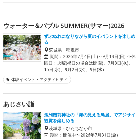
ウォーター＆バブル SUMMER(サマー)2026
ずぶぬれになりながら夏のイバランドを楽しめ
る
茨城県・稲敷市
期間：
2026年7月4日(土)～9月13日(日) ※休
園日：火曜(祝日の場合は開園)、7月8日(水)、
15日(水)、9月2日(水)、9日(水)
体験イベント・アクティビティ
あじさい詣
酒列磯前神社の「海の見える鳥居」でアジサイ
観賞を楽しめる
茨城県・ひたちなか市
期間：
開催中〜2026年7月31日(金)