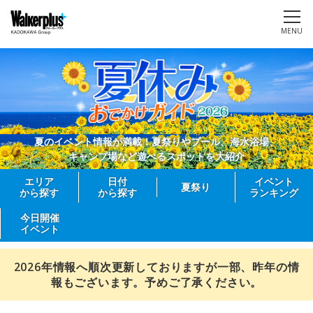
MENU
夏のイベント情報が満載！夏祭りやプール、海水浴場、
キャンプ場など遊べるスポットを大紹介
エリア
日付
イベント
夏祭り
から探す
から探す
ランキング
今日開催
イベント
2026年情報へ順次更新しておりますが一部、昨年の情
報もございます。予めご了承ください。