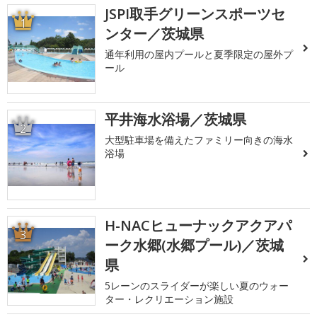
JSPI取手グリーンスポーツセ
1
ンター／茨城県
通年利用の屋内プールと夏季限定の屋外プ
ール
平井海水浴場／茨城県
2
大型駐車場を備えたファミリー向きの海水
浴場
H-NACヒューナックアクアパ
3
ーク水郷(水郷プール)／茨城
県
5レーンのスライダーが楽しい夏のウォー
ター・レクリエーション施設