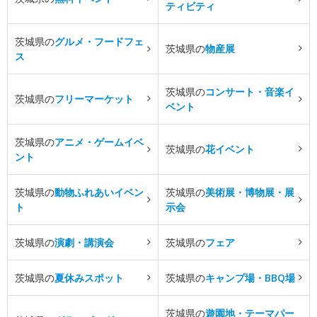
ティビティ
茨城県の
グルメ・フードフェ
茨城県の
物産展
ス
茨城県の
コンサート・音楽イ
茨城県の
フリーマーケット
ベント
茨城県の
アニメ・ゲームイベ
茨城県の
花イベント
ント
茨城県の
動物ふれあいイベン
茨城県の
美術展・博物展・展
ト
示会
茨城県の
演劇・講演会
茨城県の
フェア
茨城県の
夏休みスポット
茨城県の
キャンプ場・BBQ場
茨城県の
遊園地・テーマパー