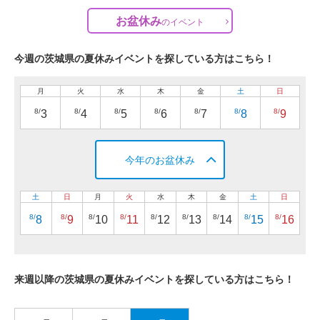
お盆休み
の
イベント
今週の茨城県の夏休みイベントを探している方はこちら！
月
火
水
木
金
土
日
8/
8/
8/
8/
8/
8/
8/
3
4
5
6
7
8
9
今年のお盆休み
土
日
月
火
水
木
金
土
日
8/
8/
8/
8/
8/
8/
8/
8/
8/
8
9
10
11
12
13
14
15
16
来週以降の茨城県の夏休みイベントを探している方はこちら！