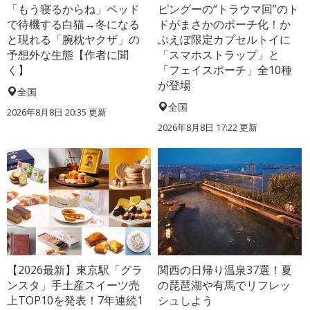
「もう寝るからね」ベッド
ピングーの“トラウマ回”のト
で待機する白猫→冬になる
ドがまさかのポーチ化！か
と現れる「腕枕ヤクザ」の
ぷえぼ限定カプセルトイに
予想外な生態【作者に聞
「スマホストラップ」と
く】
「フェイスポーチ」全10種
が登場
全国
全国
2026年8月8日 20:35
更新
2026年8月8日 17:22
更新
【2026最新】東京駅「グラ
関西の日帰り温泉37選！夏
ンスタ」手土産スイーツ売
の琵琶湖や有馬でリフレッ
上TOP10を発表！7年連続1
シュしよう