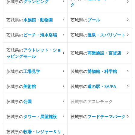
茨城県の
グランピング
ク
茨城県の
水族館・動物園
茨城県の
プール
茨城県の
ビーチ・海水浴場
茨城県の
温泉・スパリゾート
茨城県の
アウトレット・ショ
茨城県の
商業施設・百貨店
ッピングモール
茨城県の
工場見学
茨城県の
博物館・科学館
茨城県の
美術館
茨城県の
道の駅・SA/PA
茨城県の
公園
茨城県の
アスレチック
茨城県の
タワー・展望施設
茨城県の
フードテーマパーク
茨城県の
牧場・レジャー＆リ