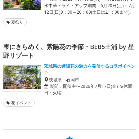
水中華・ライトアップ期間 6月20日(土)～7月
12日(日)8：30～20：00(土日は21：00まで)。
夏祭り
雫にきらめく、紫陽花の季節・BEB5土浦 by 星
野リゾート
茨城県の紫陽花の魅力を発信するコラボイベン
ト
茨城県・石岡市
期間：
開催中〜2026年7月17日(金) ※休園
日：火曜
花イベント