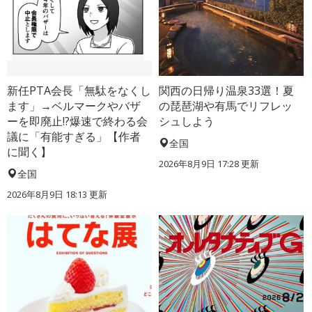
新任PTA会長「無駄をなくし
関西の日帰り温泉33選！夏
ます」→ベルマークやバザ
の琵琶湖や有馬でリフレッ
ーを即廃止!?爆速で終わる会
シュしよう
議に「有能すぎる」【作者
全国
に聞く】
2026年8月9日 17:28
更新
全国
2026年8月9日 18:13
更新