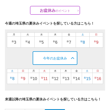
お盆休み
の
イベント
今週の埼玉県の夏休みイベントを探している方はこちら！
月
火
水
木
金
土
日
8/
8/
8/
8/
8/
8/
8/
3
4
5
6
7
8
9
今年のお盆休み
土
日
月
火
水
木
金
土
日
8/
8/
8/
8/
8/
8/
8/
8/
8/
8
9
10
11
12
13
14
15
16
来週以降の埼玉県の夏休みイベントを探している方はこちら！