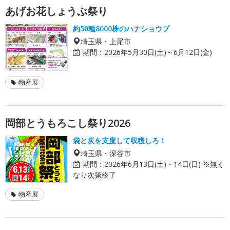
あげお花しょうぶ祭り
約50種8000株のハナショウブ
埼玉県・上尾市
期間：
2026年5月30日(土)～6月12日(金)
物産展
岡部とうもろこし祭り2026
袋と炭を支度して収穫しろ！
埼玉県・深谷市
期間：
2026年6月13日(土)・14日(日) ※無く
なり次第終了
物産展