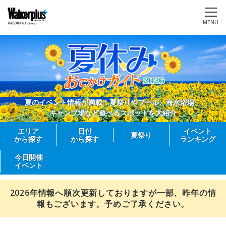
MENU
夏のイベント情報が満載！夏祭りやプール、海水浴場、
キャンプ場など遊べるスポットを大紹介
エリア
日付
イベント
夏祭り
から探す
から探す
ランキング
今日開催
イベント
2026年情報へ順次更新しておりますが一部、昨年の情
報もございます。予めご了承ください。