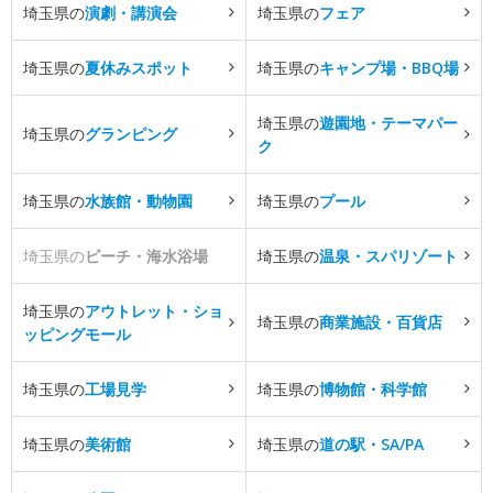
埼玉県の
演劇・講演会
埼玉県の
フェア
埼玉県の
夏休みスポット
埼玉県の
キャンプ場・BBQ場
埼玉県の
遊園地・テーマパー
埼玉県の
グランピング
ク
埼玉県の
水族館・動物園
埼玉県の
プール
埼玉県の
ビーチ・海水浴場
埼玉県の
温泉・スパリゾート
埼玉県の
アウトレット・ショ
埼玉県の
商業施設・百貨店
ッピングモール
埼玉県の
工場見学
埼玉県の
博物館・科学館
埼玉県の
美術館
埼玉県の
道の駅・SA/PA