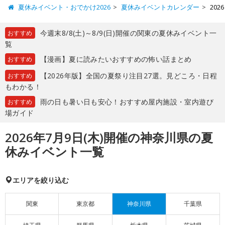
夏休みイベント・おでかけ2026
夏休みイベントカレンダー
20
今週末8/8(土)～8/9(日)開催の関東の夏休みイベント一
おすすめ
覧
【漫画】夏に読みたいおすすめの怖い話まとめ
おすすめ
【2026年版】全国の夏祭り注目27選。見どころ・日程
おすすめ
もわかる！
雨の日も暑い日も安心！おすすめ屋内施設・室内遊び
おすすめ
場ガイド
2026年7月9日(木)開催の神奈川県の夏
休みイベント一覧
エリアを絞り込む
関東
東京都
神奈川県
千葉県