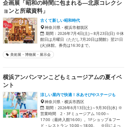
企画展「昭和の時間に包まれる―北原コレクシ
ョンと所蔵資料」
古くて新しい昭和時代
神奈川県・横浜市都筑区
期間：
2026年7月4日(土)～8月23日(日) ※休
館日は月曜日（ただし7月20日は開館）翌21日
(火)休館。券売は16:30まで。
美術展・博物展・展示会
横浜アンパンマンこどもミュージアムの夏イベ
ント
涼しい屋内で快適！水あそびやステージも
神奈川県・横浜市西区
期間：
2026年6月13日(土)～9月30日(水) ※
営業時間 2・3Fミュージアム 10:00～
17:00（最終入館16:00）。1Fショップ＆フー
ド・レストラン 10:00～18:00。 ※日によっ