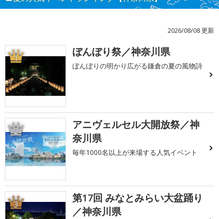
2026/08/08 更新
ぼんぼり祭／神奈川県
1
ぼんぼりの明かり広がる鎌倉の夏の風物詩
アニヴェルセル大開放祭／神
2
奈川県
毎年1000名以上が来場する人気イベント
第17回 みなとみらい大盆踊り
3
／神奈川県