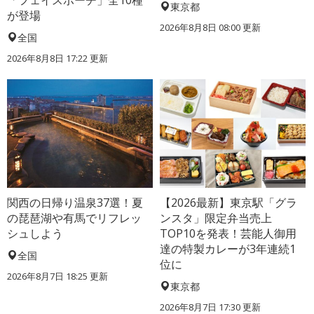
東京都
が登場
2026年8月8日 08:00
更新
全国
2026年8月8日 17:22
更新
関西の日帰り温泉37選！夏
【2026最新】東京駅「グラ
の琵琶湖や有馬でリフレッ
ンスタ」限定弁当売上
シュしよう
TOP10を発表！芸能人御用
達の特製カレーが3年連続1
全国
位に
2026年8月7日 18:25
更新
東京都
2026年8月7日 17:30
更新