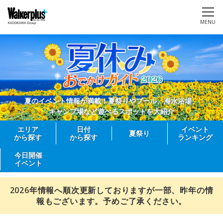
MENU
夏のイベント情報が満載！夏祭りやプール、海水浴場、
キャンプ場など遊べるスポットを大紹介
エリア
日付
イベント
夏祭り
から探す
から探す
ランキング
今日開催
イベント
2026年情報へ順次更新しておりますが一部、昨年の情
報もございます。予めご了承ください。