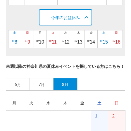
今年のお盆休み
土
日
月
火
水
木
金
土
日
8/
8/
8/
8/
8/
8/
8/
8/
8/
8
9
10
11
12
13
14
15
16
来週以降の神奈川県の夏休みイベントを探している方はこちら！
6月
7月
8月
月
火
水
木
金
土
日
1
2