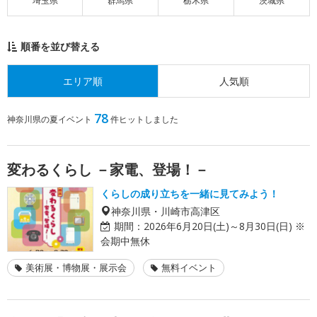
埼玉県
群馬県
栃木県
茨城県
順番を並び替える
エリア順
人気順
78
神奈川県の夏イベント
件ヒットしました
変わるくらし －家電、登場！－
くらしの成り立ちを一緒に見てみよう！
神奈川県・川崎市高津区
期間：
2026年6月20日(土)～8月30日(日) ※
会期中無休
美術展・博物展・展示会
無料イベント