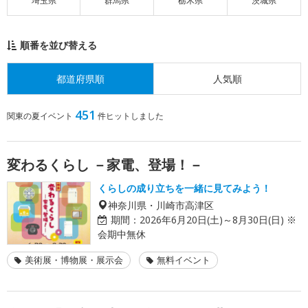
埼玉県
群馬県
栃木県
茨城県
順番を並び替える
都道府県順
人気順
451
関東の夏イベント
件ヒットしました
変わるくらし －家電、登場！－
くらしの成り立ちを一緒に見てみよう！
神奈川県・川崎市高津区
期間：
2026年6月20日(土)～8月30日(日) ※
会期中無休
美術展・博物展・展示会
無料イベント