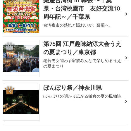
樂遊台灣街 in 幕張 〜千葉
1
県・台湾桃園市 友好交流10
周年記～／千葉県
台湾夜市の熱気と賑わいが、幕張へ。
第75回 江戸趣味納涼大会うえ
2
の夏まつり／東京都
老若男女問わず家族みんなで楽しめるうえ
の夏まつり
ぼんぼり祭／神奈川県
3
ぼんぼりの明かり広がる鎌倉の夏の風物詩