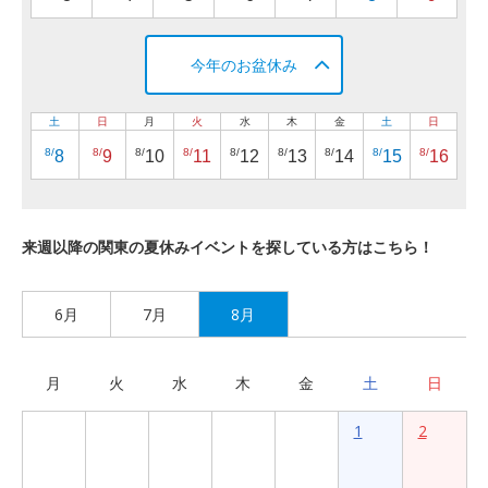
今年のお盆休み
土
日
月
火
水
木
金
土
日
8/
8/
8/
8/
8/
8/
8/
8/
8/
8
9
10
11
12
13
14
15
16
来週以降の関東の夏休みイベントを探している方はこちら！
6月
7月
8月
月
火
水
木
金
土
日
1
2