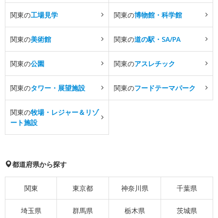
関東の
工場見学
関東の
博物館・科学館
関東の
美術館
関東の
道の駅・SA/PA
関東の
公園
関東の
アスレチック
関東の
タワー・展望施設
関東の
フードテーマパーク
関東の
牧場・レジャー＆リゾ
ート施設
都道府県から探す
関東
東京都
神奈川県
千葉県
埼玉県
群馬県
栃木県
茨城県