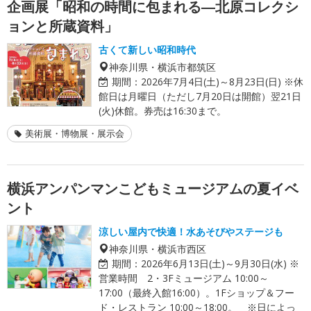
企画展「昭和の時間に包まれる―北原コレクシ
ョンと所蔵資料」
古くて新しい昭和時代
神奈川県・横浜市都筑区
期間：
2026年7月4日(土)～8月23日(日) ※休
館日は月曜日（ただし7月20日は開館）翌21日
(火)休館。券売は16:30まで。
美術展・博物展・展示会
横浜アンパンマンこどもミュージアムの夏イベ
ント
涼しい屋内で快適！水あそびやステージも
神奈川県・横浜市西区
期間：
2026年6月13日(土)～9月30日(水) ※
営業時間 2・3Fミュージアム 10:00～
17:00（最終入館16:00）。1Fショップ＆フー
ド・レストラン 10:00～18:00。 ※日によっ