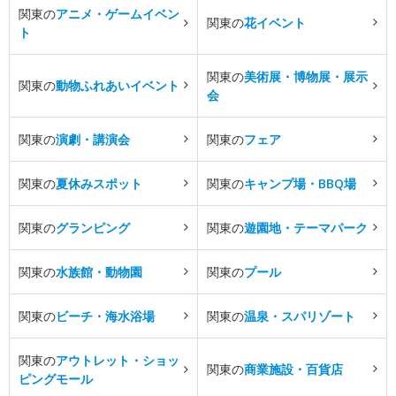
関東の
アニメ・ゲームイベン
関東の
花イベント
ト
関東の
美術展・博物展・展示
関東の
動物ふれあいイベント
会
関東の
演劇・講演会
関東の
フェア
関東の
夏休みスポット
関東の
キャンプ場・BBQ場
関東の
グランピング
関東の
遊園地・テーマパーク
関東の
水族館・動物園
関東の
プール
関東の
ビーチ・海水浴場
関東の
温泉・スパリゾート
関東の
アウトレット・ショッ
関東の
商業施設・百貨店
ピングモール