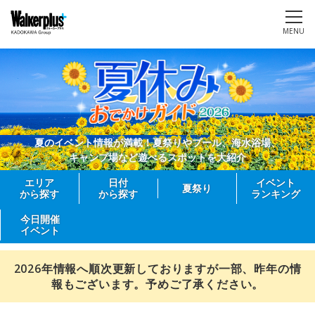
MENU
夏のイベント情報が満載！夏祭りやプール、海水浴場、
キャンプ場など遊べるスポットを大紹介
エリア
日付
イベント
夏祭り
から探す
から探す
ランキング
今日開催
イベント
2026年情報へ順次更新しておりますが一部、昨年の情
報もございます。予めご了承ください。