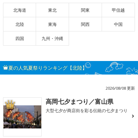
北海道
東北
関東
甲信越
北陸
東海
関西
中国
四国
九州・沖縄
夏の人気夏祭りランキング【北陸】
2026/08/08 更新
高岡七夕まつり／富山県
1
大型七夕が商店街を彩る伝統の七夕まつり