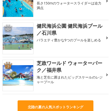
長さ150mのウォータースライダーは迫力
満点
健民海浜公園 健民海浜プール
2
／石川県
バラエティ豊かな9つのプールを楽しめる
芝政ワールド ウォーターパー
3
ク／福井県
海と芝生に囲まれたビッグスケールのレジ
ャープール
北陸の夏の人気スポットランキング