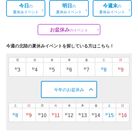
今日
明日
今週末
の
の
の
夏休みイベント
夏休みイベント
夏休みイベント
お盆休み
の
イベント
今週の北陸の夏休みイベントを探している方はこちら！
月
火
水
木
金
土
日
8/
8/
8/
8/
8/
8/
8/
3
4
5
6
7
8
9
今年のお盆休み
土
日
月
火
水
木
金
土
日
8/
8/
8/
8/
8/
8/
8/
8/
8/
8
9
10
11
12
13
14
15
16