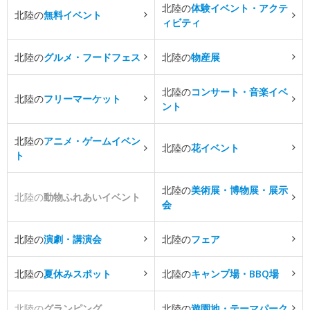
北陸の
体験イベント・アクテ
北陸の
無料イベント
ィビティ
北陸の
グルメ・フードフェス
北陸の
物産展
北陸の
コンサート・音楽イベ
北陸の
フリーマーケット
ント
北陸の
アニメ・ゲームイベン
北陸の
花イベント
ト
北陸の
美術展・博物展・展示
北陸の
動物ふれあいイベント
会
北陸の
演劇・講演会
北陸の
フェア
北陸の
夏休みスポット
北陸の
キャンプ場・BBQ場
北陸の
グランピング
北陸の
遊園地・テーマパーク