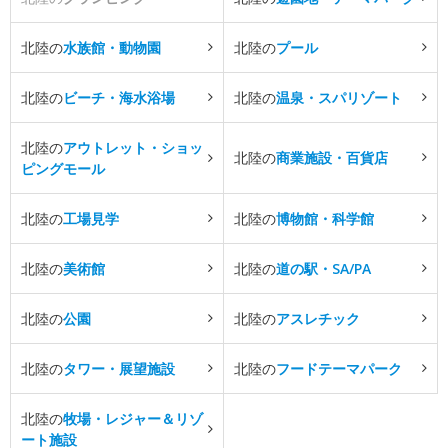
北陸の
水族館・動物園
北陸の
プール
北陸の
ビーチ・海水浴場
北陸の
温泉・スパリゾート
北陸の
アウトレット・ショッ
北陸の
商業施設・百貨店
ピングモール
北陸の
工場見学
北陸の
博物館・科学館
北陸の
美術館
北陸の
道の駅・SA/PA
北陸の
公園
北陸の
アスレチック
北陸の
タワー・展望施設
北陸の
フードテーマパーク
北陸の
牧場・レジャー＆リゾ
ート施設