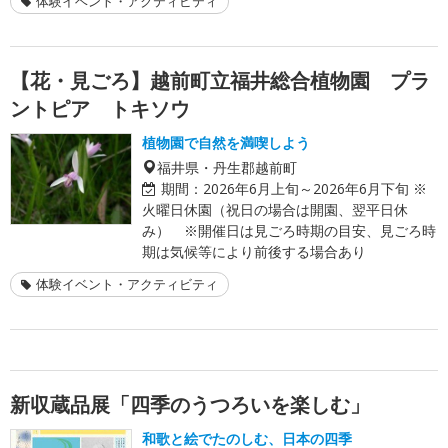
体験イベント・アクティビティ
【花・見ごろ】越前町立福井総合植物園 プラ
ントピア トキソウ
植物園で自然を満喫しよう
福井県・丹生郡越前町
期間：
2026年6月上旬～2026年6月下旬 ※
火曜日休園（祝日の場合は開園、翌平日休
み） ※開催日は見ごろ時期の目安、見ごろ時
期は気候等により前後する場合あり
体験イベント・アクティビティ
新収蔵品展「四季のうつろいを楽しむ」
和歌と絵でたのしむ、日本の四季