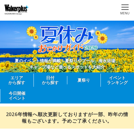
MENU
夏のイベント情報が満載！夏祭りやプール、海水浴場、
キャンプ場など遊べるスポットを大紹介
エリア
日付
イベント
夏祭り
から探す
から探す
ランキング
今日開催
イベント
2026年情報へ順次更新しておりますが一部、昨年の情
報もございます。予めご了承ください。