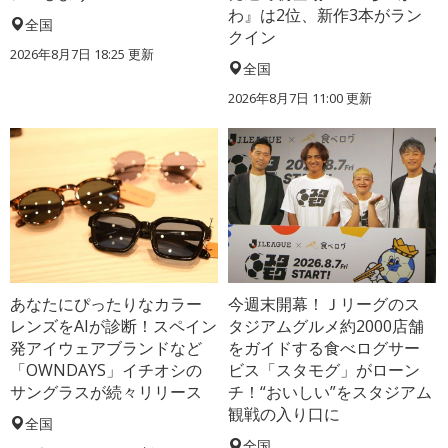
わ』は2位、新作3本がラン
全国
クイン
2026年8月7日 18:25
更新
全国
2026年8月7日 11:00
更新
あなたにぴったりなカラー
今週末開幕！Ｊリーグのス
レンズをAIが診断！スペイン
タジアムグルメ約2000店舗
発アイウェアブランドなど
をガイドする食べログサー
「OWNDAYS」イチオシの
ビス「スタモグ」がローン
サングラスが続々リリース
チ！“おいしい”をスタジアム
観戦の入り口に
全国
全国