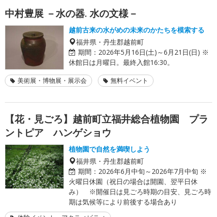
中村豊展 －水の器. 水の文様－
越前古来の水がめの未来のかたちを模索する
福井県・丹生郡越前町
期間：
2026年5月16日(土)～6月21日(日) ※
休館日は月曜日。最終入館16:30。
美術展・博物展・展示会
無料イベント
【花・見ごろ】越前町立福井総合植物園 プラ
ントピア ハンゲショウ
植物園で自然を満喫しよう
福井県・丹生郡越前町
期間：
2026年6月中旬～2026年7月中旬 ※
火曜日休園（祝日の場合は開園、翌平日休
み） ※開催日は見ごろ時期の目安、見ごろ時
期は気候等により前後する場合あり