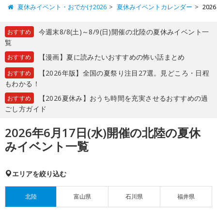
夏休みイベント・おでかけ2026
夏休みイベントカレンダー
20
今週末8/8(土)～8/9(日)開催の北陸の夏休みイベント一
おすすめ
覧
【漫画】夏に読みたいおすすめの怖い話まとめ
おすすめ
【2026年版】全国の夏祭り注目27選。見どころ・日程
おすすめ
もわかる！
【2026夏休み】おうち時間を充実させるおすすめの過
おすすめ
ごし方ガイド
2026年6月17日(水)開催の北陸の夏休
みイベント一覧
エリアを絞り込む
北陸
富山県
石川県
福井県