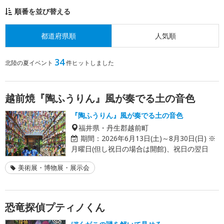
順番を並び替える
都道府県順
人気順
34
北陸の夏イベント
件ヒットしました
越前焼『陶ふうりん』風が奏でる土の音色
『陶ふうりん』風が奏でる土の音色
福井県・丹生郡越前町
期間：
2026年6月13日(土)～8月30日(日) ※
月曜日(但し祝日の場合は開館)、祝日の翌日
美術展・博物展・展示会
恐竜探偵プティノくん