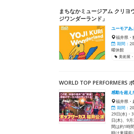
まちなかミュージアム クリヨウ
ジワンダーランド」
ユーモアあ
福井県・
期間：
2
曜休館
美術展
WORLD TOP PERFORME
感動を超え
福井県・
期間：
2
29日(水)・
日(木)、9月
間は約1時
時は来場前