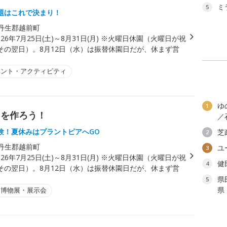
ミ
5
題はこれで決まり！
丹生郡越前町
026年7月25日(土)～8月31日(月) ※火曜日休園（火曜日が祝
その翌日）。8月12日（水）は振替休園日だが、休まず営
ベント・アクティビティ
ゆ
1
出を作ろう！
／
験！夏休みはプラントピアへGO
芝
2
丹生郡越前町
ユ
3
026年7月25日(土)～8月31日(月) ※火曜日休園（火曜日が祝
健
4
その翌日）。8月12日（水）は振替休園日だが、休まず営
県
5
県
・博物展・展示会