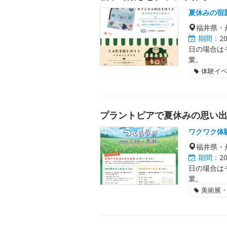
夏休みの宿
福井県・
期間：
2
日の場合は
業。
体験イ
プラントピアで夏休みの思い
ワクワク体
福井県・
期間：
2
日の場合は
業。
美術展