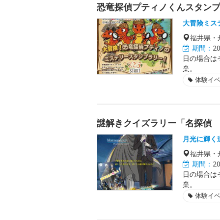
恐竜探偵プティノくんスタン
大冒険ミス
福井県・
期間：
2
日の場合は
業。
体験イ
謎解きクイズラリー「名探偵
月光に輝く
福井県・
期間：
2
日の場合は
業。
体験イ