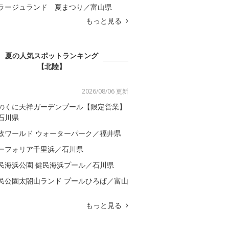
ラージュランド 夏まつり／富山県
もっと見る
夏の人気スポットランキング
【北陸】
2026/08/06 更新
のくに天祥ガーデンプール【限定営業】
石川県
政ワールド ウォーターパーク／福井県
ーフォリア千里浜／石川県
民海浜公園 健民海浜プール／石川県
民公園太閤山ランド プールひろば／富山
もっと見る