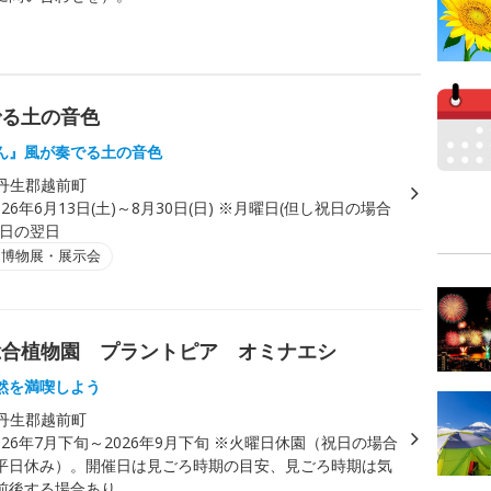
でる土の音色
ん』風が奏でる土の音色
丹生郡越前町
026年6月13日(土)～8月30日(日) ※月曜日(但し祝日の場合
祝日の翌日
・博物展・展示会
総合植物園 プラントピア オミナエシ
然を満喫しよう
丹生郡越前町
026年7月下旬～2026年9月下旬 ※火曜日休園（祝日の場合
平日休み）。開催日は見ごろ時期の目安、見ごろ時期は気
前後する場合あり。