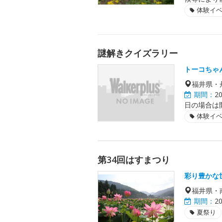
体験イ
謎解きクイズラリー
トーコちゃ
福井県・
期間：
2
日の場合は開催
体験イ
第34回はすまつり
彩り豊かな
福井県・
期間：
2
夏祭り