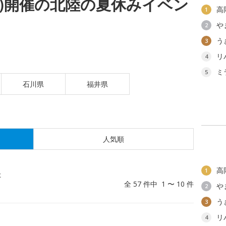
(金)開催の北陸の夏休みイベン
高
1
や
2
う
3
リ
4
ミ
5
石川県
福井県
人気順
高
1
た
全 57 件中 1 〜 10 件
や
2
う
3
リ
4