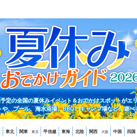
開催予定の全国の夏休みイベント＆おでかけスポットがエ
トや、プール、海水浴場、BBQ・キャンプ場など、遊べ
道
東北
関東
甲信越
東海
北陸
関西
中国
四国
東京
大阪