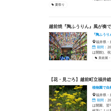
夏祭り
越前焼『陶ふうりん』風が奏
『陶ふうり
福井県・
期間：
2
は開館)、
美術展
【花・見ごろ】越前町立福井
植物園で自
福井県・
期間：
2
は開園、翌
候等により