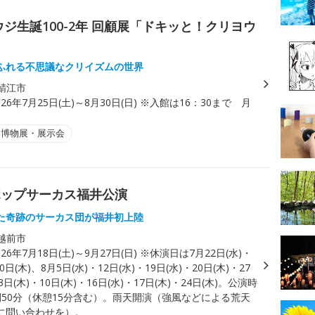
ジ生誕100-2年 回顧展「ドキッと！クリヨウ
ふれる不思議なクリイズムの世界
鯖江市
026年7月25日(土)～8月30日(日) ※入館は16：30まで 月
・博物展・展示会
RS ポップサーカス福井公演
た奇跡のサーカス団が福井初上陸
越前市
026年7月18日(土)～9月27日(日) ※休演日は7月22日(水)・
30日(木)、8月5日(水)・12日(水)・19日(水)・20日(木)・27
3日(木)・10日(木)・16日(水)・17日(木)・24日(木)。公演時
間50分（休憩15分含む）。雨天開演（強風などによる荒天
に問い合わせを）。