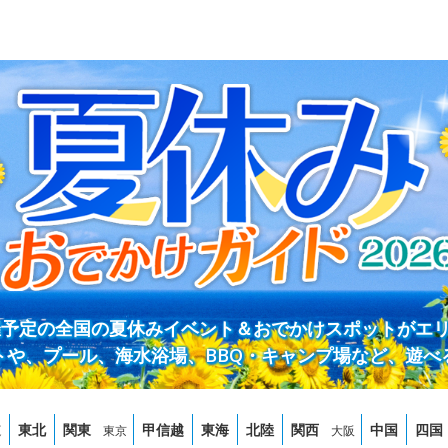
開催予定の全国の夏休みイベント＆おでかけスポットがエ
トや、プール、海水浴場、BBQ・キャンプ場など、遊べ
道
東北
関東
甲信越
東海
北陸
関西
中国
四国
東京
大阪