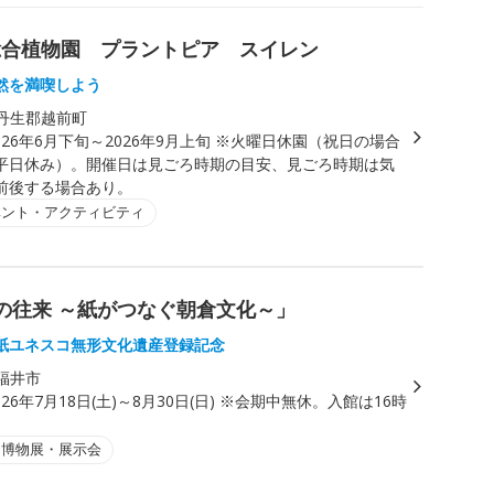
総合植物園 プラントピア スイレン
然を満喫しよう
丹生郡越前町
026年6月下旬～2026年9月上旬 ※火曜日休園（祝日の場合
平日休み）。開催日は見ごろ時期の目安、見ごろ時期は気
前後する場合あり。
ベント・アクティビティ
の往来 ～紙がつなぐ朝倉文化～」
紙ユネスコ無形文化遺産登録記念
福井市
026年7月18日(土)～8月30日(日) ※会期中無休。入館は16時
・博物展・展示会