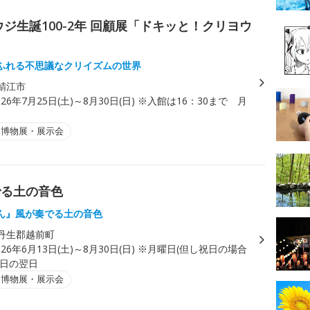
ジ生誕100-2年 回顧展「ドキッと！クリヨウ
ふれる不思議なクリイズムの世界
鯖江市
026年7月25日(土)～8月30日(日) ※入館は16：30まで 月
・博物展・展示会
でる土の音色
ん』風が奏でる土の音色
丹生郡越前町
026年6月13日(土)～8月30日(日) ※月曜日(但し祝日の場合
祝日の翌日
・博物展・展示会