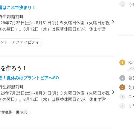
う
5
題はこれで決まり！
丹生郡越前町
026年7月25日(土)～8月31日(月) ※火曜日休園（火曜日が祝
その翌日）。8月12日（水）は振替休園日だが、休まず営
ベント・アクティビティ
ゆ
1
出を作ろう！
／
験！夏休みはプラントピアへGO
健
2
丹生郡越前町
芝
3
026年7月25日(土)～8月31日(月) ※火曜日休園（火曜日が祝
ユ
4
その翌日）。8月12日（水）は振替休園日だが、休まず営
ミ
5
・博物展・展示会