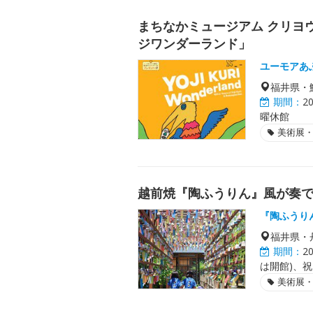
まちなかミュージアム クリヨウ
ジワンダーランド」
ユーモアあ
福井県・
期間：
2
曜休館
美術展
越前焼『陶ふうりん』風が奏
『陶ふうり
福井県・
期間：
2
は開館)、
美術展