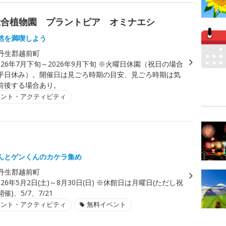
総合植物園 プラントピア オミナエシ
然を満喫しよう
丹生郡越前町
026年7月下旬～2026年9月下旬 ※火曜日休園（祝日の場合
平日休み）。開催日は見ごろ時期の目安、見ごろ時期は気
前後する場合あり。
ベント・アクティビティ
んとゲンくんのカケラ集め
丹生郡越前町
026年5月2日(土)～8月30日(日) ※休館日は月曜日(ただし祝
)、5/7、7/21
ベント・アクティビティ
無料イベント