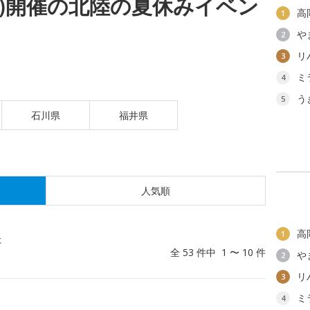
(木)開催の北陸の夏休みイベン
高
1
や
2
リ
3
ミ
4
う
5
石川県
福井県
人気順
高
1
た
全 53 件中 1 〜 10 件
や
2
リ
3
ミ
4