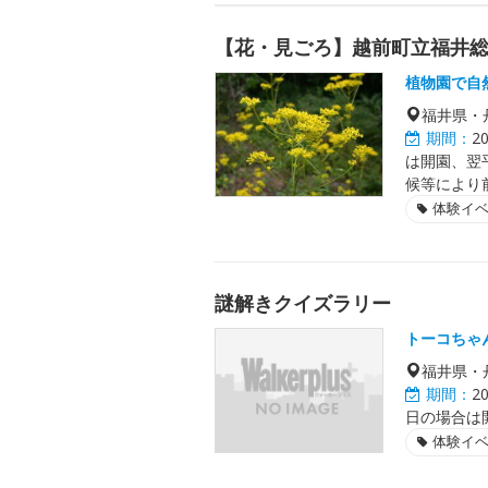
【花・見ごろ】越前町立福井
植物園で自
福井県・
期間：
2
は開園、翌
候等により
体験イ
謎解きクイズラリー
トーコちゃ
福井県・
期間：
2
日の場合は開催
体験イ