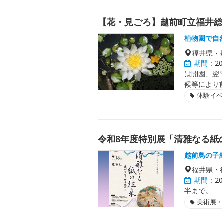
【花・見ごろ】越前町立福井
植物園で自
福井県・
期間：
2
は開園、翌
候等により
体験イ
令和8年度特別展「清雅なる紙
越前鳥の子
福井県・
期間：
2
半まで。
美術展