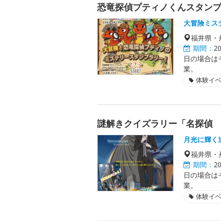
恐竜探偵プティノくんスタン
大冒険ミス
福井県・
期間：
2
日の場合は
業。
体験イ
謎解きクイズラリー「名探偵
月光に輝く
福井県・
期間：
2
日の場合は
業。
体験イ