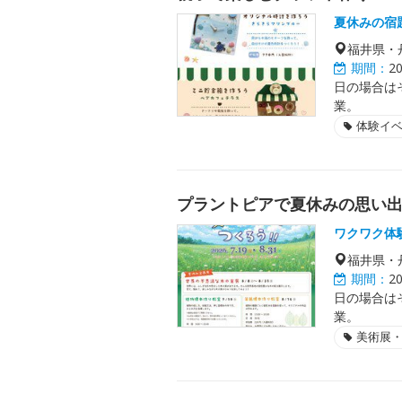
夏休みの宿
福井県・
期間：
2
日の場合は
業。
体験イ
プラントピアで夏休みの思い
ワクワク体
福井県・
期間：
2
日の場合は
業。
美術展