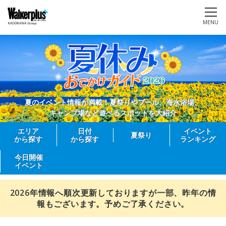
MENU
夏のイベント情報が満載！夏祭りやプール、海水浴場、
キャンプ場など遊べるスポットを大紹介
エリア
日付
イベント
夏祭り
から探す
から探す
ランキング
今日開催
イベント
2026年情報へ順次更新しておりますが一部、昨年の情
報もございます。予めご了承ください。