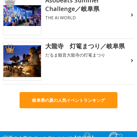
Asobeats Summer
2
Challenge／岐阜県
THE AI WORLD
大龍寺 灯篭まつり／岐阜県
3
だるま観音大龍寺の灯篭まつり
岐阜県の夏の人気イベントランキング