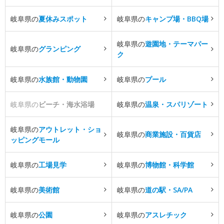
岐阜県の
夏休みスポット
岐阜県の
キャンプ場・BBQ場
岐阜県の
遊園地・テーマパー
岐阜県の
グランピング
ク
岐阜県の
水族館・動物園
岐阜県の
プール
岐阜県の
ビーチ・海水浴場
岐阜県の
温泉・スパリゾート
岐阜県の
アウトレット・ショ
岐阜県の
商業施設・百貨店
ッピングモール
岐阜県の
工場見学
岐阜県の
博物館・科学館
岐阜県の
美術館
岐阜県の
道の駅・SA/PA
岐阜県の
公園
岐阜県の
アスレチック