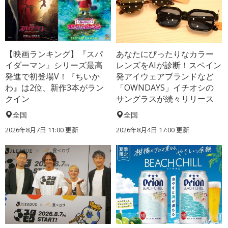
【映画ランキング】『スパ
あなたにぴったりなカラー
イダーマン』シリーズ最高
レンズをAIが診断！スペイン
発進で初登場V！『ちいか
発アイウェアブランドなど
わ』は2位、新作3本がラン
「OWNDAYS」イチオシの
クイン
サングラスが続々リリース
全国
全国
2026年8月7日 11:00
更新
2026年8月4日 17:00
更新