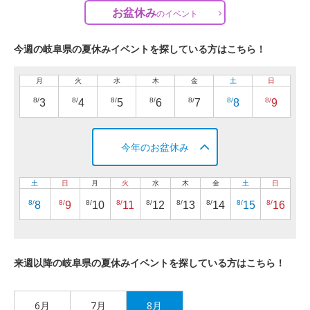
お盆休み
の
イベント
今週の岐阜県の夏休みイベントを探している方はこちら！
月
火
水
木
金
土
日
8/
8/
8/
8/
8/
8/
8/
3
4
5
6
7
8
9
今年のお盆休み
土
日
月
火
水
木
金
土
日
8/
8/
8/
8/
8/
8/
8/
8/
8/
8
9
10
11
12
13
14
15
16
来週以降の岐阜県の夏休みイベントを探している方はこちら！
6月
7月
8月