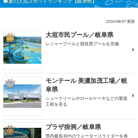
夏の人気スポットランキング【岐阜県】
2026/08/07 更新
大垣市民プール／岐阜県
1
レジャープールと競技用プールを完備
モンテール 美濃加茂工場／岐
2
阜県
シュークリームやロールケーキなどの製造
工程を見る
プラザ掛洞／岐阜県
3
県内最長40mのウォータースライダーを体