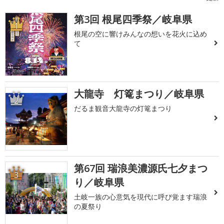
第3回 根尾四季祭／岐阜県
1
根尾の空に響けみんなの想いを花火に込め
て
大龍寺 灯篭まつり／岐阜県
2
だるま観音大龍寺の灯篭まつり
第67回 瑞浪美濃源氏七夕まつ
3
り／岐阜県
土岐一族の心意気を現代に呼び覚ます瑞浪
の夏祭り