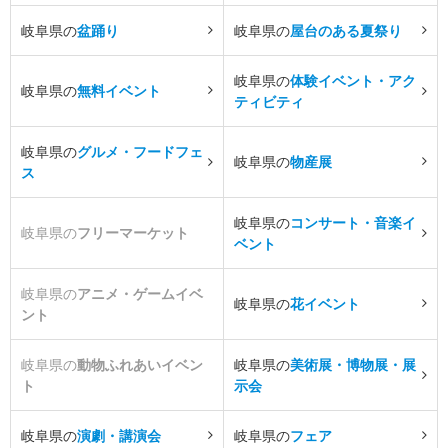
岐阜県の
盆踊り
岐阜県の
屋台のある夏祭り
岐阜県の
体験イベント・アク
岐阜県の
無料イベント
ティビティ
岐阜県の
グルメ・フードフェ
岐阜県の
物産展
ス
岐阜県の
コンサート・音楽イ
岐阜県の
フリーマーケット
ベント
岐阜県の
アニメ・ゲームイベ
岐阜県の
花イベント
ント
岐阜県の
動物ふれあいイベン
岐阜県の
美術展・博物展・展
ト
示会
岐阜県の
演劇・講演会
岐阜県の
フェア