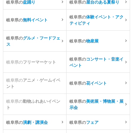
岐阜県の
盆踊り
岐阜県の
屋台のある夏祭り
岐阜県の
体験イベント・アク
岐阜県の
無料イベント
ティビティ
岐阜県の
グルメ・フードフェ
岐阜県の
物産展
ス
岐阜県の
コンサート・音楽イ
岐阜県の
フリーマーケット
ベント
岐阜県の
アニメ・ゲームイベ
岐阜県の
花イベント
ント
岐阜県の
動物ふれあいイベン
岐阜県の
美術展・博物展・展
ト
示会
岐阜県の
演劇・講演会
岐阜県の
フェア