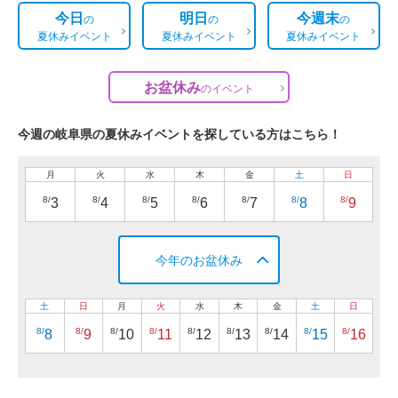
今日
明日
今週末
の
の
の
夏休みイベント
夏休みイベント
夏休みイベント
お盆休み
の
イベント
今週の岐阜県の夏休みイベントを探している方はこちら！
月
火
水
木
金
土
日
8/
8/
8/
8/
8/
8/
8/
3
4
5
6
7
8
9
今年のお盆休み
土
日
月
火
水
木
金
土
日
8/
8/
8/
8/
8/
8/
8/
8/
8/
8
9
10
11
12
13
14
15
16