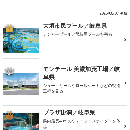
2026/08/07 更新
大垣市民プール／岐阜県
1
レジャープールと競技用プールを完備
モンテール 美濃加茂工場／岐
2
阜県
シュークリームやロールケーキなどの製造
工程を見る
プラザ掛洞／岐阜県
3
県内最長40mのウォータースライダーを体
感