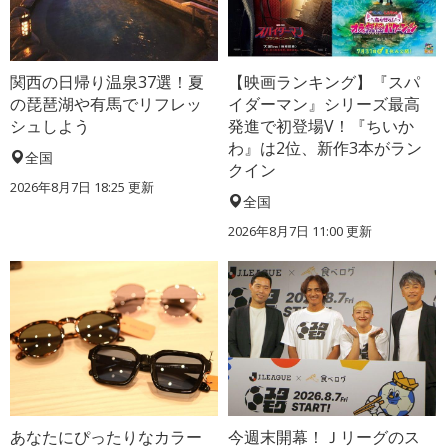
関西の日帰り温泉37選！夏
【映画ランキング】『スパ
の琵琶湖や有馬でリフレッ
イダーマン』シリーズ最高
シュしよう
発進で初登場V！『ちいか
わ』は2位、新作3本がラン
全国
クイン
2026年8月7日 18:25
更新
全国
2026年8月7日 11:00
更新
あなたにぴったりなカラー
今週末開幕！Ｊリーグのス