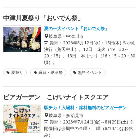
中津川夏祭り「おいでん祭」
夏の一大イベント「おいでん祭」
岐阜県・中津川市
期間：
2026年8月12日(水)・13日(木) ※小雨
決行（荒天中止）。12日 花火（19：30～
20：15）、13日 本まつり（16：15～20：30
頃）。
夏祭り
縁日・納涼祭
無料イベント
ビアガーデン こけいナイトスクエア
駅チカ！入場料・席料無料のビアガーデン
岐阜県・多治見市
期間：
2026年7月24日(金)～8月29日(土) ※
開催日は会期中の金曜・土曜（8/14.15はお休
み）