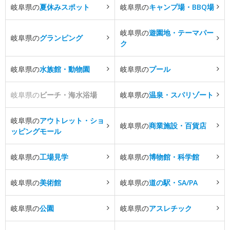
岐阜県の
夏休みスポット
岐阜県の
キャンプ場・BBQ場
岐阜県の
遊園地・テーマパー
岐阜県の
グランピング
ク
岐阜県の
水族館・動物園
岐阜県の
プール
岐阜県の
ビーチ・海水浴場
岐阜県の
温泉・スパリゾート
岐阜県の
アウトレット・ショ
岐阜県の
商業施設・百貨店
ッピングモール
岐阜県の
工場見学
岐阜県の
博物館・科学館
岐阜県の
美術館
岐阜県の
道の駅・SA/PA
岐阜県の
公園
岐阜県の
アスレチック