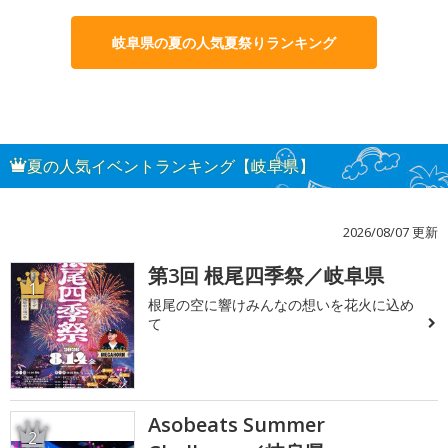
岐阜県の夏の人気夏祭りランキング
夏の人気イベントランキング【岐阜県】
2026/08/07 更新
第3回 根尾四季祭／岐阜県
1
根尾の空に響けみんなの想いを花火に込め
て
Asobeats Summer
2