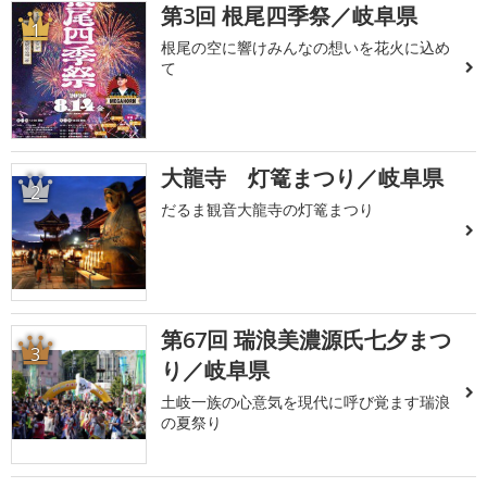
第3回 根尾四季祭／岐阜県
1
根尾の空に響けみんなの想いを花火に込め
て
大龍寺 灯篭まつり／岐阜県
2
だるま観音大龍寺の灯篭まつり
第67回 瑞浪美濃源氏七夕まつ
3
り／岐阜県
土岐一族の心意気を現代に呼び覚ます瑞浪
の夏祭り