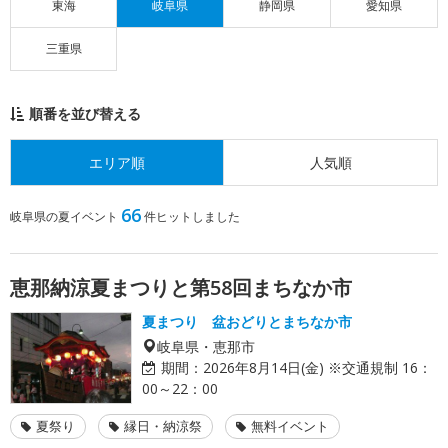
東海
岐阜県
静岡県
愛知県
三重県
順番を並び替える
エリア順
人気順
66
岐阜県の夏イベント
件ヒットしました
恵那納涼夏まつりと第58回まちなか市
夏まつり 盆おどりとまちなか市
岐阜県・恵那市
期間：
2026年8月14日(金) ※交通規制 16：
00～22：00
夏祭り
縁日・納涼祭
無料イベント