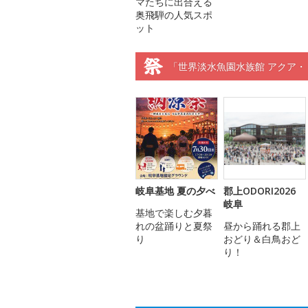
マたちに出合える
奥飛騨の人気スポ
ット
「世界淡水魚園水族館 アクア・
岐阜基地 夏の夕べ
郡上ODORI2026
岐阜
基地で楽しむ夕暮
れの盆踊りと夏祭
昼から踊れる郡上
り
おどり＆白鳥おど
り！