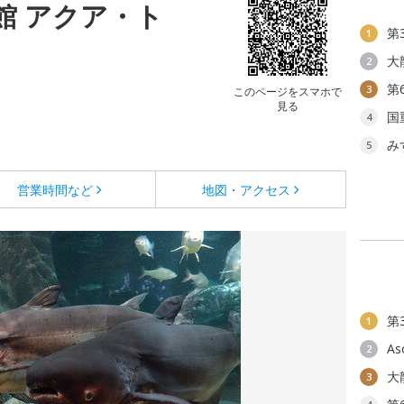
館 アクア・ト
第
1
大
2
第
3
このページをスマホで
見る
国
4
み
5
営業時間など
地図・アクセス
第
1
As
2
大
3