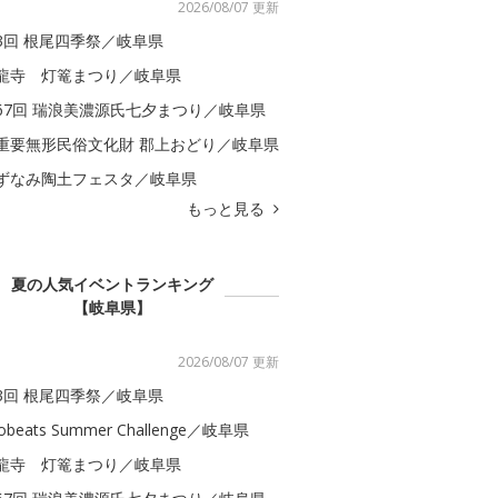
2026/08/07 更新
3回 根尾四季祭／岐阜県
龍寺 灯篭まつり／岐阜県
67回 瑞浪美濃源氏七夕まつり／岐阜県
重要無形民俗文化財 郡上おどり／岐阜県
ずなみ陶土フェスタ／岐阜県
もっと見る
夏の人気イベントランキング
【岐阜県】
2026/08/07 更新
3回 根尾四季祭／岐阜県
obeats Summer Challenge／岐阜県
龍寺 灯篭まつり／岐阜県