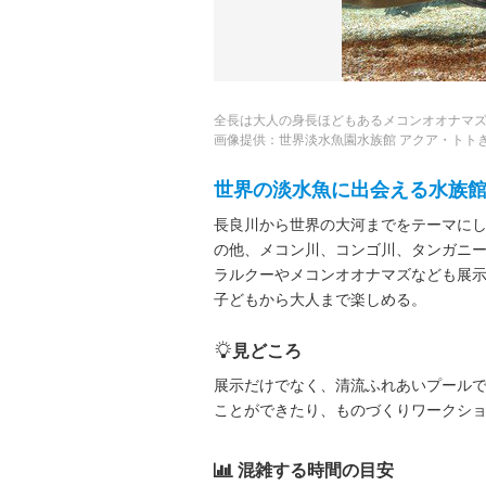
全長は大人の身長ほどもあるメコンオオナマ
画像提供：世界淡水魚園水族館 アクア・トト
世界の淡水魚に出会える水族
長良川から世界の大河までをテーマに
の他、メコン川、コンゴ川、タンガニ
ラルクーやメコンオオナマズなども展
子どもから大人まで楽しめる。
見どころ
展示だけでなく、清流ふれあいプール
ことができたり、ものづくりワークシ
混雑する時間の目安