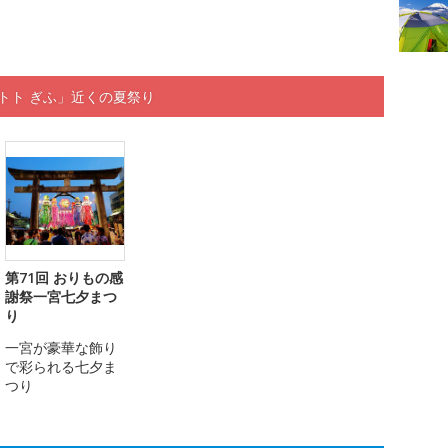
トト ぎふ」近くの夏祭り
第71回 おりもの感
謝祭一宮七夕まつ
り
一宮が豪華な飾り
で彩られる七夕ま
つり