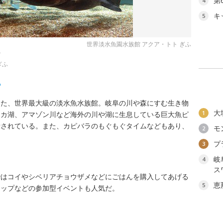
第
4
キ
5
世界淡水魚園水族館 アクア・トト ぎふ
ズ
ぎふ
館
した、世界最大級の淡水魚水族館。岐阜の川や森にすむ生き物
大
1
ーカ湖、アマゾン川など海外の川や湖に生息している巨大魚ピ
示されている。また、カピバラのもぐもぐタイムなどもあり、
モ
2
プ
3
岐
4
ス
ではコイやシベリアチョウザメなどにごはんを購入してあげる
恵
5
ョップなどの参加型イベントも人気だ。