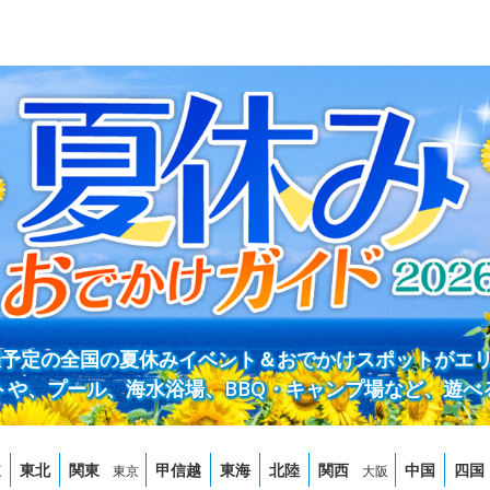
開催予定の全国の夏休みイベント＆おでかけスポットがエ
トや、プール、海水浴場、BBQ・キャンプ場など、遊べ
道
東北
関東
甲信越
東海
北陸
関西
中国
四国
東京
大阪