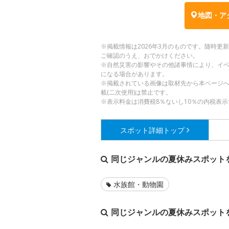
地図・ア
※掲載情報は2026年3月のものです。随時
ご確認のうえ、おでかけください。
※自然災害の影響やその他諸事情により、イ
になる場合があります。
※掲載されている画像は取材先から本ページ
載(二次使用)は禁止です。
※表示料金は消費税8％ないし10％の内税表示
スポット詳細
トップ
同じジャンルの夏休みスポット
水族館・動物園
同じジャンルの夏休みスポット