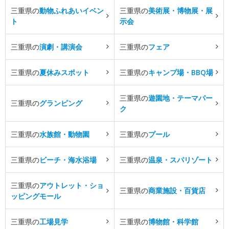
三重県の
動物ふれあいイベン
三重県の
美術展・博物展・展
ト
示会
三重県の
演劇・講演会
三重県の
フェア
三重県の
夏休みスポット
三重県の
キャンプ場・BBQ場
三重県の
遊園地・テーマパー
三重県の
グランピング
ク
三重県の
水族館・動物園
三重県の
プール
三重県の
ビーチ・海水浴場
三重県の
温泉・スパリゾート
三重県の
アウトレット・ショ
三重県の
商業施設・百貨店
ッピングモール
三重県の
工場見学
三重県の
博物館・科学館