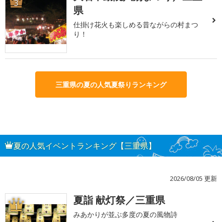
3
県
仕掛け花火も楽しめる昔ながらの村まつ
り！
三重県の夏の人気夏祭りランキング
夏の人気イベントランキング【三重県】
2026/08/05 更新
夏詣 献灯祭／三重県
1
みあかりが並ぶ多度の夏の風物詩