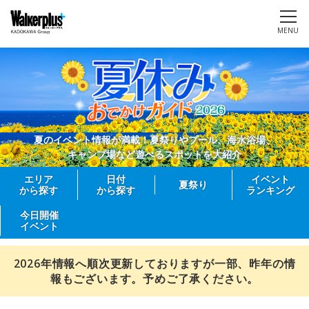
MENU
夏のイベント情報が満載！夏祭りやプール、海水浴場、
キャンプ場など遊べるスポットを大紹介
エリア
日付
イベント
夏祭り
から探す
から探す
ランキング
今日開催
イベント
2026年情報へ順次更新しておりますが一部、昨年の情
報もございます。予めご了承ください。