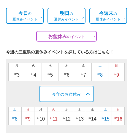
今日
明日
今週末
の
の
の
夏休みイベント
夏休みイベント
夏休みイベント
お盆休み
の
イベント
今週の三重県の夏休みイベントを探している方はこちら！
月
火
水
木
金
土
日
8/
8/
8/
8/
8/
8/
8/
3
4
5
6
7
8
9
今年のお盆休み
土
日
月
火
水
木
金
土
日
8/
8/
8/
8/
8/
8/
8/
8/
8/
8
9
10
11
12
13
14
15
16