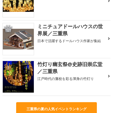
ミニチュアドールハウスの世
2
界展／三重県
日本で活躍するドールハウス作家が集結
竹灯り幽玄祭@史跡旧崇広堂
3
／三重県
江戸時代の藩校を彩る渾身の竹灯り
三重県の夏の人気イベントランキング