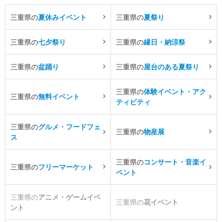
三重県の
夏休みイベント
三重県の
夏祭り
三重県の
七夕祭り
三重県の
縁日・納涼祭
三重県の
盆踊り
三重県の
屋台のある夏祭り
三重県の
体験イベント・アク
三重県の
無料イベント
ティビティ
三重県の
グルメ・フードフェ
三重県の
物産展
ス
三重県の
コンサート・音楽イ
三重県の
フリーマーケット
ベント
三重県の
アニメ・ゲームイベ
三重県の
花イベント
ント