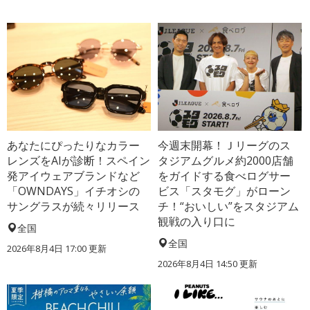
あなたにぴったりなカラー
今週末開幕！Ｊリーグのス
レンズをAIが診断！スペイン
タジアムグルメ約2000店舗
発アイウェアブランドなど
をガイドする食べログサー
「OWNDAYS」イチオシの
ビス「スタモグ」がローン
サングラスが続々リリース
チ！“おいしい”をスタジアム
観戦の入り口に
全国
全国
2026年8月4日 17:00
更新
2026年8月4日 14:50
更新