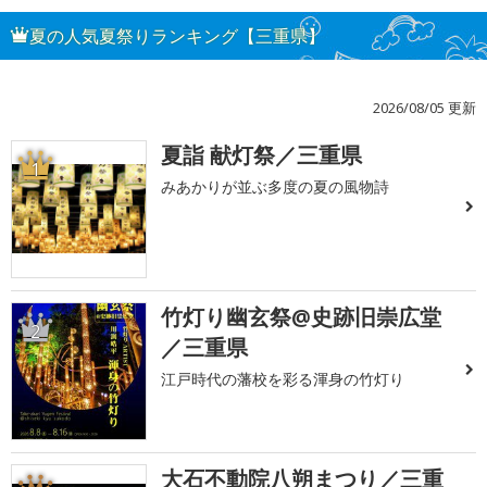
夏の人気夏祭りランキング【三重県】
2026/08/05 更新
夏詣 献灯祭／三重県
1
みあかりが並ぶ多度の夏の風物詩
竹灯り幽玄祭@史跡旧崇広堂
2
／三重県
江戸時代の藩校を彩る渾身の竹灯り
大石不動院八朔まつり／三重