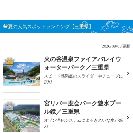
夏の人気スポットランキング【三重県】
2026/08/08 更新
火の谷温泉ファイアバレイウ
1
ォーターパーク／三重県
スピード感満点のスライダーやチューブに
挑戦
宮リバー度会パーク遊水プー
2
ル鏡／三重県
オゾン浄化システムによるきれいな水が魅
力