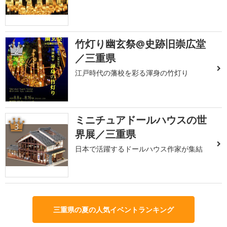
竹灯り幽玄祭@史跡旧崇広堂
2
／三重県
江戸時代の藩校を彩る渾身の竹灯り
ミニチュアドールハウスの世
3
界展／三重県
日本で活躍するドールハウス作家が集結
三重県の夏の人気イベントランキング