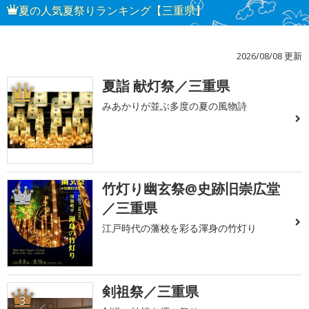
夏の人気夏祭りランキング【三重県】
2026/08/08 更新
夏詣 献灯祭／三重県
1
みあかりが並ぶ多度の夏の風物詩
竹灯り幽玄祭@史跡旧崇広堂
2
／三重県
江戸時代の藩校を彩る渾身の竹灯り
剣祖祭／三重県
3