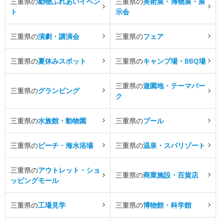
三重県の
動物ふれあいイベン
三重県の
美術展・博物展・展
ト
示会
三重県の
演劇・講演会
三重県の
フェア
三重県の
夏休みスポット
三重県の
キャンプ場・BBQ場
三重県の
遊園地・テーマパー
三重県の
グランピング
ク
三重県の
水族館・動物園
三重県の
プール
三重県の
ビーチ・海水浴場
三重県の
温泉・スパリゾート
三重県の
アウトレット・ショ
三重県の
商業施設・百貨店
ッピングモール
三重県の
工場見学
三重県の
博物館・科学館