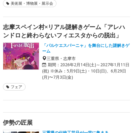
美術展・博物展・展示会
志摩スペイン村×リアル謎解きゲーム「アレハ
ンドロと終わらないフィエスタからの脱出」
「パルケエスパーニャ」を舞台にした謎解きゲ
ーム
三重県・志摩市
期間：
2026年2月14日(土)～2027年1月11日
(祝) ※休み：5月9日(土)・10日(日)、6月29日
(月)〜7月3日(金)
フェア
伊勢の匠展
三重県の伝統工芸品が一堂に集まる