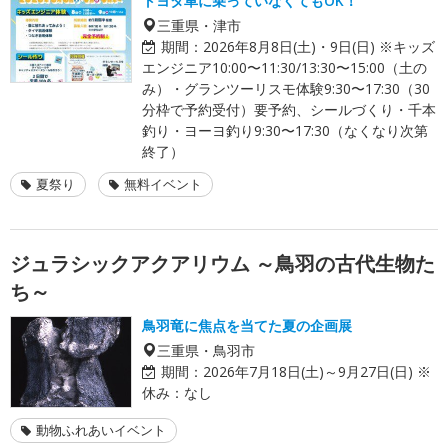
トヨタ車に乗っていなくてもOK！
三重県・津市
期間：
2026年8月8日(土)・9日(日) ※キッズ
エンジニア10:00〜11:30/13:30〜15:00（土の
み）・グランツーリスモ体験9:30〜17:30（30
分枠で予約受付）要予約、シールづくり・千本
釣り・ヨーヨ釣り9:30〜17:30（なくなり次第
終了）
夏祭り
無料イベント
ジュラシックアクアリウム ～鳥羽の古代生物た
ち～
鳥羽竜に焦点を当てた夏の企画展
三重県・鳥羽市
期間：
2026年7月18日(土)～9月27日(日) ※
休み：なし
動物ふれあいイベント