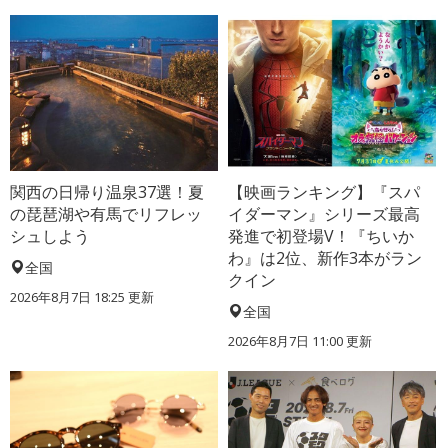
関西の日帰り温泉37選！夏
【映画ランキング】『スパ
の琵琶湖や有馬でリフレッ
イダーマン』シリーズ最高
シュしよう
発進で初登場V！『ちいか
わ』は2位、新作3本がラン
全国
クイン
2026年8月7日 18:25
更新
全国
2026年8月7日 11:00
更新