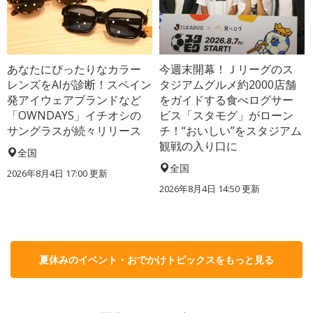
あなたにぴったりなカラー
今週末開幕！Ｊリーグのス
レンズをAIが診断！スペイン
タジアムグルメ約2000店舗
発アイウェアブランドなど
をガイドする食べログサー
「OWNDAYS」イチオシの
ビス「スタモグ」がローン
サングラスが続々リリース
チ！“おいしい”をスタジアム
観戦の入り口に
全国
全国
2026年8月4日 17:00
更新
2026年8月4日 14:50
更新
夏休みのイベント・おでかけトピックスをもっと見る