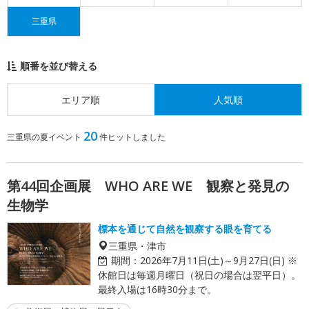
三重県
順番を並び替える
エリア順
人気順
20
三重県の夏イベント
件ヒットしました
第44回企画展 WHO ARE WE 観察と発見の
生物学
標本を通じて自然を観察する眼を育てる
三重県・津市
期間：
2026年7月11日(土)～9月27日(日) ※
休館日は毎週月曜日（祝日の場合は翌平日）。
最終入場は16時30分まで。