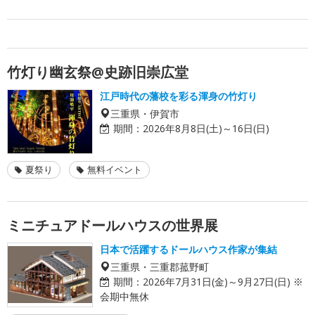
竹灯り幽玄祭@史跡旧崇広堂
江戸時代の藩校を彩る渾身の竹灯り
三重県・伊賀市
期間：
2026年8月8日(土)～16日(日)
夏祭り
無料イベント
ミニチュアドールハウスの世界展
日本で活躍するドールハウス作家が集結
三重県・三重郡菰野町
期間：
2026年7月31日(金)～9月27日(日) ※
会期中無休