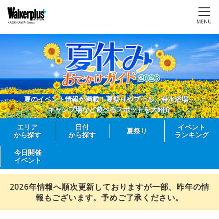
MENU
夏のイベント情報が満載！夏祭りやプール、海水浴場、
キャンプ場など遊べるスポットを大紹介
エリア
日付
イベント
夏祭り
から探す
から探す
ランキング
今日開催
イベント
2026年情報へ順次更新しておりますが一部、昨年の情
報もございます。予めご了承ください。