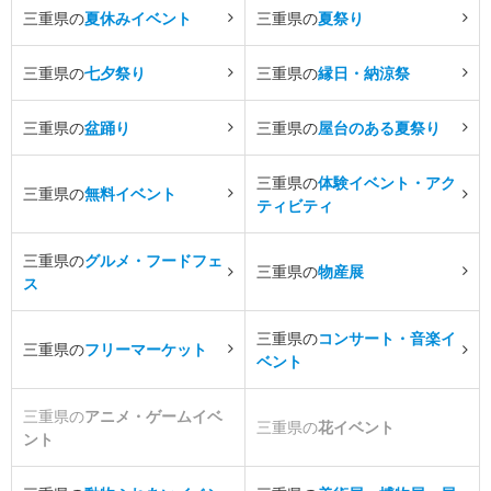
三重県の
夏休みイベント
三重県の
夏祭り
三重県の
七夕祭り
三重県の
縁日・納涼祭
三重県の
盆踊り
三重県の
屋台のある夏祭り
三重県の
体験イベント・アク
三重県の
無料イベント
ティビティ
三重県の
グルメ・フードフェ
三重県の
物産展
ス
三重県の
コンサート・音楽イ
三重県の
フリーマーケット
ベント
三重県の
アニメ・ゲームイベ
三重県の
花イベント
ント