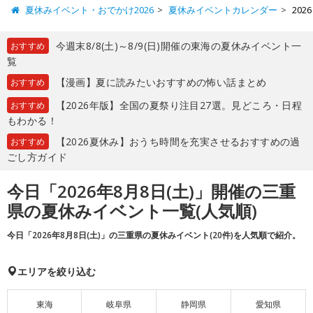
夏休みイベント・おでかけ2026
夏休みイベントカレンダー
20
今週末8/8(土)～8/9(日)開催の東海の夏休みイベント一
おすすめ
覧
【漫画】夏に読みたいおすすめの怖い話まとめ
おすすめ
【2026年版】全国の夏祭り注目27選。見どころ・日程
おすすめ
もわかる！
【2026夏休み】おうち時間を充実させるおすすめの過
おすすめ
ごし方ガイド
今日「2026年8月8日(土)」開催の三重
県の夏休みイベント一覧(人気順)
今日「2026年8月8日(土)」の三重県の夏休みイベント(20件)を人気順で紹介。
エリアを絞り込む
東海
岐阜県
静岡県
愛知県