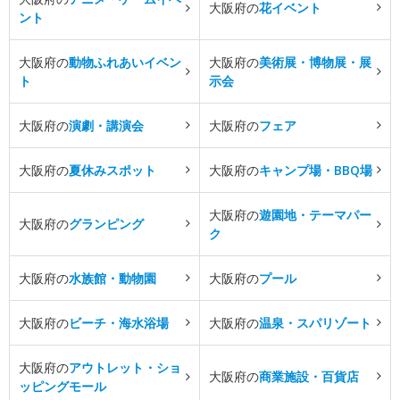
大阪府の
花イベント
ント
大阪府の
動物ふれあいイベン
大阪府の
美術展・博物展・展
ト
示会
大阪府の
演劇・講演会
大阪府の
フェア
大阪府の
夏休みスポット
大阪府の
キャンプ場・BBQ場
大阪府の
遊園地・テーマパー
大阪府の
グランピング
ク
大阪府の
水族館・動物園
大阪府の
プール
大阪府の
ビーチ・海水浴場
大阪府の
温泉・スパリゾート
大阪府の
アウトレット・ショ
大阪府の
商業施設・百貨店
ッピングモール