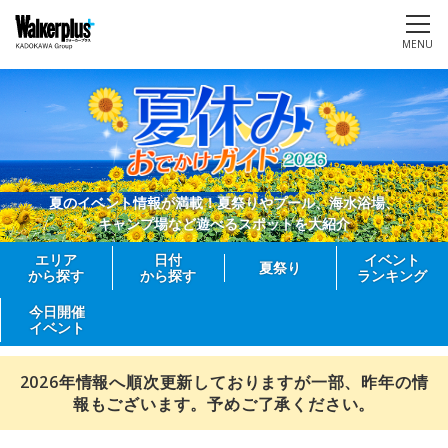
MENU
夏のイベント情報が満載！夏祭りやプール、海水浴場、
キャンプ場など遊べるスポットを大紹介
エリア
日付
イベント
夏祭り
から探す
から探す
ランキング
今日開催
イベント
2026年情報へ順次更新しておりますが一部、昨年の情
報もございます。予めご了承ください。