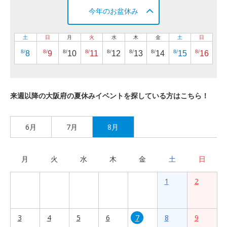
今年のお盆休み
土
日
月
火
水
木
金
土
日
8/
8/
8/
8/
8/
8/
8/
8/
8/
8
9
10
11
12
13
14
15
16
来週以降の大阪府の夏休みイベントを探している方はこちら！
6月
7月
8月
月
火
水
木
金
土
日
1
2
3
4
5
6
7
8
9