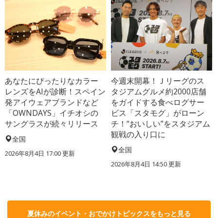
あなたにぴったりなカラー
今週末開幕！Ｊリーグのス
レンズをAIが診断！スペイン
タジアムグルメ約2000店舗
発アイウェアブランドなど
をガイドする食べログサー
「OWNDAYS」イチオシの
ビス「スタモグ」がローン
サングラスが続々リリース
チ！“おいしい”をスタジアム
観戦の入り口に
全国
全国
2026年8月4日 17:00
更新
2026年8月4日 14:50
更新
夏休みのイベント・おでかけトピックスをもっと見る