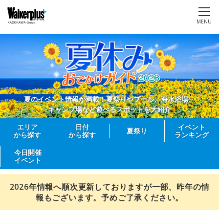
MENU
夏のイベント情報が満載！夏祭りやプール、海水浴場、
キャンプ場など遊べるスポットを大紹介
エリア
日付
イベント
夏祭り
から探す
から探す
ランキング
今日開催
イベント
2026年情報へ順次更新しておりますが一部、昨年の情
報もございます。予めご了承ください。