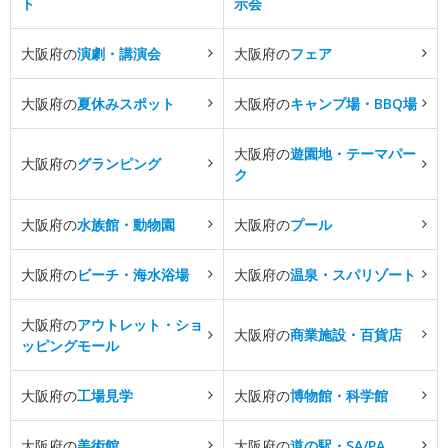
ト
示会
大阪府の
演劇・講演会
大阪府の
フェア
大阪府の
夏休みスポット
大阪府の
キャンプ場・BBQ場
大阪府の
遊園地・テーマパー
大阪府の
グランピング
ク
大阪府の
水族館・動物園
大阪府の
プール
大阪府の
ビーチ・海水浴場
大阪府の
温泉・スパリゾート
大阪府の
アウトレット・ショ
大阪府の
商業施設・百貨店
ッピングモール
大阪府の
工場見学
大阪府の
博物館・科学館
大阪府の
美術館
大阪府の
道の駅・SA/PA