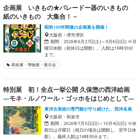
企画展 いきもの★パレードー器のいきもの
紙のいきもの 大集合！－
昭和100年関連の企画展を開催！
大阪府・堺市堺区
期間：
2026年6月27日(土)～9月6日(日) ※月
曜日休館（祝休日は開館）。入館は16時30分
まで。
美術展・博物展・展示会
特別展 初！全点一挙公開 久保惣の西洋絵画
—モネ・ルノワール・ゴッホをはじめとして—
東洋古美術の専門館が守り続けた、西洋名画
大阪府・和泉市
期間：
2026年7月5日(日)～10月4日(日) ※休
館日は月曜日（祝日の場合は開館し、翌平日休
館）。最終入館は16時30分まで。