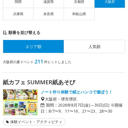
関西
滋賀県
京都府
大阪府
兵庫県
奈良県
和歌山県
順番を並び替える
エリア順
人気順
211
大阪府の夏イベント
件ヒットしました
紙カフェ SUMMER紙あそび
ノート作り体験で紙とハンコで遊ぼう！
大阪府・堺市堺区
期間：
2026年8月7日(金)～30日(日) ※開催
日：8/7〜9、11〜16、21〜23、28〜30
体験イベント・アクティビティ