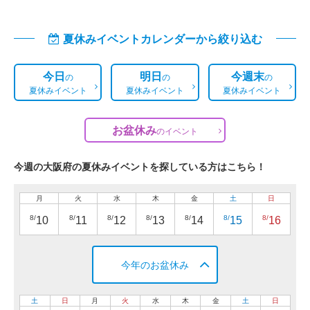
夏休みイベントカレンダーから絞り込む
今日
明日
今週末
の
の
の
夏休みイベント
夏休みイベント
夏休みイベント
お盆休み
の
イベント
今週の大阪府の夏休みイベントを探している方はこちら！
月
火
水
木
金
土
日
8/
8/
8/
8/
8/
8/
8/
10
11
12
13
14
15
16
今年のお盆休み
土
日
月
火
水
木
金
土
日