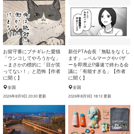
お留守番にブチギレた愛猫
新任PTA会長「無駄をなくし
「ウンコしてやろうかな」
ます」→ベルマークやバザ
→まさかの標的に「目が笑
ーを即廃止!?爆速で終わる会
ってない！」と恐怖【作者
議に「有能すぎる」【作者
に聞く】
に聞く】
全国
全国
2026年8月9日 20:30
更新
2026年8月9日 18:13
更新