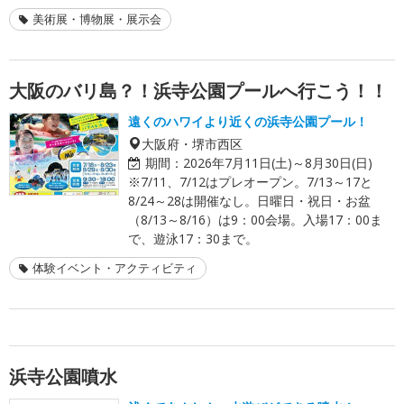
美術展・博物展・展示会
大阪のバリ島？！浜寺公園プールへ行こう！！
遠くのハワイより近くの浜寺公園プール！
大阪府・堺市西区
期間：
2026年7月11日(土)～8月30日(日)
※7/11、7/12はプレオープン。7/13～17と
8/24～28は開催なし。日曜日・祝日・お盆
（8/13～8/16）は9：00会場。入場17：00ま
で、遊泳17：30まで。
体験イベント・アクティビティ
浜寺公園噴水