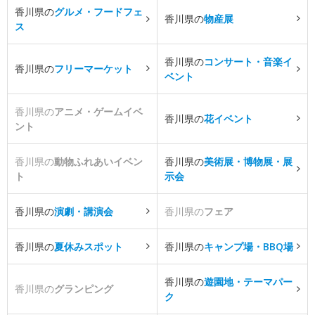
香川県の
グルメ・フードフェ
香川県の
物産展
ス
香川県の
コンサート・音楽イ
香川県の
フリーマーケット
ベント
香川県の
アニメ・ゲームイベ
香川県の
花イベント
ント
香川県の
動物ふれあいイベン
香川県の
美術展・博物展・展
ト
示会
香川県の
演劇・講演会
香川県の
フェア
香川県の
夏休みスポット
香川県の
キャンプ場・BBQ場
香川県の
遊園地・テーマパー
香川県の
グランピング
ク