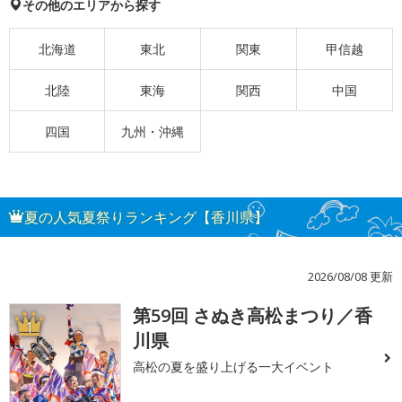
その他のエリアから探す
北海道
東北
関東
甲信越
北陸
東海
関西
中国
四国
九州・沖縄
夏の人気夏祭りランキング【香川県】
2026/08/08 更新
第59回 さぬき高松まつり／香
1
川県
高松の夏を盛り上げる一大イベント