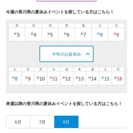
今週の香川県の夏休みイベントを探している方はこちら！
月
火
水
木
金
土
日
8/
8/
8/
8/
8/
8/
8/
3
4
5
6
7
8
9
今年のお盆休み
土
日
月
火
水
木
金
土
日
8/
8/
8/
8/
8/
8/
8/
8/
8/
8
9
10
11
12
13
14
15
16
来週以降の香川県の夏休みイベントを探している方はこちら！
6月
7月
8月