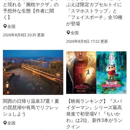
と現れる「腕枕ヤクザ」の
ぷえぼ限定カプセルトイに
予想外な生態【作者に聞
「スマホストラップ」と
く】
「フェイスポーチ」全10種
が登場
全国
全国
2026年8月8日 20:35
更新
2026年8月8日 17:22
更新
関西の日帰り温泉37選！夏
【映画ランキング】『スパ
の琵琶湖や有馬でリフレッ
イダーマン』シリーズ最高
シュしよう
発進で初登場V！『ちいか
わ』は2位、新作3本がラン
全国
クイン