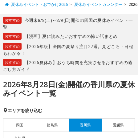
夏休みイベント・おでかけ2026
夏休みイベントカレンダー
20
今週末8/8(土)～8/9(日)開催の四国の夏休みイベント一
おすすめ
覧
【漫画】夏に読みたいおすすめの怖い話まとめ
おすすめ
【2026年版】全国の夏祭り注目27選。見どころ・日程
おすすめ
もわかる！
【2026夏休み】おうち時間を充実させるおすすめの過
おすすめ
ごし方ガイド
2026年8月28日(金)開催の香川県の夏休
みイベント一覧
エリアを絞り込む
四国
徳島県
香川県
愛媛県