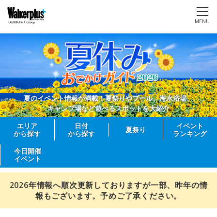
MENU
夏のイベント情報が満載！夏祭りやプール、海水浴場、
キャンプ場など遊べるスポットを大紹介
エリア
日付
イベント
夏祭り
から探す
から探す
ランキング
今日開催
イベント
2026年情報へ順次更新しておりますが一部、昨年の情
報もございます。予めご了承ください。