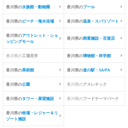
香川県の
水族館・動物園
香川県の
プール
香川県の
ビーチ・海水浴場
香川県の
温泉・スパリゾート
香川県の
アウトレット・ショ
香川県の
商業施設・百貨店
ッピングモール
香川県の
工場見学
香川県の
博物館・科学館
香川県の
美術館
香川県の
道の駅・SA/PA
香川県の
公園
香川県の
アスレチック
香川県の
タワー・展望施設
香川県の
フードテーマパーク
香川県の
牧場・レジャー＆リ
ゾート施設