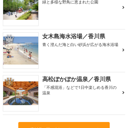
緑と多様な野鳥に恵まれた公園
女木島海水浴場／香川県
2
青く澄んだ海と白い砂浜が広がる海水浴場
高松ぽかぽか温泉／香川県
3
「不感混浴」などで1日中楽しめる香川の
温泉