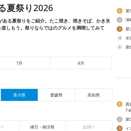
夏祭り2026
第
1
津
台がある夏祭りをご紹介。たこ焼き、焼きそば、かき氷
2
を楽しもう。祭りならではのグルメを満喫してみて
第
3
水
4
第
5
7月
8月
香川県
愛媛県
高知県
真夏
1
T
第
2
祭り
縁日・納涼祭
盆踊り
イ
3