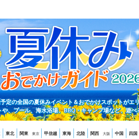
開催予定の全国の夏休みイベント＆おでかけスポットがエ
トや、プール、海水浴場、BBQ・キャンプ場など、遊べ
道
東北
関東
甲信越
東海
北陸
関西
中国
四国
東京
大阪