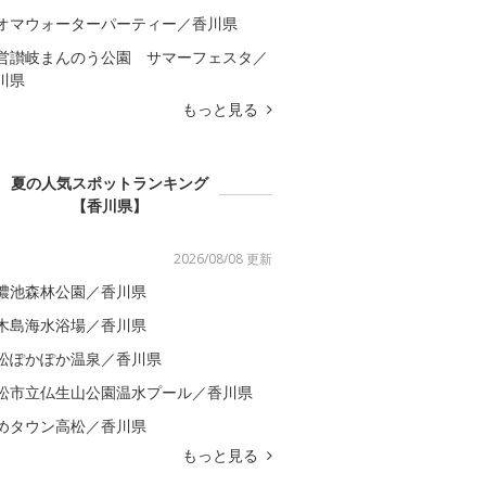
オマウォーターパーティー／香川県
営讃岐まんのう公園 サマーフェスタ／
川県
もっと見る
夏の人気スポットランキング
【香川県】
2026/08/08 更新
濃池森林公園／香川県
木島海水浴場／香川県
松ぽかぽか温泉／香川県
松市立仏生山公園温水プール／香川県
めタウン高松／香川県
もっと見る