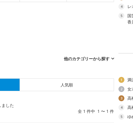
レ
4
国
5
香
他のカテゴリーから探す
満
1
人気順
女
2
高
3
しました
高
4
全 1 件中 1 〜 1 件
ゆ
5