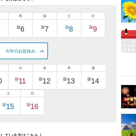
木
金
土
日
8/
8/
8/
8/
6
7
8
9
今年のお盆休み
火
水
木
金
8/
8/
8/
8/
0
11
12
13
14
土
日
8/
8/
15
16
探している方はこちら！