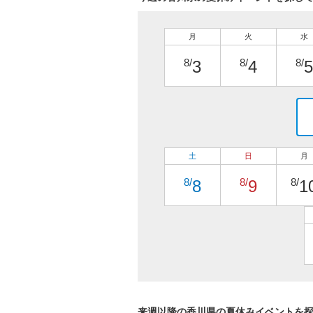
月
火
水
8/
8/
8/
3
4
5
土
日
月
8/
8/
8/
8
9
1
来週以降の香川県の夏休みイベントを