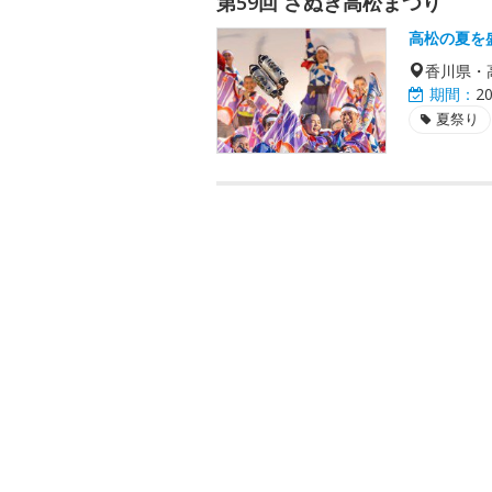
第59回 さぬき高松まつり
高松の夏を
香川県・
期間：
2
夏祭り