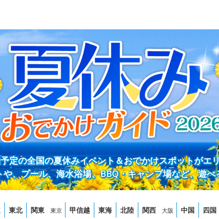
開催予定の全国の夏休みイベント＆おでかけスポットがエ
トや、プール、海水浴場、BBQ・キャンプ場など、遊べ
道
東北
関東
甲信越
東海
北陸
関西
中国
四国
東京
大阪