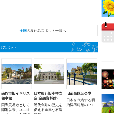
全国
の夏休みスポット一覧へ
けスポット
函館市旧イギリス
日本銀行旧小樽支
旧函館区公会堂
領事館
店(金融資料館)
日本を代表する明
国際貿易港として
近代金融の歴史を
治洋風建築の1つ
開港以来、ユニオ
伝える重厚な石造