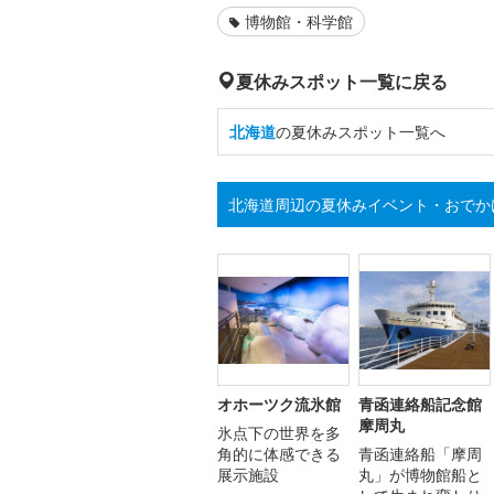
博物館・科学館
夏休みスポット一覧に戻る
北海道
の夏休みスポット一覧へ
北海道周辺の夏休みイベント・おでか
オホーツク流氷館
青函連絡船記念館
摩周丸
氷点下の世界を多
角的に体感できる
青函連絡船「摩周
展示施設
丸」が博物館船と