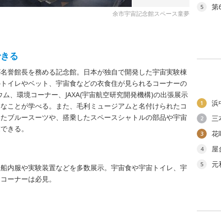
第
5
余市宇宙記念館スペース童夢
できる
が名誉館長を務める記念館。日本が独自で開発した宇宙実験棟
のトイレやベット、宇宙食などの衣食住が見られるコーナーの
ム、環境コーナー、JAXA(宇宙航空研究開発機構)の出張展示
浜
1
々なことが学べる。また、毛利ミュージアムと名付けられたコ
いたブルースーツや、搭乗したスペースシャトルの部品や宇宙
三
2
覧できる。
花
3
屋
4
元
5
た船内服や実験装置などを多数展示。宇宙食や宇宙トイレ、宇
るコーナーは必見。