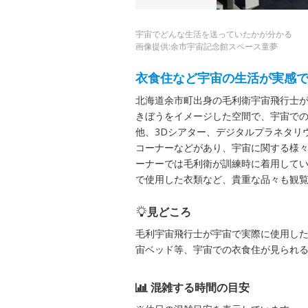
宇宙でどんな生活を送っていたかが分かる
画像提供:余市宇宙記念館スペース童夢
衣食住など宇宙の生活が実感
北海道余市町出身の毛利衛宇宙飛行士
きぼうをイメージした空間で、宇宙で
他、3Dシアター、デジタルプラネタリウ
コーナーなどがあり、宇宙に関する様
ーナーでは毛利衛が訓練時に着用して
で使用した衣類など、貴重な品々も観
見どころ
毛利宇宙飛行士が宇宙で実際に使用し
宙ベッド等、宇宙での衣食住が見られ
混雑する時間の目安