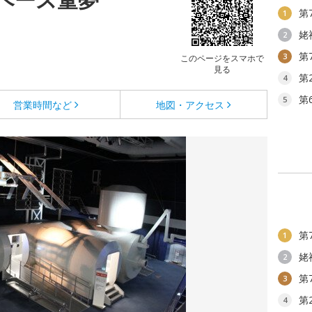
第
1
姥
2
第
3
このページをスマホで
見る
第
4
第
5
営業時間など
地図・アクセス
第
1
姥
2
第
3
第
4