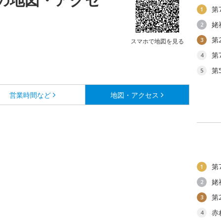
第
1
姥
2
第
3
スマホで地図を見る
第
4
第
5
営業時間など
地図・アクセス
第
1
姥
2
第
3
赤
4