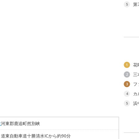
第
5
花
1
三
2
フ
3
カ
4
浜
5
道
河東郡鹿追町然別峡
道東自動車道十勝清水ICから約90分