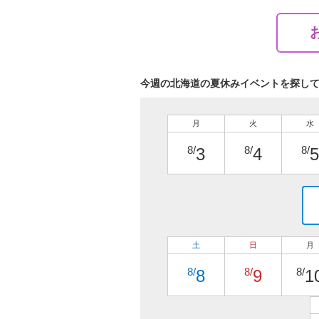
今週の北海道の夏休みイベントを探し
月
火
水
8/
8/
8/
3
4
5
土
日
月
8/
8/
8/
8
9
1