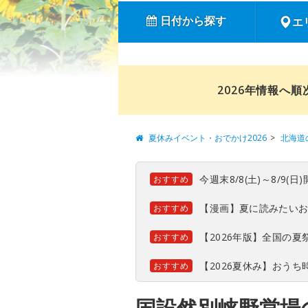
日付から探す
エ
2026年情報へ
夏休みイベント・おでかけ2026
北海道
今週末8/8(土)～8/9
おすすめ
【漫画】夏に読みたい
おすすめ
【2026年版】全国の
おすすめ
【2026夏休み】おう
おすすめ
国設然別峡野営場