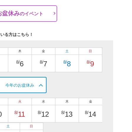
お盆休み
の
イベント
ている方はこちら！
木
金
土
日
8/
8/
8/
8/
6
7
8
9
今年のお盆休み
火
水
木
金
8/
8/
8/
8/
0
11
12
13
14
土
日