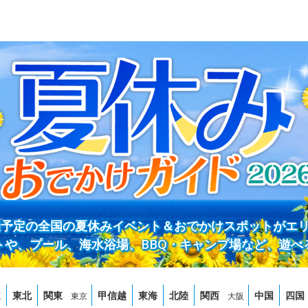
開催予定の全国の夏休みイベント＆おでかけスポットがエ
トや、プール、海水浴場、BBQ・キャンプ場など、遊べ
道
東北
関東
甲信越
東海
北陸
関西
中国
四国
東京
大阪