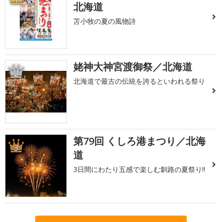
北海道
苫小牧の夏の風物詩
姥神大神宮渡御祭／北海道
2
北海道で最古の伝統を誇るといわれる祭り
第79回 くしろ港まつり／北海
3
道
3日間にわたり五感で楽しむ釧路の夏祭り!!