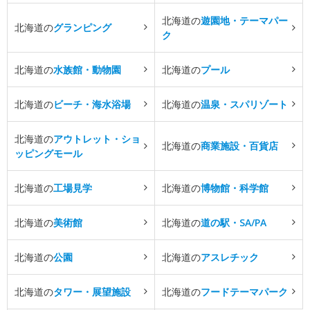
北海道の
遊園地・テーマパー
北海道の
グランピング
ク
北海道の
水族館・動物園
北海道の
プール
北海道の
ビーチ・海水浴場
北海道の
温泉・スパリゾート
北海道の
アウトレット・ショ
北海道の
商業施設・百貨店
ッピングモール
北海道の
工場見学
北海道の
博物館・科学館
北海道の
美術館
北海道の
道の駅・SA/PA
北海道の
公園
北海道の
アスレチック
北海道の
タワー・展望施設
北海道の
フードテーマパーク