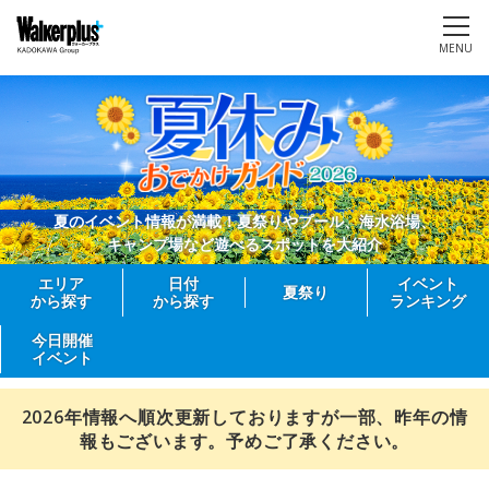
MENU
夏のイベント情報が満載！夏祭りやプール、海水浴場、
キャンプ場など遊べるスポットを大紹介
エリア
日付
イベント
夏祭り
から探す
から探す
ランキング
今日開催
イベント
2026年情報へ順次更新しておりますが一部、昨年の情
報もございます。予めご了承ください。