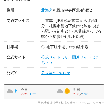
住所
北海道
札幌市中央区北4条西2
交通アクセス
【電車】JR札幌駅南口から徒歩3
分。札幌市営地下鉄南北線さっぽ
ろ駅から徒歩2分・東豊線さっぽろ
駅から徒歩1分(地下直結)
駐車場
〇 地下駐車場、特約駐車場
公式サイト
公式サイトほか、関連サイトはこ
ちら
公式X
公式Xはこちら
今日
明日
25℃
／
19℃
25℃
／
19℃
天気情報提供元：株式会社ライフビジネスウェザー