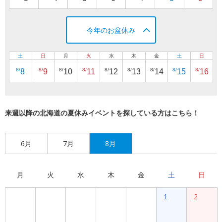
今年のお盆休み
土
日
月
火
水
木
金
土
日
8/
8/
8/
8/
8/
8/
8/
8/
8/
8
9
10
11
12
13
14
15
16
来週以降の北海道の夏休みイベントを探している方はこちら！
6月
7月
8月
月
火
水
木
金
土
日
1
2