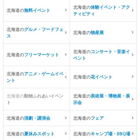
北海道の
体験イベント・アク
北海道の
無料イベント
ティビティ
北海道の
グルメ・フードフェ
北海道の
物産展
ス
北海道の
コンサート・音楽イ
北海道の
フリーマーケット
ベント
北海道の
アニメ・ゲームイベ
北海道の
花イベント
ント
北海道の
動物ふれあいイベン
北海道の
美術展・博物展・展
ト
示会
北海道の
演劇・講演会
北海道の
フェア
北海道の
夏休みスポット
北海道の
キャンプ場・BBQ場