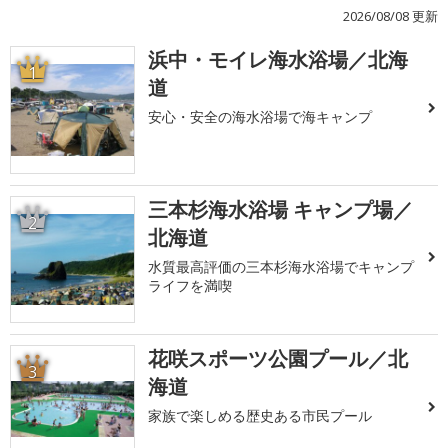
2026/08/08 更新
浜中・モイレ海水浴場／北海
1
道
安心・安全の海水浴場で海キャンプ
三本杉海水浴場 キャンプ場／
2
北海道
水質最高評価の三本杉海水浴場でキャンプ
ライフを満喫
花咲スポーツ公園プール／北
3
海道
家族で楽しめる歴史ある市民プール