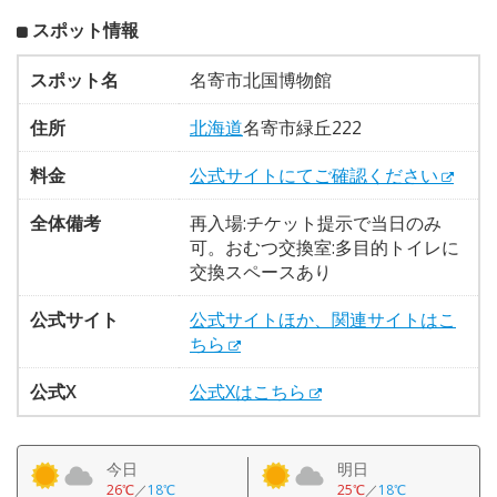
スポット情報
スポット名
名寄市北国博物館
住所
北海道
名寄市緑丘222
料金
公式サイトにてご確認ください
全体備考
再入場:チケット提示で当日のみ
可。おむつ交換室:多目的トイレに
交換スペースあり
公式サイト
公式サイトほか、関連サイトはこ
ちら
公式X
公式Xはこちら
今日
明日
26℃
／
18℃
25℃
／
18℃