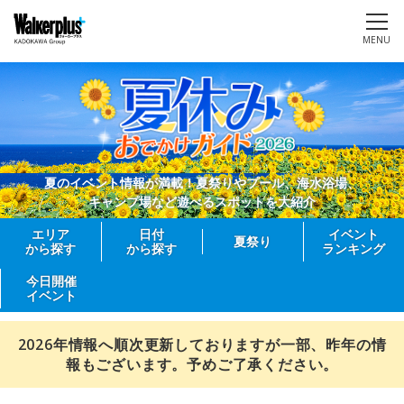
MENU
夏のイベント情報が満載！夏祭りやプール、海水浴場、
キャンプ場など遊べるスポットを大紹介
エリア
日付
イベント
夏祭り
から探す
から探す
ランキング
今日開催
イベント
2026年情報へ順次更新しておりますが一部、昨年の情
報もございます。予めご了承ください。