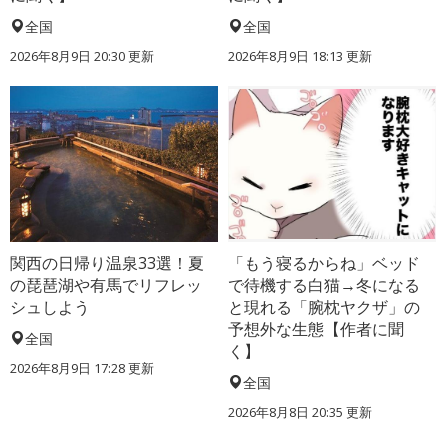
全国
全国
2026年8月9日 20:30
更新
2026年8月9日 18:13
更新
関西の日帰り温泉33選！夏
「もう寝るからね」ベッド
の琵琶湖や有馬でリフレッ
で待機する白猫→冬になる
シュしよう
と現れる「腕枕ヤクザ」の
予想外な生態【作者に聞
全国
く】
2026年8月9日 17:28
更新
全国
2026年8月8日 20:35
更新