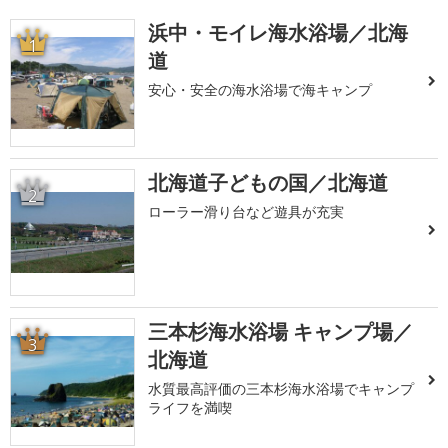
浜中・モイレ海水浴場／北海
1
道
安心・安全の海水浴場で海キャンプ
北海道子どもの国／北海道
2
ローラー滑り台など遊具が充実
三本杉海水浴場 キャンプ場／
3
北海道
水質最高評価の三本杉海水浴場でキャンプ
ライフを満喫