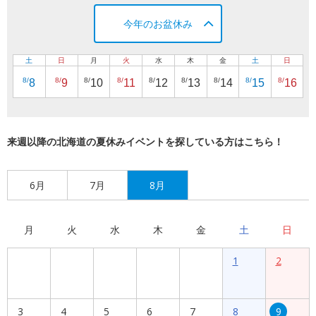
今年のお盆休み
土
日
月
火
水
木
金
土
日
8/
8/
8/
8/
8/
8/
8/
8/
8/
8
9
10
11
12
13
14
15
16
来週以降の北海道の夏休みイベントを探している方はこちら！
6月
7月
8月
月
火
水
木
金
土
日
1
2
3
4
5
6
7
8
9