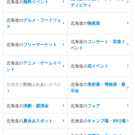
北海道の
無料イベント
ティビティ
北海道の
グルメ・フードフェ
北海道の
物産展
ス
北海道の
コンサート・音楽イ
北海道の
フリーマーケット
ベント
北海道の
アニメ・ゲームイベ
北海道の
花イベント
ント
北海道の
動物ふれあいイベン
北海道の
美術展・博物展・展
ト
示会
北海道の
演劇・講演会
北海道の
フェア
北海道の
夏休みスポット
北海道の
キャンプ場・BBQ場