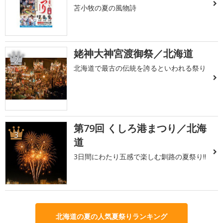
苫小牧の夏の風物詩
姥神大神宮渡御祭／北海道
2
北海道で最古の伝統を誇るといわれる祭り
第79回 くしろ港まつり／北海
3
道
3日間にわたり五感で楽しむ釧路の夏祭り!!
北海道の夏の人気夏祭りランキング