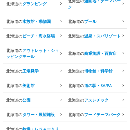
北海道の
遊園地・テーマパー
北海道の
グランピング
ク
北海道の
水族館・動物園
北海道の
プール
北海道の
ビーチ・海水浴場
北海道の
温泉・スパリゾート
北海道の
アウトレット・ショ
北海道の
商業施設・百貨店
ッピングモール
北海道の
工場見学
北海道の
博物館・科学館
北海道の
美術館
北海道の
道の駅・SA/PA
北海道の
公園
北海道の
アスレチック
北海道の
タワー・展望施設
北海道の
フードテーマパーク
北海道の
牧場・レジャー＆リ