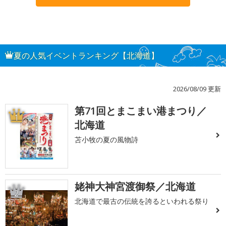
夏の人気イベントランキング【北海道】
2026/08/09 更新
第71回とまこまい港まつり／
1
北海道
苫小牧の夏の風物詩
姥神大神宮渡御祭／北海道
2
北海道で最古の伝統を誇るといわれる祭り