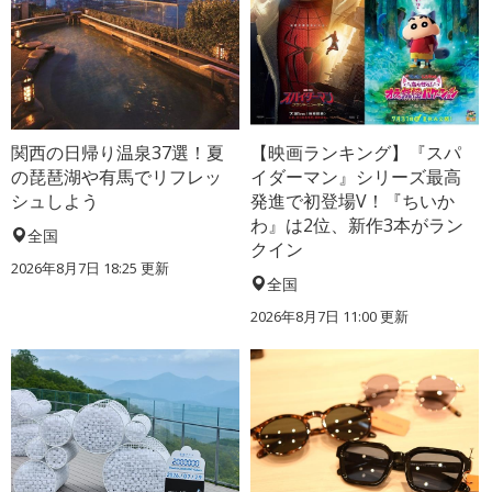
関西の日帰り温泉37選！夏
【映画ランキング】『スパ
の琵琶湖や有馬でリフレッ
イダーマン』シリーズ最高
シュしよう
発進で初登場V！『ちいか
わ』は2位、新作3本がラン
全国
クイン
2026年8月7日 18:25
更新
全国
2026年8月7日 11:00
更新