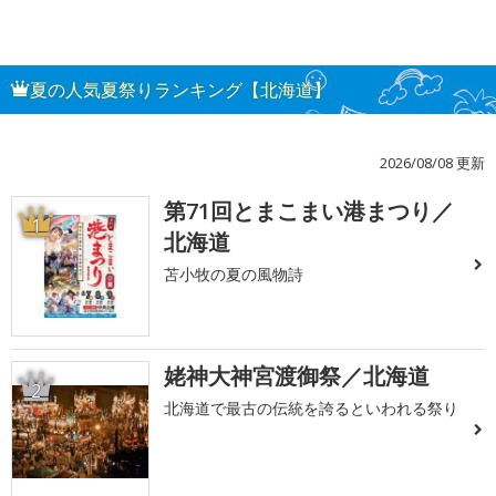
夏の人気夏祭りランキング【北海道】
2026/08/08 更新
第71回とまこまい港まつり／
1
北海道
苫小牧の夏の風物詩
姥神大神宮渡御祭／北海道
2
北海道で最古の伝統を誇るといわれる祭り