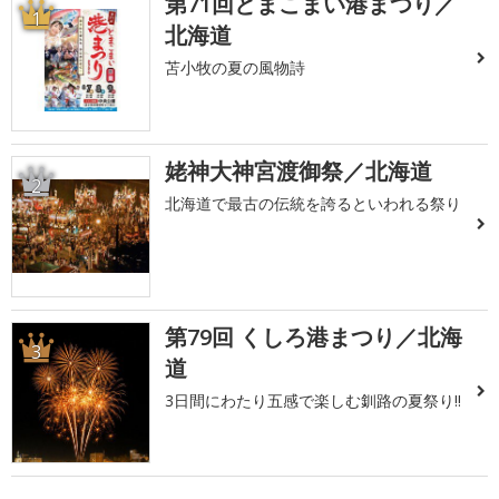
第71回とまこまい港まつり／
1
北海道
苫小牧の夏の風物詩
姥神大神宮渡御祭／北海道
2
北海道で最古の伝統を誇るといわれる祭り
第79回 くしろ港まつり／北海
3
道
3日間にわたり五感で楽しむ釧路の夏祭り!!