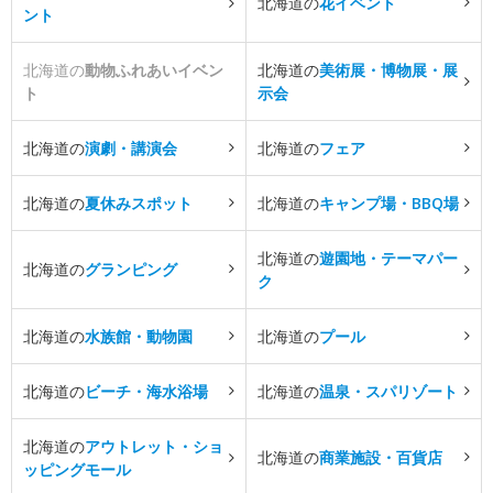
北海道の
花イベント
ント
北海道の
動物ふれあいイベン
北海道の
美術展・博物展・展
ト
示会
北海道の
演劇・講演会
北海道の
フェア
北海道の
夏休みスポット
北海道の
キャンプ場・BBQ場
北海道の
遊園地・テーマパー
北海道の
グランピング
ク
北海道の
水族館・動物園
北海道の
プール
北海道の
ビーチ・海水浴場
北海道の
温泉・スパリゾート
北海道の
アウトレット・ショ
北海道の
商業施設・百貨店
ッピングモール