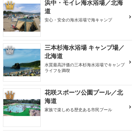
浜中・モイレ海水浴場／北海
1
道
安心・安全の海水浴場で海キャンプ
三本杉海水浴場 キャンプ場／
2
北海道
水質最高評価の三本杉海水浴場でキャンプ
ライフを満喫
花咲スポーツ公園プール／北
3
海道
家族で楽しめる歴史ある市民プール