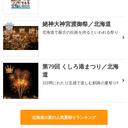
姥神大神宮渡御祭／北海道
2
北海道で最古の伝統を誇るといわれる祭り
第79回 くしろ港まつり／北海
3
道
3日間にわたり五感で楽しむ釧路の夏祭り!!
北海道の夏の人気夏祭りランキング