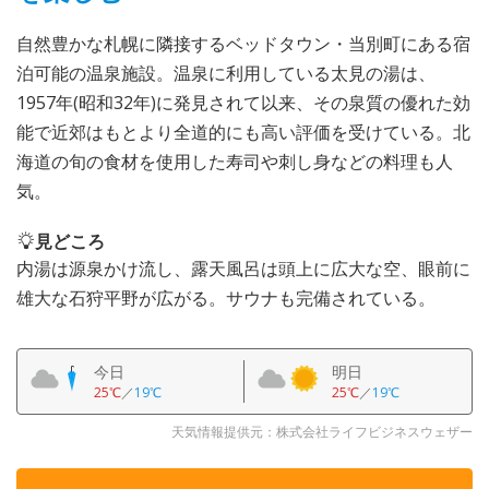
自然豊かな札幌に隣接するベッドタウン・当別町にある宿
泊可能の温泉施設。温泉に利用している太見の湯は、
1957年(昭和32年)に発見されて以来、その泉質の優れた効
能で近郊はもとより全道的にも高い評価を受けている。北
海道の旬の食材を使用した寿司や刺し身などの料理も人
気。
見どころ
内湯は源泉かけ流し、露天風呂は頭上に広大な空、眼前に
雄大な石狩平野が広がる。サウナも完備されている。
今日
明日
25℃
／
19℃
25℃
／
19℃
天気情報提供元：株式会社ライフビジネスウェザー