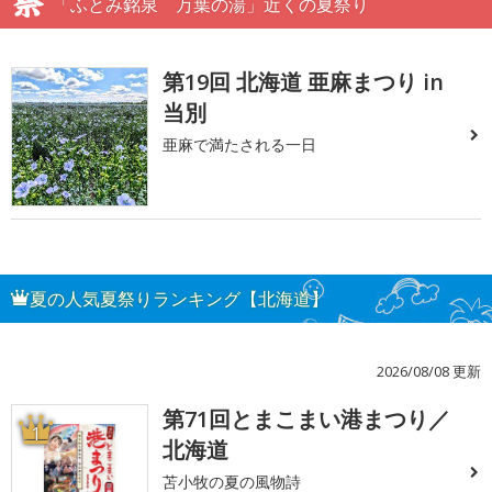
「ふとみ銘泉 万葉の湯」近くの夏祭り
第19回 北海道 亜麻まつり in
当別
亜麻で満たされる一日
夏の人気夏祭りランキング【北海道】
2026/08/08 更新
第71回とまこまい港まつり／
1
北海道
苫小牧の夏の風物詩