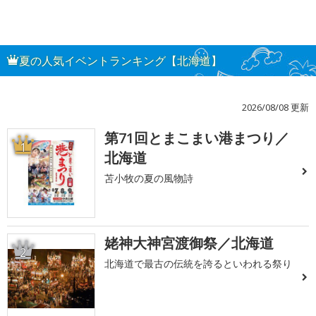
夏の人気イベントランキング【北海道】
2026/08/08 更新
第71回とまこまい港まつり／
1
北海道
苫小牧の夏の風物詩
姥神大神宮渡御祭／北海道
2
北海道で最古の伝統を誇るといわれる祭り