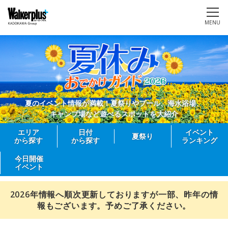
MENU
夏のイベント情報が満載！夏祭りやプール、海水浴場、
キャンプ場など遊べるスポットを大紹介
エリア
日付
イベント
夏祭り
から探す
から探す
ランキング
今日開催
イベント
2026年情報へ順次更新しておりますが一部、昨年の情
報もございます。予めご了承ください。