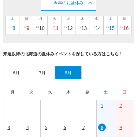
今年のお盆休み
土
日
月
火
水
木
金
土
日
8/
8/
8/
8/
8/
8/
8/
8/
8/
8
9
10
11
12
13
14
15
16
来週以降の北海道の夏休みイベントを探している方はこちら！
6月
7月
8月
月
火
水
木
金
土
日
1
2
3
4
5
6
7
8
9