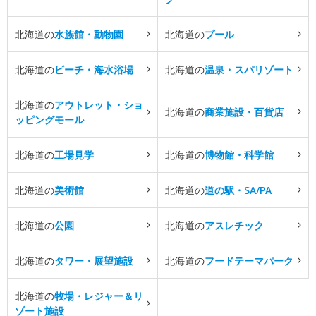
北海道の
水族館・動物園
北海道の
プール
北海道の
ビーチ・海水浴場
北海道の
温泉・スパリゾート
北海道の
アウトレット・ショ
北海道の
商業施設・百貨店
ッピングモール
北海道の
工場見学
北海道の
博物館・科学館
北海道の
美術館
北海道の
道の駅・SA/PA
北海道の
公園
北海道の
アスレチック
北海道の
タワー・展望施設
北海道の
フードテーマパーク
北海道の
牧場・レジャー＆リ
ゾート施設