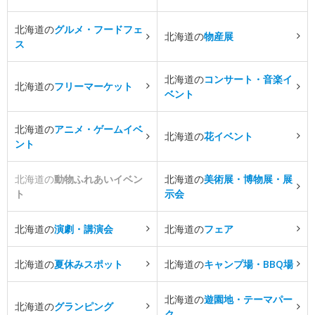
北海道の
グルメ・フードフェ
北海道の
物産展
ス
北海道の
コンサート・音楽イ
北海道の
フリーマーケット
ベント
北海道の
アニメ・ゲームイベ
北海道の
花イベント
ント
北海道の
動物ふれあいイベン
北海道の
美術展・博物展・展
ト
示会
北海道の
演劇・講演会
北海道の
フェア
北海道の
夏休みスポット
北海道の
キャンプ場・BBQ場
北海道の
遊園地・テーマパー
北海道の
グランピング
ク