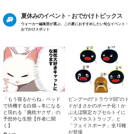
夏休みのイベント・おでかけトピックス
ウォーカー編集部が選ぶ、この夏におすすめしたい旬なイベント・
おでかけスポット
「もう寝るからね」ベッド
ピングーの“トラウマ回”のト
で待機する白猫→冬になる
ドがまさかのポーチ化！か
と現れる「腕枕ヤクザ」の
ぷえぼ限定カプセルトイに
予想外な生態【作者に聞
「スマホストラップ」と
く】
「フェイスポーチ」全10種
が登場