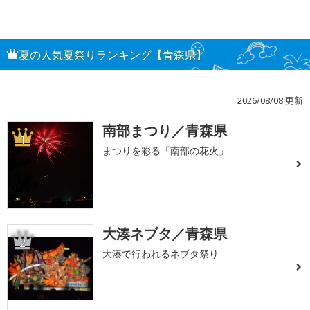
夏の人気夏祭りランキング【青森県】
2026/08/08 更新
南部まつり／青森県
1
まつりを彩る「南部の花火」
大湊ネブタ／青森県
2
大湊で行われるネブタ祭り