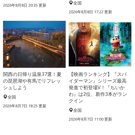
全国
2026年8月8日 20:35
更新
2026年8月8日 17:22
更新
関西の日帰り温泉37選！夏
【映画ランキング】『スパ
の琵琶湖や有馬でリフレッ
イダーマン』シリーズ最高
シュしよう
発進で初登場V！『ちいか
わ』は2位、新作3本がラン
全国
クイン
2026年8月7日 18:25
更新
全国
2026年8月7日 11:00
更新