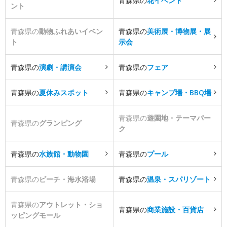
青森県の
花イベント
ント
青森県の
動物ふれあいイベン
青森県の
美術展・博物展・展
ト
示会
青森県の
演劇・講演会
青森県の
フェア
青森県の
夏休みスポット
青森県の
キャンプ場・BBQ場
青森県の
遊園地・テーマパー
青森県の
グランピング
ク
青森県の
水族館・動物園
青森県の
プール
青森県の
ビーチ・海水浴場
青森県の
温泉・スパリゾート
青森県の
アウトレット・ショ
青森県の
商業施設・百貨店
ッピングモール