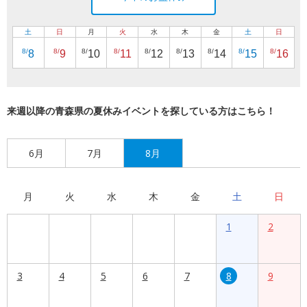
土
日
月
火
水
木
金
土
日
8/
8/
8/
8/
8/
8/
8/
8/
8/
8
9
10
11
12
13
14
15
16
来週以降の青森県の夏休みイベントを探している方はこちら！
6月
7月
8月
月
火
水
木
金
土
日
1
2
3
4
5
6
7
8
9