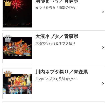
南部まつり／青森県
1
まつりを彩る「南部の花火」
大湊ネブタ／青森県
2
大湊で行われるネブタ祭り
川内ネブタ祭り／青森県
3
川内のネブタも見逃せない！