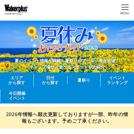
MENU
夏のイベント情報が満載！夏祭りやプール、海水浴場、
キャンプ場など遊べるスポットを大紹介
エリア
日付
イベント
夏祭り
から探す
から探す
ランキング
今日開催
イベント
2026年情報へ順次更新しておりますが一部、昨年の情
報もございます。予めご了承ください。