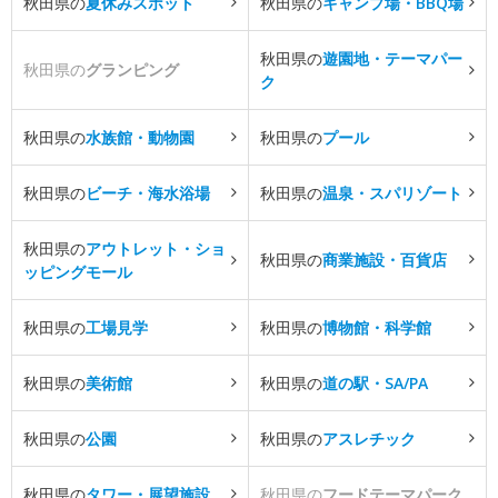
秋田県の
夏休みスポット
秋田県の
キャンプ場・BBQ場
秋田県の
遊園地・テーマパー
秋田県の
グランピング
ク
秋田県の
水族館・動物園
秋田県の
プール
秋田県の
ビーチ・海水浴場
秋田県の
温泉・スパリゾート
秋田県の
アウトレット・ショ
秋田県の
商業施設・百貨店
ッピングモール
秋田県の
工場見学
秋田県の
博物館・科学館
秋田県の
美術館
秋田県の
道の駅・SA/PA
秋田県の
公園
秋田県の
アスレチック
秋田県の
タワー・展望施設
秋田県の
フードテーマパーク