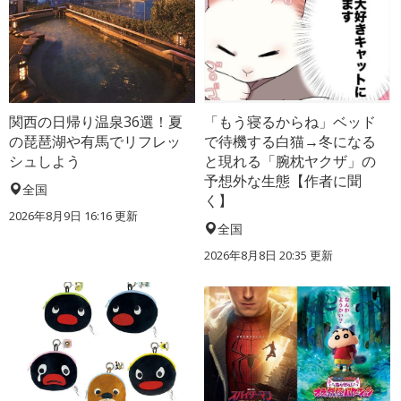
関西の日帰り温泉36選！夏
「もう寝るからね」ベッド
の琵琶湖や有馬でリフレッ
で待機する白猫→冬になる
シュしよう
と現れる「腕枕ヤクザ」の
予想外な生態【作者に聞
全国
く】
2026年8月9日 16:16
更新
全国
2026年8月8日 20:35
更新