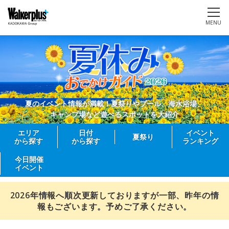
MENU
夏のイベント情報が満載！夏祭りやプール、海水浴場、
キャンプ場など遊べるスポットを大紹介
エリア
日付
イベント
夏祭り
から探す
から探す
ランキング
今日開催
イベント
2026年情報へ順次更新しておりますが一部、昨年の情
報もございます。予めご了承ください。