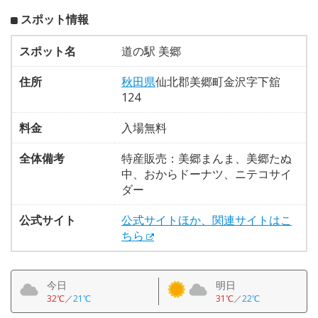
スポット情報
スポット名
道の駅 美郷
住所
秋田県
仙北郡美郷町金沢字下舘
124
料金
入場無料
全体備考
特産販売：美郷まんま、美郷たぬ
中、おからドーナツ、ニテコサイ
ダー
公式サイト
公式サイトほか、関連サイトはこ
ちら
今日
明日
32℃
／
21℃
31℃
／
22℃