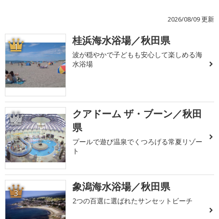
2026/08/09 更新
桂浜海水浴場／秋田県
1
波が穏やかで子どもも安心して楽しめる海
水浴場
クアドーム ザ・ブーン／秋田
2
県
プールで遊び温泉でくつろげる常夏リゾー
ト
象潟海水浴場／秋田県
3
2つの百選に選ばれたサンセットビーチ