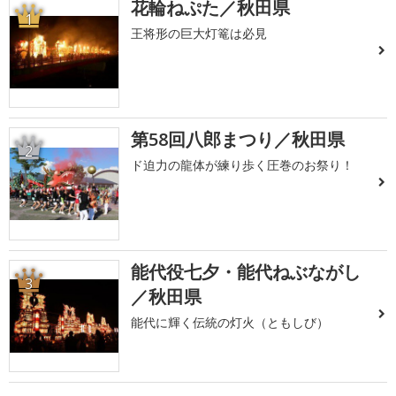
花輪ねぷた／秋田県
1
王将形の巨大灯篭は必見
第58回八郎まつり／秋田県
2
ド迫力の龍体が練り歩く圧巻のお祭り！
能代役七夕・能代ねぶながし
3
／秋田県
能代に輝く伝統の灯火（ともしび）