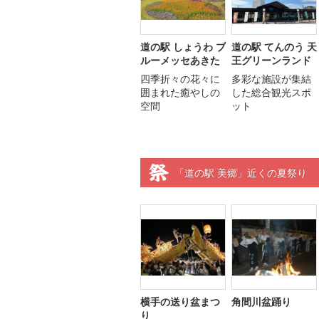
道の駅 しょうわ ブ
道の駅 てんのう 天
ルーメッセあきた
王グリーンランド
四季折々の花々に
多彩な施設が集結
囲まれた癒やしの
した総合観光スポ
空間
ット
「道の駅 美郷」近くの夏祭り
横手の送り盆まつ
角間川盆踊り
り