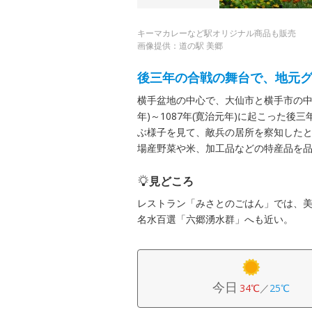
キーマカレーなど駅オリジナル商品も販売
画像提供：道の駅 美郷
後三年の合戦の舞台で、地元
横手盆地の中心で、大仙市と横手市の中間
年)～1087年(寛治元年)に起こった
ぶ様子を見て、敵兵の居所を察知した
場産野菜や米、加工品などの特産品を
見どころ
レストラン「みさとのごはん」では、
名水百選「六郷湧水群」へも近い。
今日
34℃
／
25℃