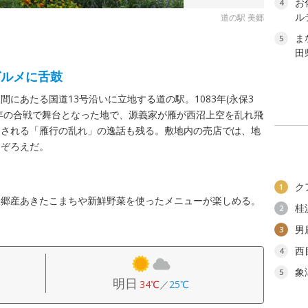
お
4
ル
道の駅 美郷
ま
5
田
グルメに舌鼓
にあたる国道13号沿いに立地する道の駅。1083年(永保3
後三年の合戦で舞台となった地で、源義家が雁が西沼上空を乱れ飛
とされる「雁行の乱れ」の逸話も残る。敷地内の売店では、地
品ぞろえだ。
ク
1
美郷産あきたこまちや新鮮野菜を使ったメニューが楽しめる。
桂
2
男
3
西
4
象
5
明日
34℃
／
25℃