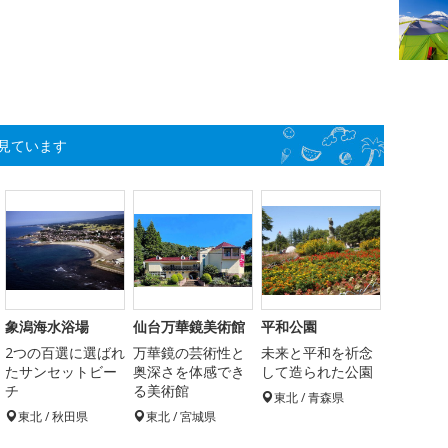
見ています
象潟海水浴場
仙台万華鏡美術館
平和公園
2つの百選に選ばれ
万華鏡の芸術性と
未来と平和を祈念
たサンセットビー
奥深さを体感でき
して造られた公園
チ
る美術館
東北 / 青森県
東北 / 秋田県
東北 / 宮城県