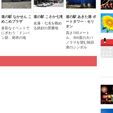
道の駅 なかせん こ
道の駅 こさか七滝
道の駅 あきた港 ポ
めこめプラザ
ートタワー・セリ
名瀑・七滝を眺め
オン
多彩なイベントで
る絶好の景勝地
にぎわう「ドンパ
高さ100メート
ン節」発祥の地
ル、360度の大パ
ノラマを望む秋田
港のシンボル