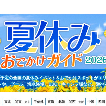
開催予定の全国の夏休みイベント＆おでかけスポットがエ
トや、プール、海水浴場、BBQ・キャンプ場など、遊べ
道
東北
関東
甲信越
東海
北陸
関西
中国
四国
東京
大阪