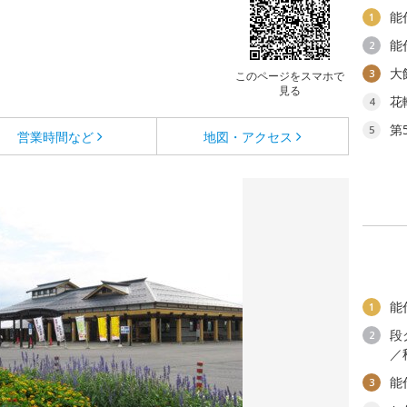
能
1
能
2
大
3
このページをスマホで
見る
花
4
第
5
営業時間など
地図・アクセス
能
1
段
2
／
能
3