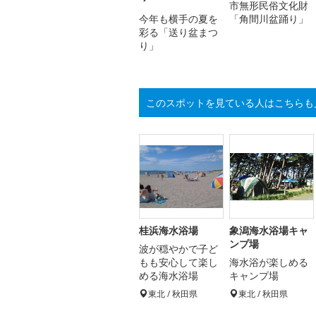
市無形民俗文化財
今年も横手の夏を
「角間川盆踊り」
彩る「送り盆まつ
り」
このスポットを見ている人はこちらも
桂浜海水浴場
象潟海水浴場キャ
ンプ場
波が穏やかで子ど
もも安心して楽し
海水浴が楽しめる
める海水浴場
キャンプ場
東北 / 秋田県
東北 / 秋田県