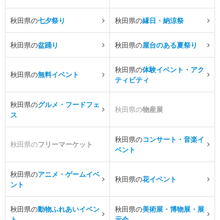
秋田県の
七夕祭り
秋田県の
縁日・納涼祭
秋田県の
盆踊り
秋田県の
屋台のある夏祭り
秋田県の
体験イベント・アク
秋田県の
無料イベント
ティビティ
秋田県の
グルメ・フードフェ
秋田県の
物産展
ス
秋田県の
コンサート・音楽イ
秋田県の
フリーマーケット
ベント
秋田県の
アニメ・ゲームイベ
秋田県の
花イベント
ント
秋田県の
動物ふれあいイベン
秋田県の
美術展・博物展・展
ト
示会