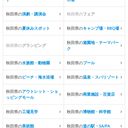
秋田県の
演劇・講演会
秋田県の
フェア
秋田県の
夏休みスポット
秋田県の
キャンプ場・BBQ場
秋田県の
遊園地・テーマパー
秋田県の
グランピング
ク
秋田県の
水族館・動物園
秋田県の
プール
秋田県の
ビーチ・海水浴場
秋田県の
温泉・スパリゾート
秋田県の
アウトレット・ショ
秋田県の
商業施設・百貨店
ッピングモール
秋田県の
工場見学
秋田県の
博物館・科学館
秋田県の
美術館
秋田県の
道の駅・SA/PA