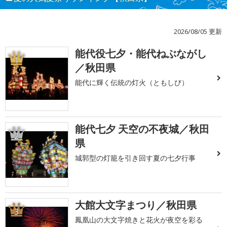
2026/08/05 更新
能代役七夕・能代ねぶながし
1
／秋田県
能代に輝く伝統の灯火（ともしび）
能代七夕 天空の不夜城／秋田
2
県
城郭型の灯籠を引き回す夏の七夕行事
大館大文字まつり／秋田県
3
鳳凰山の大文字焼きと花火が夜空を彩る