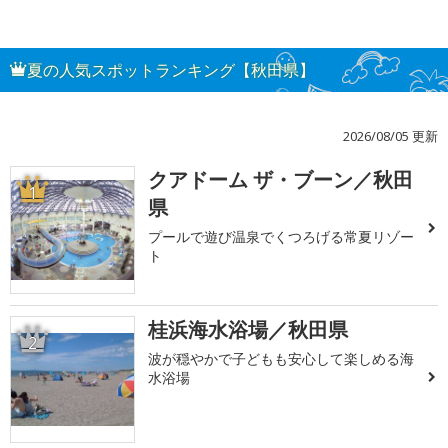
夏の人気スポットランキング【秋田県】
2026/08/05 更新
クアドーム ザ・ブーン／秋田
1
県
プールで遊び温泉でくつろげる常夏リゾー
ト
桂浜海水浴場／秋田県
2
波が穏やかで子どもも安心して楽しめる海
水浴場