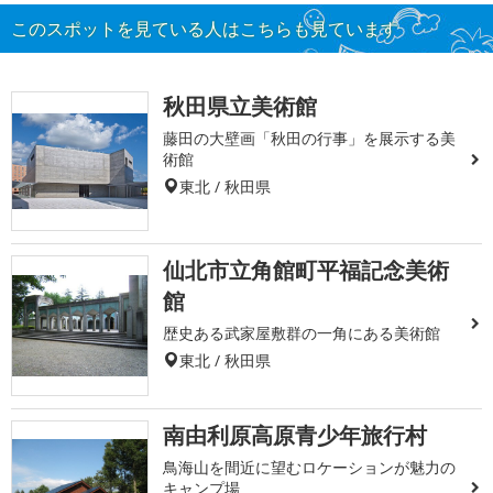
このスポットを見ている人はこちらも見ています
秋田県立美術館
藤田の大壁画「秋田の行事」を展示する美
術館
東北 / 秋田県
仙北市立角館町平福記念美術
館
歴史ある武家屋敷群の一角にある美術館
東北 / 秋田県
南由利原高原青少年旅行村
鳥海山を間近に望むロケーションが魅力の
キャンプ場