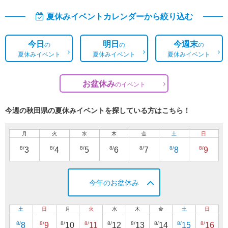
夏休みイベントカレンダーから絞り込む
今日
明日
今週末
の
の
の
夏休みイベント
夏休みイベント
夏休みイベント
お盆休み
の
イベント
今週の秋田県の夏休みイベントを探している方はこちら！
月
火
水
木
金
土
日
8/
8/
8/
8/
8/
8/
8/
3
4
5
6
7
8
9
今年のお盆休み
土
日
月
火
水
木
金
土
日
8/
8/
8/
8/
8/
8/
8/
8/
8/
8
9
10
11
12
13
14
15
16