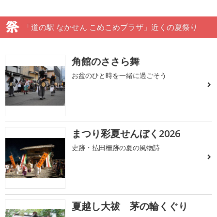
「道の駅 なかせん こめこめプラザ」近くの夏祭り
角館のささら舞
お盆のひと時を一緒に過ごそう
まつり彩夏せんぼく2026
史跡・払田柵跡の夏の風物詩
夏越し大祓 茅の輪くぐり