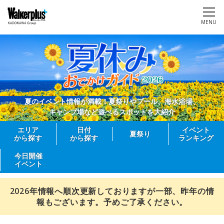
MENU
夏のイベント情報が満載！夏祭りやプール、海水浴場、
キャンプ場など遊べるスポットを大紹介
エリア
日付
イベント
夏祭り
から探す
から探す
ランキング
今日開催
イベント
2026年情報へ順次更新しておりますが一部、昨年の情
報もございます。予めご了承ください。