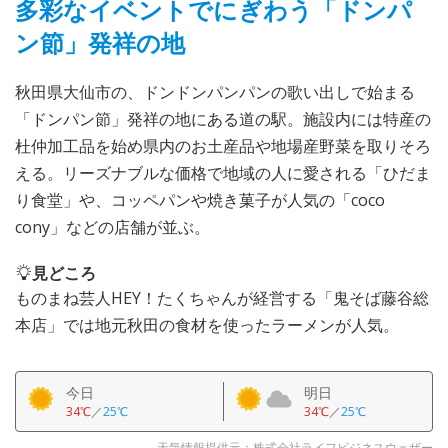
多彩なイベントでにぎわう「ドンパ
ン節」発祥の地
秋田県大仙市の、ドンドンパンパンの歌い出しで始まる
「ドンパン節」発祥の地にある道の駅。施設内には特産の
杜仲加工品を始め県内のお土産品や地場産野菜を取りそろ
える。リーズナブルな価格で地域の人に愛される「ひだま
り食堂」や、コッペパンや焼き菓子が人気の「coco
cony」などの店舗が並ぶ。
見どころ
ものまね芸人HEY！たくちゃんが経営する「鬼そば藤谷総
本店」では地元秋田の食材を使ったラーメンが人気。
今日
明日
34℃
／
25℃
34℃
／
25℃
天気情報提供元：株式会社ライフビジネスウェザー