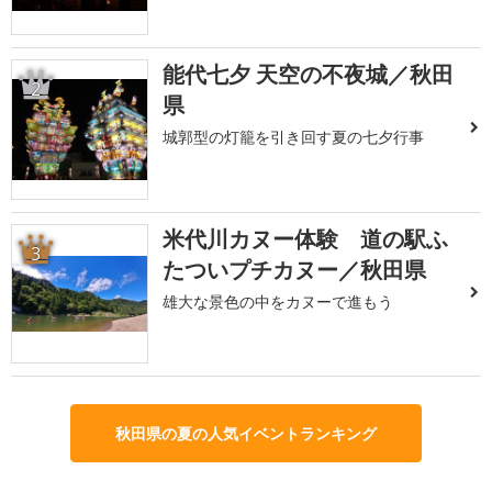
能代七夕 天空の不夜城／秋田
2
県
城郭型の灯籠を引き回す夏の七夕行事
米代川カヌー体験 道の駅ふ
3
たついプチカヌー／秋田県
雄大な景色の中をカヌーで進もう
秋田県の夏の人気イベントランキング