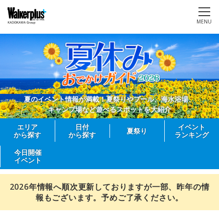
MENU
夏のイベント情報が満載！夏祭りやプール、海水浴場、
キャンプ場など遊べるスポットを大紹介
エリア
日付
イベント
夏祭り
から探す
から探す
ランキング
今日開催
イベント
2026年情報へ順次更新しておりますが一部、昨年の情
報もございます。予めご了承ください。