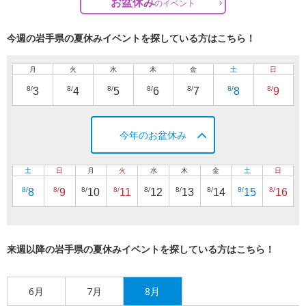
お盆休み
の
イベント
今週の岩手県の夏休みイベントを探している方はこちら！
月
火
水
木
金
土
日
8/
8/
8/
8/
8/
8/
8/
3
4
5
6
7
8
9
今年のお盆休み
土
日
月
火
水
木
金
土
日
8/
8/
8/
8/
8/
8/
8/
8/
8/
8
9
10
11
12
13
14
15
16
来週以降の岩手県の夏休みイベントを探している方はこちら！
6月
7月
8月