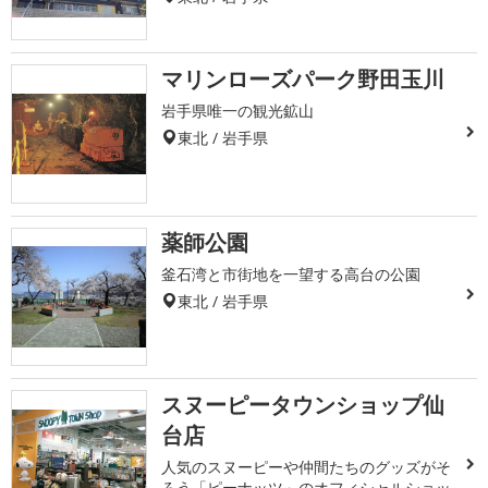
マリンローズパーク野田玉川
岩手県唯一の観光鉱山
東北 / 岩手県
薬師公園
釜石湾と市街地を一望する高台の公園
東北 / 岩手県
スヌーピータウンショップ仙
台店
人気のスヌーピーや仲間たちのグッズがそ
ろう「ピーナッツ」のオフィシャルショッ