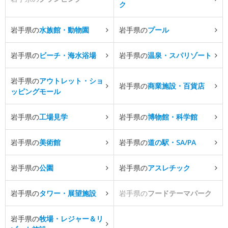
ク
岩手県の
水族館・動物園
岩手県の
プール
岩手県の
ビーチ・海水浴場
岩手県の
温泉・スパリゾート
岩手県の
アウトレット・ショ
岩手県の
商業施設・百貨店
ッピングモール
岩手県の
工場見学
岩手県の
博物館・科学館
岩手県の
美術館
岩手県の
道の駅・SA/PA
岩手県の
公園
岩手県の
アスレチック
岩手県の
タワー・展望施設
岩手県の
フードテーマパーク
岩手県の
牧場・レジャー＆リ