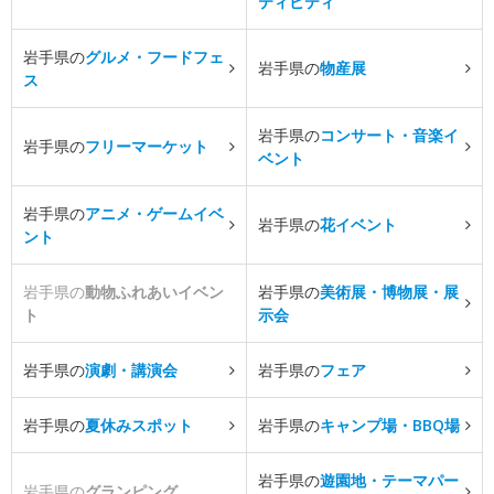
ティビティ
岩手県の
グルメ・フードフェ
岩手県の
物産展
ス
岩手県の
コンサート・音楽イ
岩手県の
フリーマーケット
ベント
岩手県の
アニメ・ゲームイベ
岩手県の
花イベント
ント
岩手県の
動物ふれあいイベン
岩手県の
美術展・博物展・展
ト
示会
岩手県の
演劇・講演会
岩手県の
フェア
岩手県の
夏休みスポット
岩手県の
キャンプ場・BBQ場
岩手県の
遊園地・テーマパー
岩手県の
グランピング