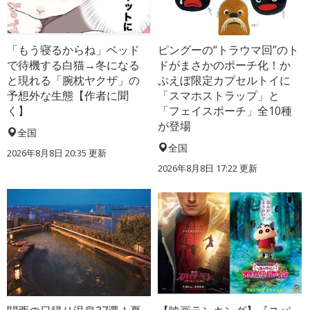
「もう寝るからね」ベッド
ピングーの“トラウマ回”のト
で待機する白猫→冬になる
ドがまさかのポーチ化！か
と現れる「腕枕ヤクザ」の
ぷえぼ限定カプセルトイに
予想外な生態【作者に聞
「スマホストラップ」と
く】
「フェイスポーチ」全10種
が登場
全国
全国
2026年8月8日 20:35
更新
2026年8月8日 17:22
更新