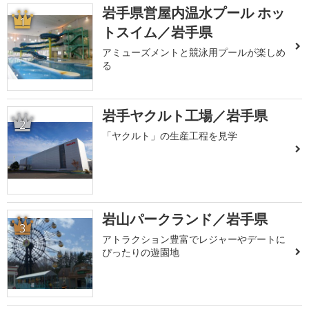
岩手県営屋内温水プール ホッ
1
トスイム／岩手県
アミューズメントと競泳用プールが楽しめ
る
岩手ヤクルト工場／岩手県
2
「ヤクルト」の生産工程を見学
岩山パークランド／岩手県
3
アトラクション豊富でレジャーやデートに
ぴったりの遊園地