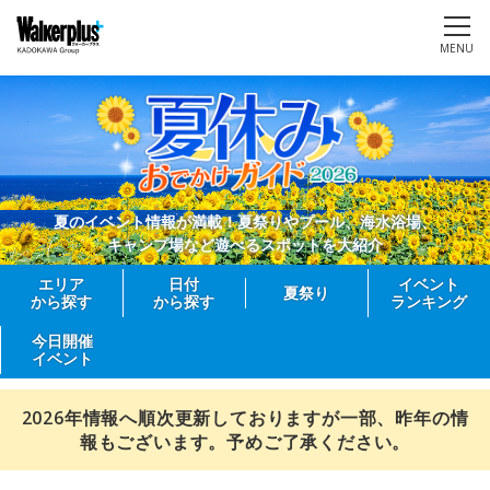
MENU
夏のイベント情報が満載！夏祭りやプール、海水浴場、
キャンプ場など遊べるスポットを大紹介
エリア
日付
イベント
夏祭り
から探す
から探す
ランキング
今日開催
イベント
2026年情報へ順次更新しておりますが一部、昨年の情
報もございます。予めご了承ください。