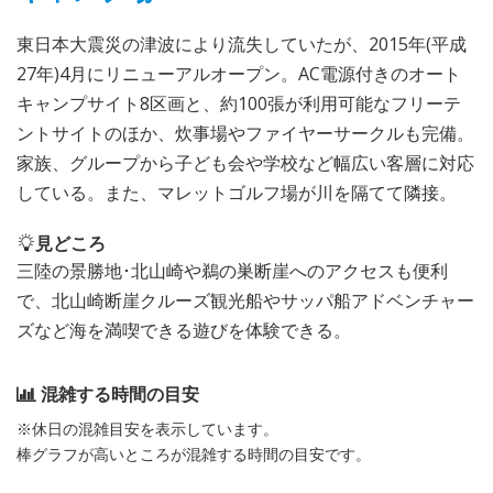
東日本大震災の津波により流失していたが、2015年(平成
27年)4月にリニューアルオープン。AC電源付きのオート
キャンプサイト8区画と、約100張が利用可能なフリーテ
ントサイトのほか、炊事場やファイヤーサークルも完備。
家族、グループから子ども会や学校など幅広い客層に対応
している。また、マレットゴルフ場が川を隔てて隣接。
見どころ
三陸の景勝地･北山崎や鵜の巣断崖へのアクセスも便利
で、北山崎断崖クルーズ観光船やサッパ船アドベンチャー
ズなど海を満喫できる遊びを体験できる。
混雑する時間の目安
※休日の混雑目安を表示しています。
棒グラフが高いところが混雑する時間の目安です。