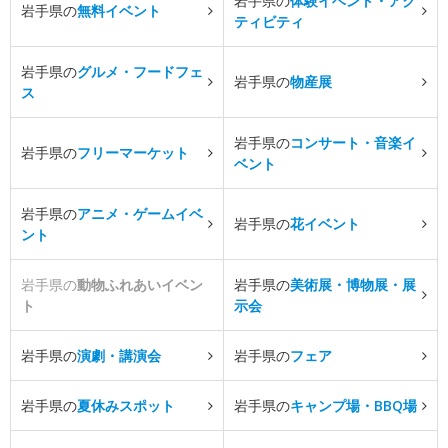
岩手県の
体験イベント・アク
岩手県の
無料イベント
ティビティ
岩手県の
グルメ・フードフェ
岩手県の
物産展
ス
岩手県の
コンサート・音楽イ
岩手県の
フリーマーケット
ベント
岩手県の
アニメ・ゲームイベ
岩手県の
花イベント
ント
岩手県の
動物ふれあいイベン
岩手県の
美術展・博物展・展
ト
示会
岩手県の
演劇・講演会
岩手県の
フェア
岩手県の
夏休みスポット
岩手県の
キャンプ場・BBQ場