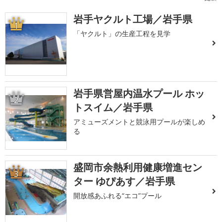
岩手ヤクルト工場／岩手県
1
「ヤクルト」の生産工程を見学
岩手県営屋内温水プール ホッ
2
トスイム／岩手県
アミューズメントと競泳用プールが楽しめ
る
盛岡市余熱利用健康増進セン
3
ター ゆぴあす／岩手県
開放感あふれる“エコ”プール