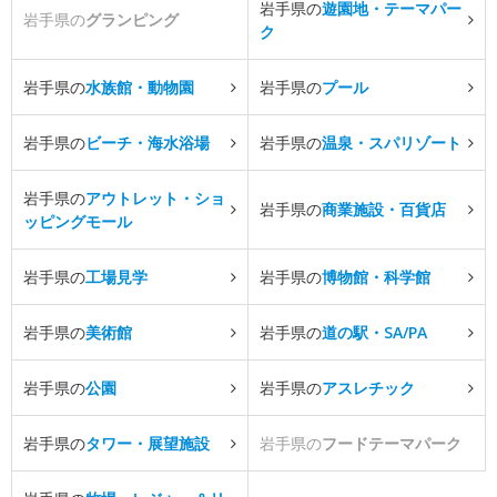
岩手県の
遊園地・テーマパー
岩手県の
グランピング
ク
岩手県の
水族館・動物園
岩手県の
プール
岩手県の
ビーチ・海水浴場
岩手県の
温泉・スパリゾート
岩手県の
アウトレット・ショ
岩手県の
商業施設・百貨店
ッピングモール
岩手県の
工場見学
岩手県の
博物館・科学館
岩手県の
美術館
岩手県の
道の駅・SA/PA
岩手県の
公園
岩手県の
アスレチック
岩手県の
タワー・展望施設
岩手県の
フードテーマパーク