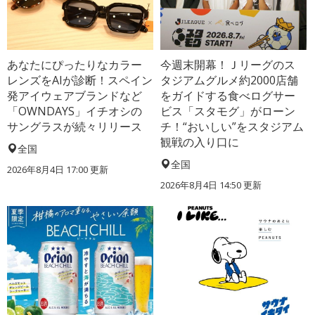
あなたにぴったりなカラー
今週末開幕！Ｊリーグのス
レンズをAIが診断！スペイン
タジアムグルメ約2000店舗
発アイウェアブランドなど
をガイドする食べログサー
「OWNDAYS」イチオシの
ビス「スタモグ」がローン
サングラスが続々リリース
チ！“おいしい”をスタジアム
観戦の入り口に
全国
全国
2026年8月4日 17:00
更新
2026年8月4日 14:50
更新