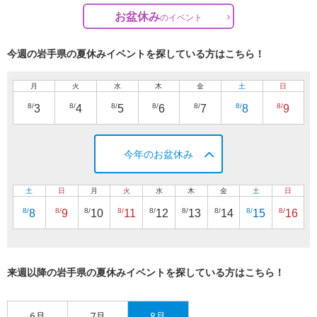
お盆休み
の
イベント
今週の岩手県の夏休みイベントを探している方はこちら！
月
火
水
木
金
土
日
8/
8/
8/
8/
8/
8/
8/
3
4
5
6
7
8
9
今年のお盆休み
土
日
月
火
水
木
金
土
日
8/
8/
8/
8/
8/
8/
8/
8/
8/
8
9
10
11
12
13
14
15
16
来週以降の岩手県の夏休みイベントを探している方はこちら！
6月
7月
8月