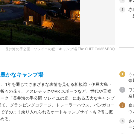
第
4
赤
5
「
長井海の手公園 ソレイユの丘・キャンプ場 The CLIFF CAMP&BBQ
然豊かなキャンプ場
う
1
奈
ら、1年を通じてさまざまな表情を見せる相模湾・伊豆大島・
ワン
2
折々の花々、アスレチックやVR スポーツなど、世代や天候
奈
ーク「長井海の手公園 ソレイユの丘」にある広大なキャンプ
を経て、グランピングコテージ、トレーラーハウス、バンガロー
森
3
ウ
でそのまま乗り入れられるオートキャンプサイトも 2倍に拡
しめる。
さ
4
ー