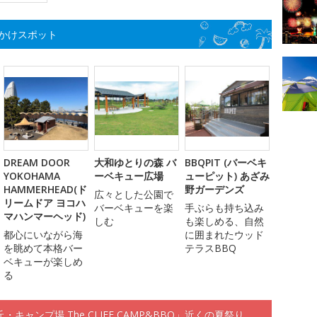
かけスポット
DREAM DOOR
大和ゆとりの森 バ
BBQPIT (バーベキ
YOKOHAMA
ーベキュー広場
ューピット) あざみ
HAMMERHEAD(ド
野ガーデンズ
広々とした公園で
リームドア ヨコハ
バーベキューを楽
手ぶらも持ち込み
マハンマーヘッド)
しむ
も楽しめる、自然
都心にいながら海
に囲まれたウッド
を眺めて本格バー
テラスBBQ
ベキューが楽しめ
る
ャンプ場 The CLIFF CAMP&BBQ」近くの夏祭り