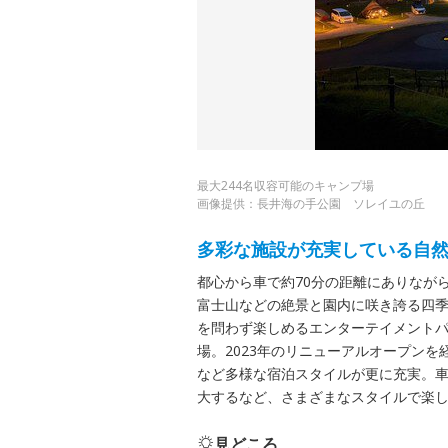
最大244名収容可能のキャンプ場
画像提供：長井海の手公園 ソレイユの丘
多彩な施設が充実している自
都心から車で約70分の距離にありなが
富士山などの絶景と園内に咲き誇る四季
を問わず楽しめるエンターテイメントパ
場。2023年のリニューアルオープン
など多様な宿泊スタイルが更に充実。車
大するなど、さまざまなスタイルで楽
見どころ