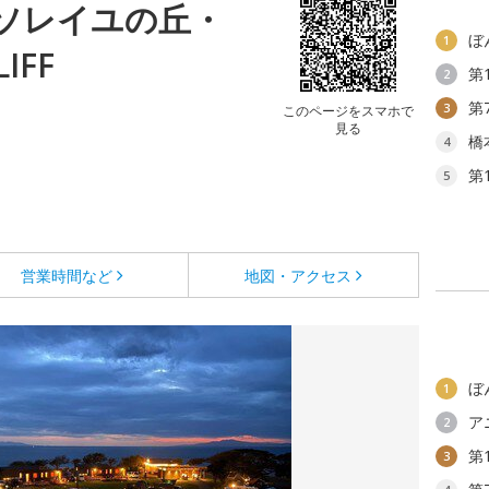
ソレイユの丘・
ぼ
1
IFF
第
2
第
3
このページをスマホで
見る
橋
4
第
5
営業時間など
地図・アクセス
ぼ
1
ア
2
第
3