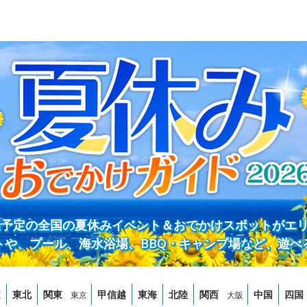
開催予定の全国の夏休みイベント＆おでかけスポットがエ
トや、プール、海水浴場、BBQ・キャンプ場など、遊べ
道
東北
関東
甲信越
東海
北陸
関西
中国
四国
東京
大阪