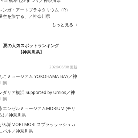
74回 橋本七夕まつり／神奈川県
レンガ・アートプラネタリウム（R）
星空を旅する」／神奈川県
もっと見る
夏の人気スポットランキング
【神奈川県】
2026/08/08 更新
んこミュージアム YOKOHAMA BAY／神
川県
ダリア横浜 Supported by Umios／神
川県
永エンゼルミュージアムMORIUM (モリ
ム)／神奈川県
がみ湖MORI MORI スプラッッッシュカ
ニバル／神奈川県