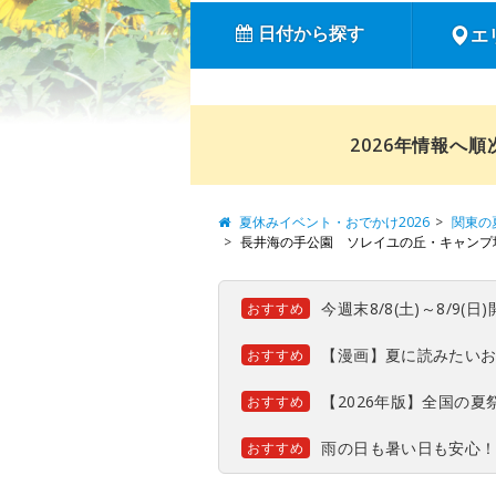
日付から探す
エ
2026年情報へ
夏休みイベント・おでかけ2026
関東の
長井海の手公園 ソレイユの丘・キャンプ場 The
今週末8/8(土)～8/9
おすすめ
【漫画】夏に読みたい
おすすめ
【2026年版】全国の
おすすめ
雨の日も暑い日も安心
おすすめ