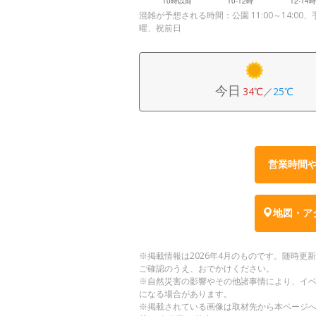
混雑が予想される時間：公園 11:00～14:00、手ぶ
曜、祝前日
今日
34℃
／
25℃
営業時間
地図・ア
※掲載情報は2026年4月のものです。随時
ご確認のうえ、おでかけください。
※自然災害の影響やその他諸事情により、イ
になる場合があります。
※掲載されている画像は取材先から本ページ