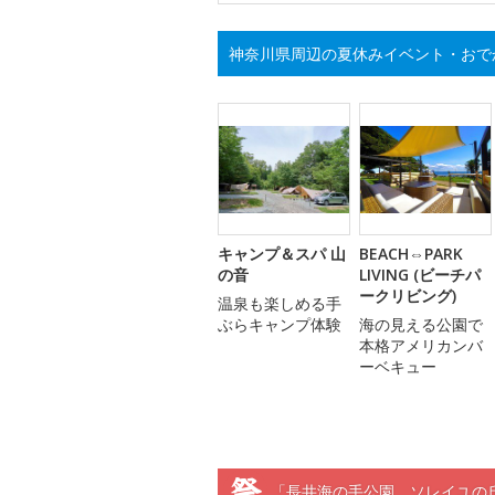
神奈川県周辺の夏休みイベント・おで
キャンプ＆スパ 山
BEACH⇔PARK
の音
LIVING (ビーチパ
ークリビング)
温泉も楽しめる手
ぶらキャンプ体験
海の見える公園で
本格アメリカンバ
ーベキュー
「長井海の手公園 ソレイユの丘・キ