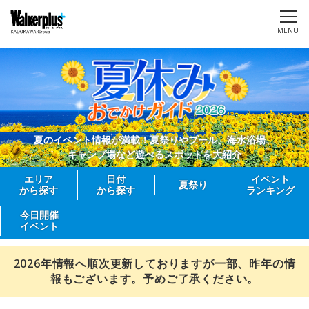
MENU
夏のイベント情報が満載！夏祭りやプール、海水浴場、
キャンプ場など遊べるスポットを大紹介
エリア
日付
イベント
夏祭り
から探す
から探す
ランキング
今日開催
イベント
2026年情報へ順次更新しておりますが一部、昨年の情
報もございます。予めご了承ください。