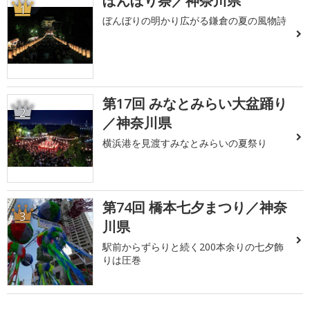
ぼんぼり祭／神奈川県
1
ぼんぼりの明かり広がる鎌倉の夏の風物詩
第17回 みなとみらい大盆踊り
2
／神奈川県
横浜港を見渡すみなとみらいの夏祭り
第74回 橋本七夕まつり／神奈
3
川県
駅前からずらりと続く200本余りの七夕飾
りは圧巻