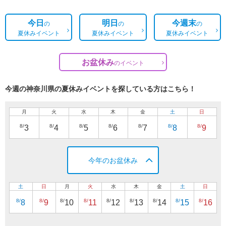
今日
明日
今週末
の
の
の
夏休みイベント
夏休みイベント
夏休みイベント
お盆休み
の
イベント
今週の神奈川県の夏休みイベントを探している方はこちら！
月
火
水
木
金
土
日
8/
8/
8/
8/
8/
8/
8/
3
4
5
6
7
8
9
今年のお盆休み
土
日
月
火
水
木
金
土
日
8/
8/
8/
8/
8/
8/
8/
8/
8/
8
9
10
11
12
13
14
15
16