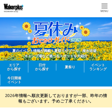
MENU
夏のイベント情報が満載！夏祭りやプール、海水浴場、
キャンプ場など遊べるスポットを大紹介
エリア
日付
イベント
夏祭り
から探す
から探す
ランキング
今日開催
イベント
2026年情報へ順次更新しておりますが一部、昨年の情
報もございます。予めご了承ください。