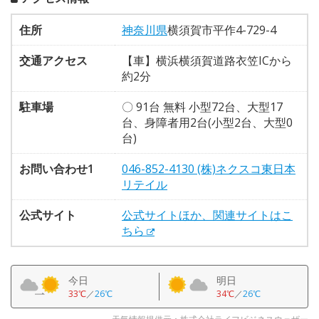
住所
神奈川県
横須賀市平作4-729-4
交通アクセス
【車】横浜横須賀道路衣笠ICから
約2分
駐車場
〇 91台 無料 小型72台、大型17
台、身障者用2台(小型2台、大型0
台)
お問い合わせ1
046-852-4130 (株)ネクスコ東日本
リテイル
公式サイト
公式サイトほか、関連サイトはこ
ちら
今日
明日
33℃
／
26℃
34℃
／
26℃