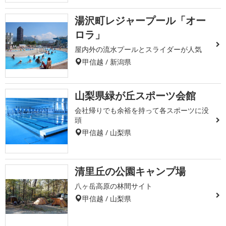
湯沢町レジャープール「オー
ロラ」
屋内外の流水プールとスライダーが人気
甲信越 / 新潟県
山梨県緑が丘スポーツ会館
会社帰りでも余裕を持って各スポーツに没
頭
甲信越 / 山梨県
清里丘の公園キャンプ場
八ヶ岳高原の林間サイト
甲信越 / 山梨県