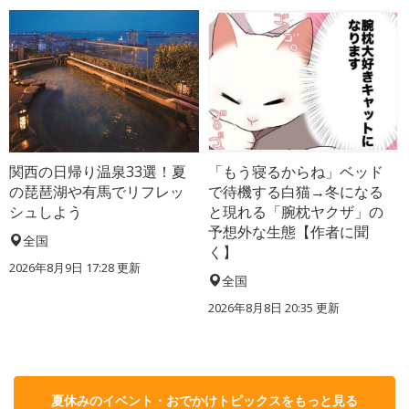
関西の日帰り温泉33選！夏
「もう寝るからね」ベッド
の琵琶湖や有馬でリフレッ
で待機する白猫→冬になる
シュしよう
と現れる「腕枕ヤクザ」の
予想外な生態【作者に聞
全国
く】
2026年8月9日 17:28
更新
全国
2026年8月8日 20:35
更新
夏休みのイベント・おでかけトピックスをもっと見る