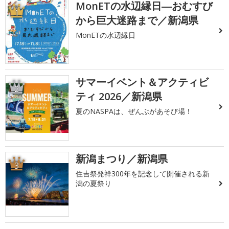
MonETの水辺縁日―おむすび
1
から巨大迷路まで／新潟県
MonETの水辺縁日
サマーイベント＆アクティビ
2
ティ 2026／新潟県
夏のNASPAは、ぜんぶがあそび場！
新潟まつり／新潟県
3
住吉祭発祥300年を記念して開催される新
潟の夏祭り