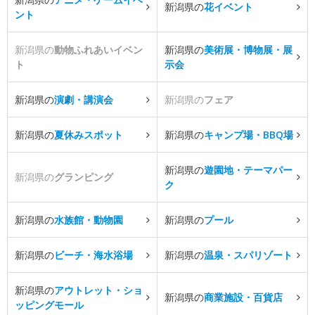
新潟県の
花イベント
ント
新潟県の
動物ふれあいイベン
新潟県の
美術展・博物展・展
ト
示会
新潟県の
演劇・講演会
新潟県の
フェア
新潟県の
夏休みスポット
新潟県の
キャンプ場・BBQ場
新潟県の
遊園地・テーマパー
新潟県の
グランピング
ク
新潟県の
水族館・動物園
新潟県の
プール
新潟県の
ビーチ・海水浴場
新潟県の
温泉・スパリゾート
新潟県の
アウトレット・ショ
新潟県の
商業施設・百貨店
ッピングモール