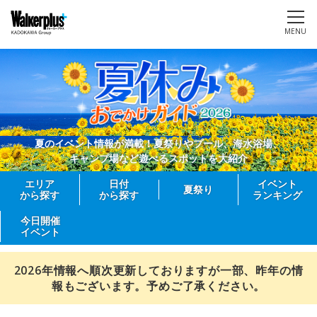
MENU
夏のイベント情報が満載！夏祭りやプール、海水浴場、
キャンプ場など遊べるスポットを大紹介
エリア
日付
イベント
夏祭り
から探す
から探す
ランキング
今日開催
イベント
2026年情報へ順次更新しておりますが一部、昨年の情
報もございます。予めご了承ください。