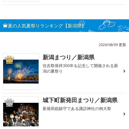
夏の人気夏祭りランキング【新潟県】
2026/08/09 更新
新潟まつり／新潟県
1
住吉祭発祥300年を記念して開催される新
潟の夏祭り
城下町新発田まつり／新潟県
2
新発田総鎮守である諏訪神社の例大祭