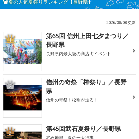
夏の人気夏祭りランキング【長野県】
2026/08/08 更新
第65回 信州上田七夕まつり／
1
長野県
長野県内最大級の商店街イベント
信州の奇祭「榊祭り」／長野
2
県
信州の奇祭！松明が走る！
第45回武石夏祭り／長野県
3
武石地域 夏の一大行事