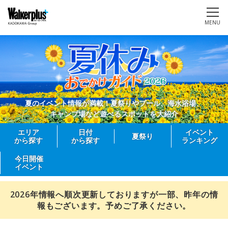
MENU
夏のイベント情報が満載！夏祭りやプール、海水浴場、
キャンプ場など遊べるスポットを大紹介
エリア
日付
イベント
夏祭り
から探す
から探す
ランキング
今日開催
イベント
2026年情報へ順次更新しておりますが一部、昨年の情
報もございます。予めご了承ください。