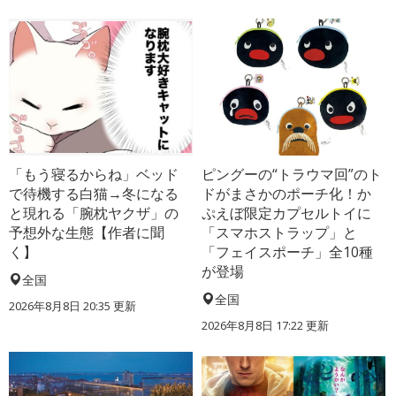
「もう寝るからね」ベッド
ピングーの“トラウマ回”のト
で待機する白猫→冬になる
ドがまさかのポーチ化！か
と現れる「腕枕ヤクザ」の
ぷえぼ限定カプセルトイに
予想外な生態【作者に聞
「スマホストラップ」と
く】
「フェイスポーチ」全10種
が登場
全国
全国
2026年8月8日 20:35
更新
2026年8月8日 17:22
更新