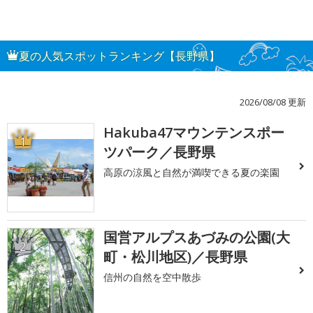
夏の人気スポットランキング【長野県】
2026/08/08 更新
Hakuba47マウンテンスポー
1
ツパーク／長野県
高原の涼風と自然が満喫できる夏の楽園
国営アルプスあづみの公園(大
2
町・松川地区)／長野県
信州の自然を空中散歩