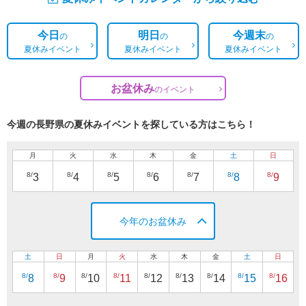
今日
明日
今週末
の
の
の
夏休みイベント
夏休みイベント
夏休みイベント
お盆休み
の
イベント
今週の長野県の夏休みイベントを探している方はこちら！
月
火
水
木
金
土
日
8/
8/
8/
8/
8/
8/
8/
3
4
5
6
7
8
9
今年のお盆休み
土
日
月
火
水
木
金
土
日
8/
8/
8/
8/
8/
8/
8/
8/
8/
8
9
10
11
12
13
14
15
16