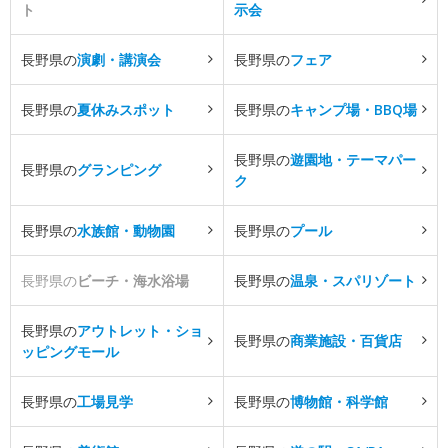
ト
示会
長野県の
演劇・講演会
長野県の
フェア
長野県の
夏休みスポット
長野県の
キャンプ場・BBQ場
長野県の
遊園地・テーマパー
長野県の
グランピング
ク
長野県の
水族館・動物園
長野県の
プール
長野県の
ビーチ・海水浴場
長野県の
温泉・スパリゾート
長野県の
アウトレット・ショ
長野県の
商業施設・百貨店
ッピングモール
長野県の
工場見学
長野県の
博物館・科学館