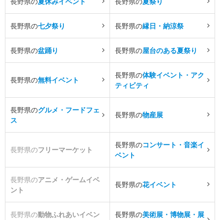
長野県の
夏休みイベント
長野県の
夏祭り
長野県の
七夕祭り
長野県の
縁日・納涼祭
長野県の
盆踊り
長野県の
屋台のある夏祭り
長野県の
体験イベント・アク
長野県の
無料イベント
ティビティ
長野県の
グルメ・フードフェ
長野県の
物産展
ス
長野県の
コンサート・音楽イ
長野県の
フリーマーケット
ベント
長野県の
アニメ・ゲームイベ
長野県の
花イベント
ント
長野県の
動物ふれあいイベン
長野県の
美術展・博物展・展