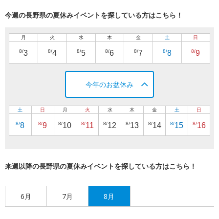
今週の長野県の夏休みイベントを探している方はこちら！
月
火
水
木
金
土
日
8/
8/
8/
8/
8/
8/
8/
3
4
5
6
7
8
9
今年のお盆休み
土
日
月
火
水
木
金
土
日
8/
8/
8/
8/
8/
8/
8/
8/
8/
8
9
10
11
12
13
14
15
16
来週以降の長野県の夏休みイベントを探している方はこちら！
6月
7月
8月