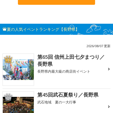
夏の人気イベントランキング【長野県】
2026/08/07 更新
第65回 信州上田七夕まつり／
1
長野県
長野県内最大級の商店街イベント
第45回武石夏祭り／長野県
2
武石地域 夏の一大行事