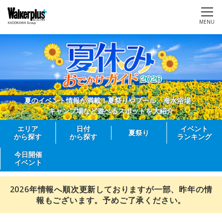
MENU
夏のイベント情報が満載！夏祭りやプール、海水浴場、
キャンプ場など遊べるスポットを大紹介
エリア
日付
イベント
夏祭り
から探す
から探す
ランキング
今日開催
イベント
2026年情報へ順次更新しておりますが一部、昨年の情
報もございます。予めご了承ください。