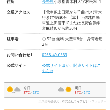
住所
長野県
小県郡青木村大字村松26-1
交通アクセス
【電車JR上田駅から千曲バス(青木
行き)で約30分 【車】上信越自動
車道上田菅平ICまたは長野自動車
道麻績ICから約30分
駐車場
〇 52台 無料 大型車8台、身障者用
2台
お問い合わせ1
0268-49-0333
公式サイト
公式サイトほか、関連サイトはこ
ちら
今日
明日
37℃
／
23℃
34℃
／
24℃
天気情報提供元：株式会社ライフビジネスウェザー