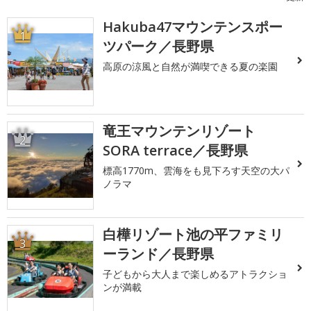
Hakuba47マウンテンスポー
1
ツパーク／長野県
高原の涼風と自然が満喫できる夏の楽園
竜王マウンテンリゾート
2
SORA terrace／長野県
標高1770m、雲海をも見下ろす天空の大パ
ノラマ
白樺リゾート池の平ファミリ
3
ーランド／長野県
子どもから大人まで楽しめるアトラクショ
ンが満載