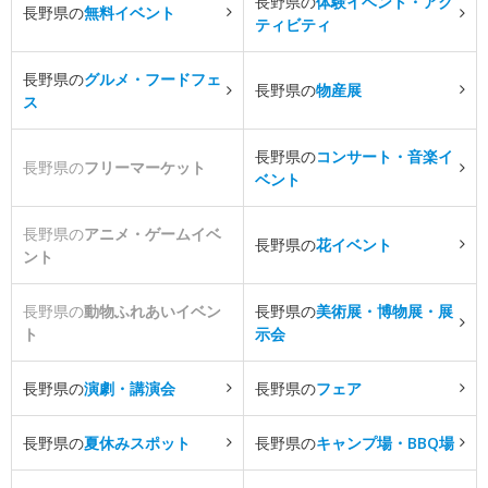
長野県の
体験イベント・アク
長野県の
無料イベント
ティビティ
長野県の
グルメ・フードフェ
長野県の
物産展
ス
長野県の
コンサート・音楽イ
長野県の
フリーマーケット
ベント
長野県の
アニメ・ゲームイベ
長野県の
花イベント
ント
長野県の
動物ふれあいイベン
長野県の
美術展・博物展・展
ト
示会
長野県の
演劇・講演会
長野県の
フェア
長野県の
夏休みスポット
長野県の
キャンプ場・BBQ場