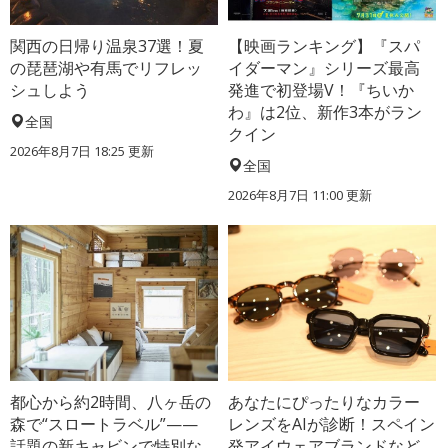
関西の日帰り温泉37選！夏
【映画ランキング】『スパ
の琵琶湖や有馬でリフレッ
イダーマン』シリーズ最高
シュしよう
発進で初登場V！『ちいか
わ』は2位、新作3本がラン
全国
クイン
2026年8月7日 18:25
更新
全国
2026年8月7日 11:00
更新
都心から約2時間、八ヶ岳の
あなたにぴったりなカラー
森で“スロートラベル”——
レンズをAIが診断！スペイン
話題の新キャビンで特別な
発アイウェアブランドなど