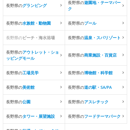
長野県の
遊園地・テーマパー
長野県の
グランピング
ク
長野県の
水族館・動物園
長野県の
プール
長野県の
ビーチ・海水浴場
長野県の
温泉・スパリゾート
長野県の
アウトレット・ショ
長野県の
商業施設・百貨店
ッピングモール
長野県の
工場見学
長野県の
博物館・科学館
長野県の
美術館
長野県の
道の駅・SA/PA
長野県の
公園
長野県の
アスレチック
長野県の
タワー・展望施設
長野県の
フードテーマパーク