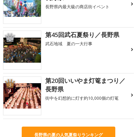
長野県内最大級の商店街イベント
第45回武石夏祭り／長野県
2
武石地域 夏の一大行事
第20回いいやま灯篭まつり／
3
長野県
街中を幻想的に灯す約10,000個の灯篭
長野県の夏の人気夏祭りランキング