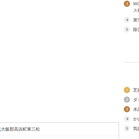
W
3
ス
第
4
除
5
芝
1
ダ
2
水
3
か
4
気
県
大飯郡高浜町東三松
5