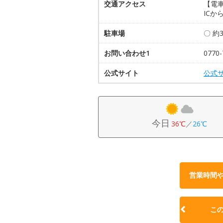
交通アクセス
【電車
ICか
駐車場
〇 約
お問い合わせ1
077
公式サイト
公式
今日
36℃
／
26℃
営業時間
こ