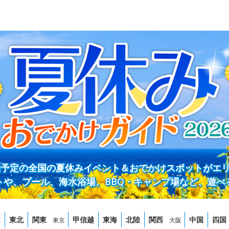
開催予定の全国の夏休みイベント＆おでかけスポットがエ
トや、プール、海水浴場、BBQ・キャンプ場など、遊べ
道
東北
関東
甲信越
東海
北陸
関西
中国
四国
東京
大阪