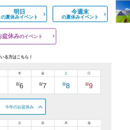
明日
今週末
の
夏休みイベント
の
夏休みイベント
お盆休み
の
イベント
ている方はこちら！
木
金
土
日
8/
8/
8/
8/
6
7
8
9
今年のお盆休み
火
水
木
金