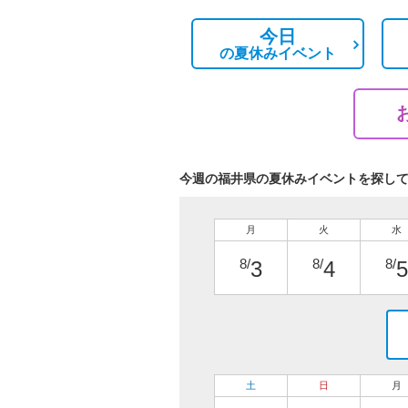
今日
の
夏休みイベント
今週の福井県の夏休みイベントを探し
月
火
水
8/
8/
8/
3
4
5
土
日
月