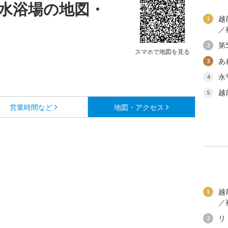
水浴場の地図・
越
1
／
第
2
スマホで地図を見る
あ
3
永
4
越
5
営業時間など
地図・アクセス
越
1
／
リ
2