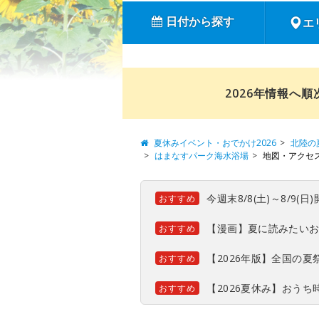
日付から探す
エ
2026年情報へ
夏休みイベント・おでかけ2026
北陸の
はまなすパーク海水浴場
地図・アクセ
今週末8/8(土)～8/9
おすすめ
【漫画】夏に読みたい
おすすめ
【2026年版】全国の
おすすめ
【2026夏休み】おう
おすすめ