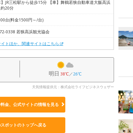
】JR三松駅から徒歩15分 【車】舞鶴若狭自動車道大飯高浜
ら約20分
300台(料金1500円～/台)
0-72-0338 若狭高浜観光協会
サイトほか、関連サイトはこちら
明日
38℃
／
26℃
天気情報提供元：株式会社ライフビジネスウェザー
や料金、公式サイトの
情報を見る
のスポットのトップへ戻る