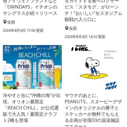
発アイウェアブランドなど
をガイドする食べログサー
「OWNDAYS」イチオシの
ビス「スタモグ」がローン
サングラスが続々リリース
チ！“おいしい”をスタジアム
観戦の入り口に
全国
全国
2026年8月4日 17:00
更新
2026年8月4日 14:50
更新
冷やすと缶に“沖縄の海”が出
サウナのあとに、
現、オリオン夏限定
PEANUTS。スヌーピーデザ
「BEACH CHILL」が公式通
インのオリジナルの冊子と
販で大人気！夏限定クラフ
ステッカーが無料でもらえ
ト2種も登場
る企画が全国33の温浴施設
でスタート