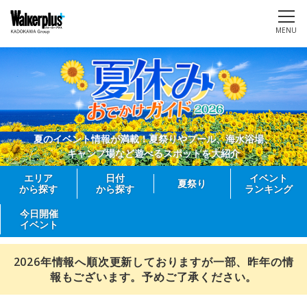
MENU
夏のイベント情報が満載！夏祭りやプール、海水浴場、
キャンプ場など遊べるスポットを大紹介
エリア
日付
イベント
夏祭り
から探す
から探す
ランキング
今日開催
イベント
2026年情報へ順次更新しておりますが一部、昨年の情
報もございます。予めご了承ください。