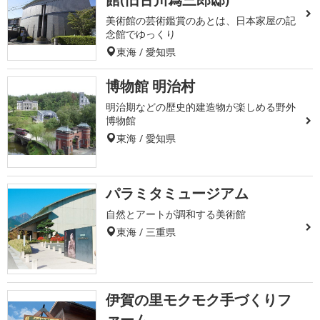
美術館の芸術鑑賞のあとは、日本家屋の記
念館でゆっくり
東海 / 愛知県
博物館 明治村
明治期などの歴史的建造物が楽しめる野外
博物館
東海 / 愛知県
パラミタミュージアム
自然とアートが調和する美術館
東海 / 三重県
伊賀の里モクモク手づくりフ
ァーム