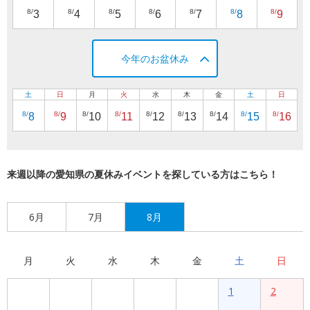
8/
8/
8/
8/
8/
8/
8/
3
4
5
6
7
8
9
今年のお盆休み
土
日
月
火
水
木
金
土
日
8/
8/
8/
8/
8/
8/
8/
8/
8/
8
9
10
11
12
13
14
15
16
来週以降の愛知県の夏休みイベントを探している方はこちら！
6月
7月
8月
月
火
水
木
金
土
日
1
2