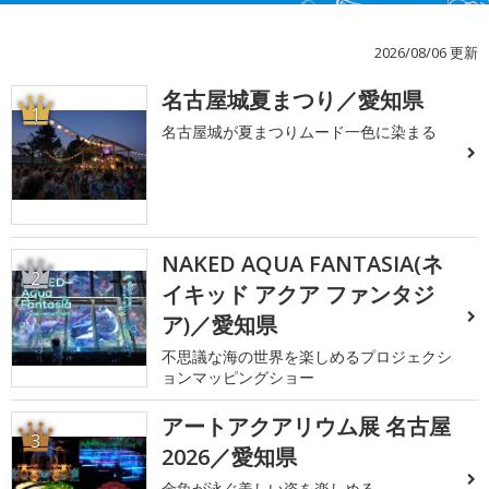
2026/08/06 更新
名古屋城夏まつり／愛知県
1
名古屋城が夏まつりムード一色に染まる
NAKED AQUA FANTASIA(ネ
2
イキッド アクア ファンタジ
ア)／愛知県
不思議な海の世界を楽しめるプロジェクシ
ョンマッピングショー
アートアクアリウム展 名古屋
3
2026／愛知県
金魚が泳ぐ美しい姿を楽しめる