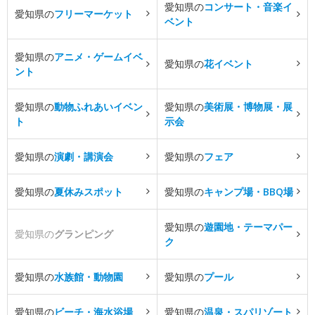
愛知県の
コンサート・音楽イ
愛知県の
フリーマーケット
ベント
愛知県の
アニメ・ゲームイベ
愛知県の
花イベント
ント
愛知県の
動物ふれあいイベン
愛知県の
美術展・博物展・展
ト
示会
愛知県の
演劇・講演会
愛知県の
フェア
愛知県の
夏休みスポット
愛知県の
キャンプ場・BBQ場
愛知県の
遊園地・テーマパー
愛知県の
グランピング
ク
愛知県の
水族館・動物園
愛知県の
プール
愛知県の
ビーチ・海水浴場
愛知県の
温泉・スパリゾート