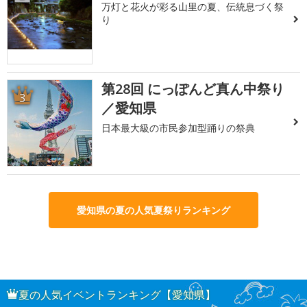
万灯と花火が彩る山里の夏、伝統息づく祭
り
第28回 にっぽんど真ん中祭り
3
／愛知県
日本最大級の市民参加型踊りの祭典
愛知県の夏の人気夏祭りランキング
夏の人気イベントランキング【愛知県】