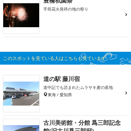
豊橋祇園祭
手筒花火発祥の地の祭り
このスポットを見ている人はこちらも見ています
道の駅 藤川宿
道中記でも読まれたムラサキ麦の産地
東海 / 愛知県
古川美術館・分館 爲三郎記念
館(旧古川爲三郎邸)