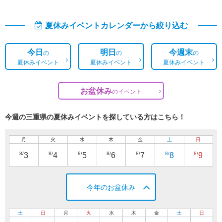
夏休みイベントカレンダーから絞り込む
今日
明日
今週末
の
の
の
夏休みイベント
夏休みイベント
夏休みイベント
お盆休み
の
イベント
今週の三重県の夏休みイベントを探している方はこちら！
月
火
水
木
金
土
日
8/
8/
8/
8/
8/
8/
8/
3
4
5
6
7
8
9
今年のお盆休み
土
日
月
火
水
木
金
土
日