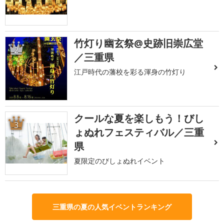
竹灯り幽玄祭@史跡旧崇広堂
2
／三重県
江戸時代の藩校を彩る渾身の竹灯り
クールな夏を楽しもう！びし
3
ょぬれフェスティバル／三重
県
夏限定のびしょぬれイベント
三重県の夏の人気イベントランキング