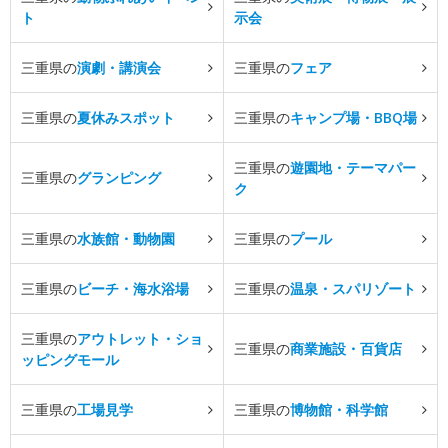
ト
示会
三重県の
演劇・講演会
三重県の
フェア
三重県の
夏休みスポット
三重県の
キャンプ場・BBQ場
三重県の
遊園地・テーマパー
三重県の
グランピング
ク
三重県の
水族館・動物園
三重県の
プール
三重県の
ビーチ・海水浴場
三重県の
温泉・スパリゾート
三重県の
アウトレット・ショ
三重県の
商業施設・百貨店
ッピングモール
三重県の
工場見学
三重県の
博物館・科学館