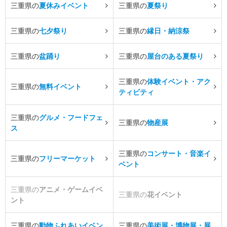
三重県の
夏休みイベント
三重県の
夏祭り
三重県の
七夕祭り
三重県の
縁日・納涼祭
三重県の
盆踊り
三重県の
屋台のある夏祭り
三重県の
体験イベント・アク
三重県の
無料イベント
ティビティ
三重県の
グルメ・フードフェ
三重県の
物産展
ス
三重県の
コンサート・音楽イ
三重県の
フリーマーケット
ベント
三重県の
アニメ・ゲームイベ
三重県の
花イベント
ント
三重県の
動物ふれあいイベン
三重県の
美術展・博物展・展