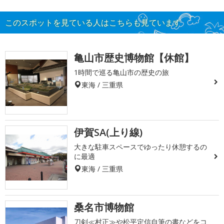
このスポットを見ている人はこちらも見ています
亀山市歴史博物館【休館】
1時間で巡る亀山市の歴史の旅
東海 / 三重県
伊賀SA(上り線)
大きな駐車スペースでゆったり休憩するの
に最適
東海 / 三重県
桑名市博物館
刀剣≪村正≫や松平定信自筆の書などをコ