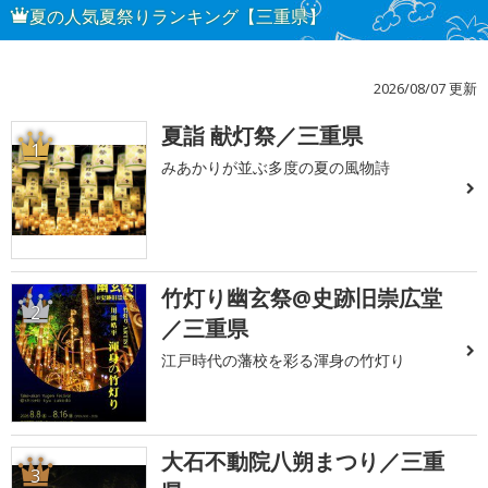
夏の人気夏祭りランキング【三重県】
2026/08/07 更新
夏詣 献灯祭／三重県
1
みあかりが並ぶ多度の夏の風物詩
竹灯り幽玄祭@史跡旧崇広堂
2
／三重県
江戸時代の藩校を彩る渾身の竹灯り
大石不動院八朔まつり／三重
3