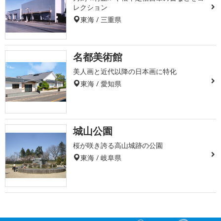
レクション
東海 / 三重県
名都美術館
美人画と近代以降の日本画に特化
東海 / 愛知県
城山公園
桜が咲き誇る高山城跡の公園
東海 / 岐阜県