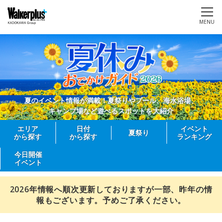
MENU
夏のイベント情報が満載！夏祭りやプール、海水浴場、
キャンプ場など遊べるスポットを大紹介
エリア
日付
イベント
夏祭り
から探す
から探す
ランキング
今日開催
イベント
2026年情報へ順次更新しておりますが一部、昨年の情
報もございます。予めご了承ください。