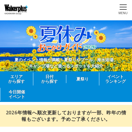
MENU
夏のイベント情報が満載！夏祭りやプール、海水浴場、
キャンプ場など遊べるスポットを大紹介
エリア
日付
イベント
夏祭り
から探す
から探す
ランキング
今日開催
イベント
2026年情報へ順次更新しておりますが一部、昨年の情
報もございます。予めご了承ください。