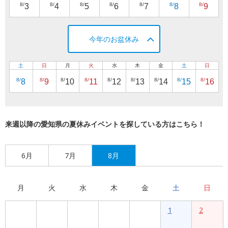
8/
8/
8/
8/
8/
8/
8/
3
4
5
6
7
8
9
今年のお盆休み
土
日
月
火
水
木
金
土
日
8/
8/
8/
8/
8/
8/
8/
8/
8/
8
9
10
11
12
13
14
15
16
来週以降の愛知県の夏休みイベントを探している方はこちら！
6月
7月
8月
月
火
水
木
金
土
日
1
2