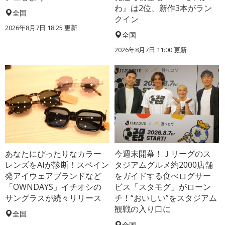
わ』は2位、新作3本がラン
全国
クイン
2026年8月7日 18:25
更新
全国
2026年8月7日 11:00
更新
あなたにぴったりなカラー
今週末開幕！Ｊリーグのス
レンズをAIが診断！スペイン
タジアムグルメ約2000店舗
発アイウェアブランドなど
をガイドする食べログサー
「OWNDAYS」イチオシの
ビス「スタモグ」がローン
サングラスが続々リリース
チ！“おいしい”をスタジアム
観戦の入り口に
全国
全国