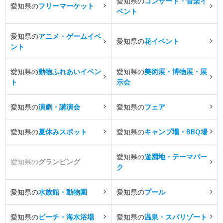
愛知県の
コンサート・音楽イ
愛知県の
フリーマーケット
ベント
愛知県の
アニメ・ゲームイベ
愛知県の
花イベント
ント
愛知県の
動物ふれあいイベン
愛知県の
美術展・博物展・展
ト
示会
愛知県の
演劇・講演会
愛知県の
フェア
愛知県の
夏休みスポット
愛知県の
キャンプ場・BBQ場
愛知県の
遊園地・テーマパー
愛知県の
グランピング
ク
愛知県の
水族館・動物園
愛知県の
プール
愛知県の
ビーチ・海水浴場
愛知県の
温泉・スパリゾート