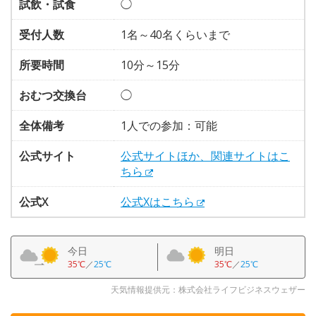
試飲・試食
◯
受付人数
1名～40名くらいまで
所要時間
10分～15分
おむつ交換台
◯
全体備考
1人での参加：可能
公式サイト
公式サイトほか、関連サイトはこ
ちら
公式X
公式Xはこちら
今日
明日
35℃
／
25℃
35℃
／
25℃
天気情報提供元：株式会社ライフビジネスウェザー