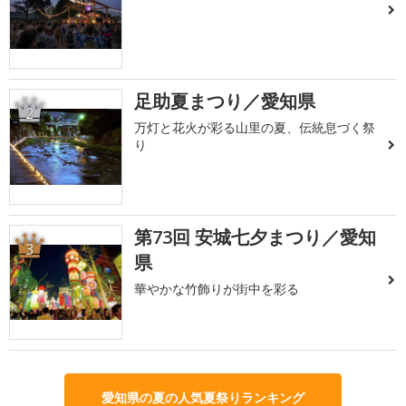
足助夏まつり／愛知県
2
万灯と花火が彩る山里の夏、伝統息づく祭
り
第73回 安城七夕まつり／愛知
3
県
華やかな竹飾りが街中を彩る
愛知県の夏の人気夏祭りランキング