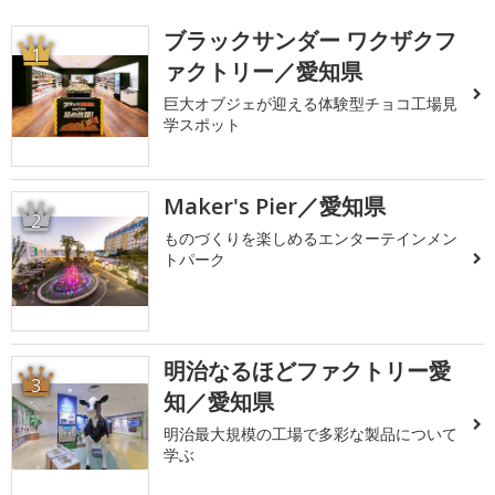
ブラックサンダー ワクザクフ
1
ァクトリー／愛知県
巨大オブジェが迎える体験型チョコ工場見
学スポット
Maker's Pier／愛知県
2
ものづくりを楽しめるエンターテインメン
トパーク
明治なるほどファクトリー愛
3
知／愛知県
明治最大規模の工場で多彩な製品について
学ぶ