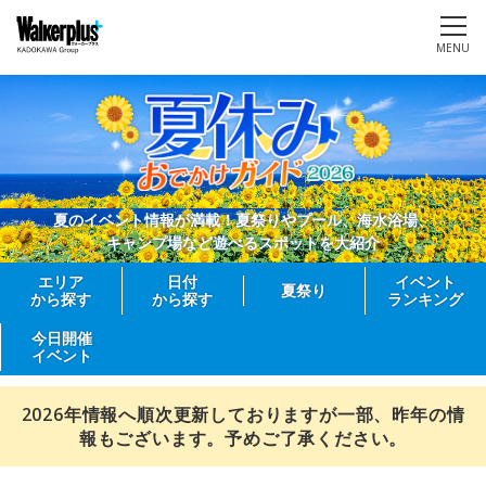
MENU
夏のイベント情報が満載！夏祭りやプール、海水浴場、
キャンプ場など遊べるスポットを大紹介
エリア
日付
イベント
夏祭り
から探す
から探す
ランキング
今日開催
イベント
2026年情報へ順次更新しておりますが一部、昨年の情
報もございます。予めご了承ください。