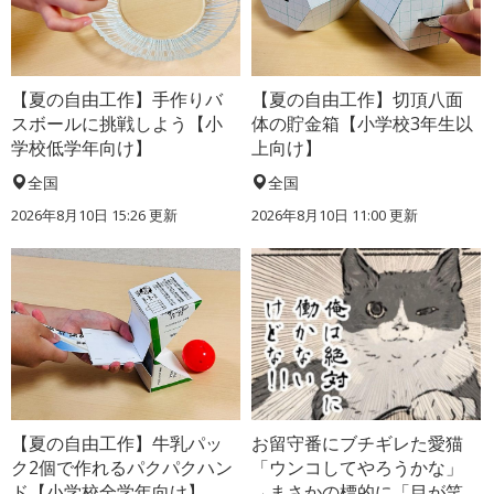
【夏の自由工作】手作りバ
【夏の自由工作】切頂八面
スボールに挑戦しよう【小
体の貯金箱【小学校3年生以
学校低学年向け】
上向け】
全国
全国
2026年8月10日 15:26
更新
2026年8月10日 11:00
更新
【夏の自由工作】牛乳パッ
お留守番にブチギレた愛猫
ク2個で作れるパクパクハン
「ウンコしてやろうかな」
ド【小学校全学年向け】
→まさかの標的に「目が笑