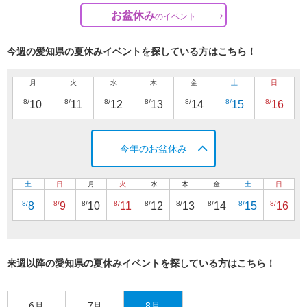
お盆休み
の
イベント
今週の愛知県の夏休みイベントを探している方はこちら！
月
火
水
木
金
土
日
8/
8/
8/
8/
8/
8/
8/
10
11
12
13
14
15
16
今年のお盆休み
土
日
月
火
水
木
金
土
日
8/
8/
8/
8/
8/
8/
8/
8/
8/
8
9
10
11
12
13
14
15
16
来週以降の愛知県の夏休みイベントを探している方はこちら！
6月
7月
8月