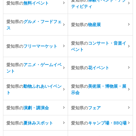
愛知県の
無料イベント
ティビティ
愛知県の
グルメ・フードフェ
愛知県の
物産展
ス
愛知県の
コンサート・音楽イ
愛知県の
フリーマーケット
ベント
愛知県の
アニメ・ゲームイベ
愛知県の
花イベント
ント
愛知県の
動物ふれあいイベン
愛知県の
美術展・博物展・展
ト
示会
愛知県の
演劇・講演会
愛知県の
フェア
愛知県の
夏休みスポット
愛知県の
キャンプ場・BBQ場