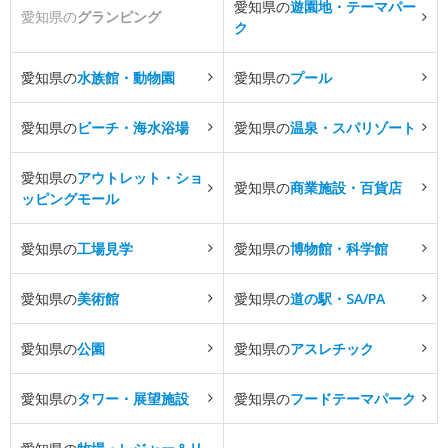
愛知県の
遊園地・テーマパー
愛知県の
グランピング
ク
愛知県の
水族館・動物園
愛知県の
プール
愛知県の
ビーチ・海水浴場
愛知県の
温泉・スパリゾート
愛知県の
アウトレット・ショ
愛知県の
商業施設・百貨店
ッピングモール
愛知県の
工場見学
愛知県の
博物館・科学館
愛知県の
美術館
愛知県の
道の駅・SA/PA
愛知県の
公園
愛知県の
アスレチック
愛知県の
タワー・展望施設
愛知県の
フードテーマパーク