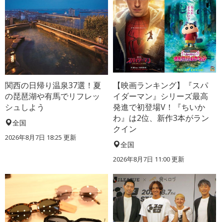
関西の日帰り温泉37選！夏
【映画ランキング】『スパ
の琵琶湖や有馬でリフレッ
イダーマン』シリーズ最高
シュしよう
発進で初登場V！『ちいか
わ』は2位、新作3本がラン
全国
クイン
2026年8月7日 18:25
更新
全国
2026年8月7日 11:00
更新