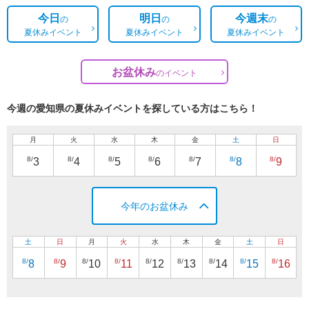
今日
明日
今週末
の
の
の
夏休みイベント
夏休みイベント
夏休みイベント
お盆休み
の
イベント
今週の愛知県の夏休みイベントを探している方はこちら！
月
火
水
木
金
土
日
8/
8/
8/
8/
8/
8/
8/
3
4
5
6
7
8
9
今年のお盆休み
土
日
月
火
水
木
金
土
日
8/
8/
8/
8/
8/
8/
8/
8/
8/
8
9
10
11
12
13
14
15
16