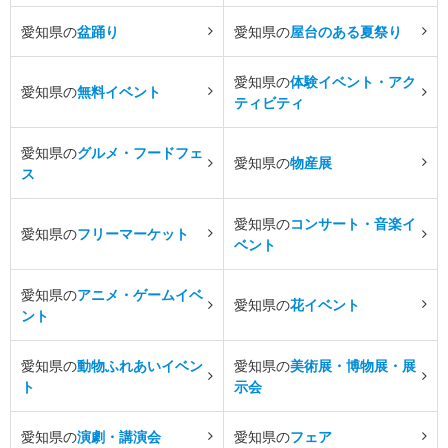
愛知県の
盆踊り
愛知県の
屋台のある夏祭り
愛知県の
体験イベント・アク
愛知県の
無料イベント
ティビティ
愛知県の
グルメ・フードフェ
愛知県の
物産展
ス
愛知県の
コンサート・音楽イ
愛知県の
フリーマーケット
ベント
愛知県の
アニメ・ゲームイベ
愛知県の
花イベント
ント
愛知県の
動物ふれあいイベン
愛知県の
美術展・博物展・展
ト
示会
愛知県の
演劇・講演会
愛知県の
フェア