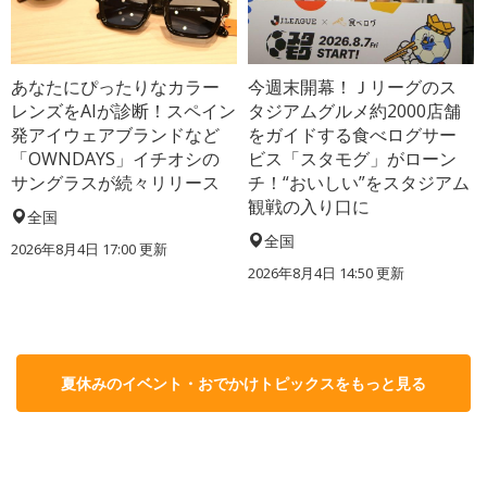
あなたにぴったりなカラー
今週末開幕！Ｊリーグのス
レンズをAIが診断！スペイン
タジアムグルメ約2000店舗
発アイウェアブランドなど
をガイドする食べログサー
「OWNDAYS」イチオシの
ビス「スタモグ」がローン
サングラスが続々リリース
チ！“おいしい”をスタジアム
観戦の入り口に
全国
全国
2026年8月4日 17:00
更新
2026年8月4日 14:50
更新
夏休みのイベント・おでかけトピックスをもっと見る