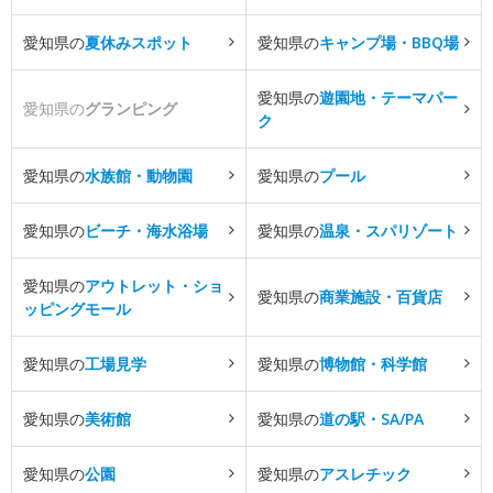
愛知県の
夏休みスポット
愛知県の
キャンプ場・BBQ場
愛知県の
遊園地・テーマパー
愛知県の
グランピング
ク
愛知県の
水族館・動物園
愛知県の
プール
愛知県の
ビーチ・海水浴場
愛知県の
温泉・スパリゾート
愛知県の
アウトレット・ショ
愛知県の
商業施設・百貨店
ッピングモール
愛知県の
工場見学
愛知県の
博物館・科学館
愛知県の
美術館
愛知県の
道の駅・SA/PA
愛知県の
公園
愛知県の
アスレチック