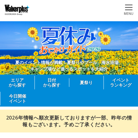
MENU
夏のイベント情報が満載！夏祭りやプール、海水浴場、
キャンプ場など遊べるスポットを大紹介
エリア
日付
イベント
夏祭り
から探す
から探す
ランキング
今日開催
イベント
2026年情報へ順次更新しておりますが一部、昨年の情
報もございます。予めご了承ください。