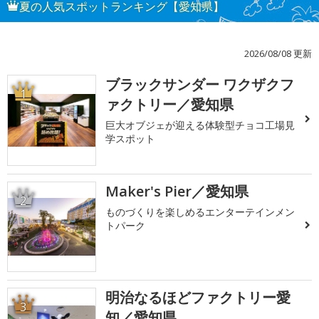
夏の人気スポットランキング【愛知県】
2026/08/08 更新
ブラックサンダー ワクザクフ
1
ァクトリー／愛知県
巨大オブジェが迎える体験型チョコ工場見
学スポット
Maker's Pier／愛知県
2
ものづくりを楽しめるエンターテインメン
トパーク
明治なるほどファクトリー愛
3
知／愛知県