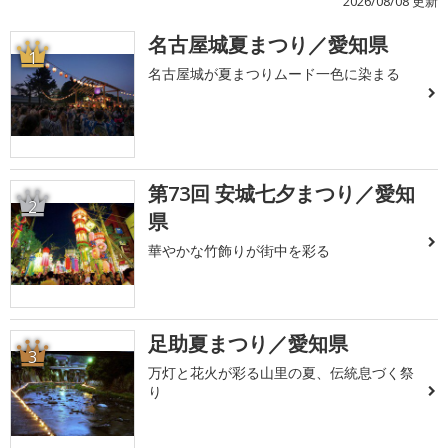
2026/08/08 更新
名古屋城夏まつり／愛知県
1
名古屋城が夏まつりムード一色に染まる
第73回 安城七夕まつり／愛知
2
県
華やかな竹飾りが街中を彩る
足助夏まつり／愛知県
3
万灯と花火が彩る山里の夏、伝統息づく祭
り