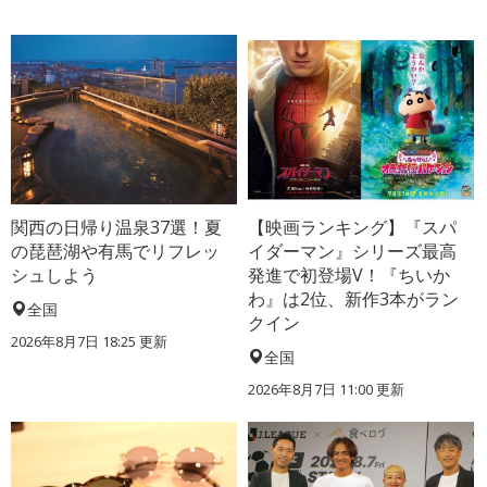
関西の日帰り温泉37選！夏
【映画ランキング】『スパ
の琵琶湖や有馬でリフレッ
イダーマン』シリーズ最高
シュしよう
発進で初登場V！『ちいか
わ』は2位、新作3本がラン
全国
クイン
2026年8月7日 18:25
更新
全国
2026年8月7日 11:00
更新