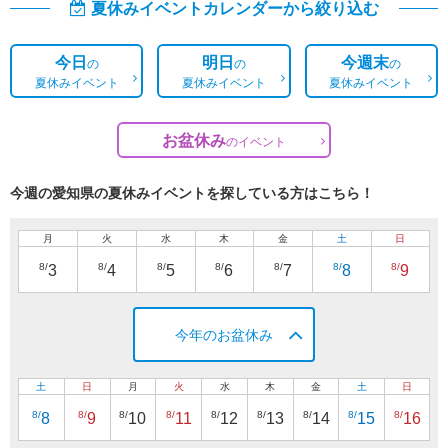
夏休みイベントカレンダーから絞り込む
今日
明日
今週末
の
の
の
夏休みイベント
夏休みイベント
夏休みイベント
お盆休み
の
イベント
今週の愛知県の夏休みイベントを探している方はこちら！
月
火
水
木
金
土
日
8/
8/
8/
8/
8/
8/
8/
3
4
5
6
7
8
9
今年のお盆休み
土
日
月
火
水
木
金
土
日
8/
8/
8/
8/
8/
8/
8/
8/
8/
8
9
10
11
12
13
14
15
16