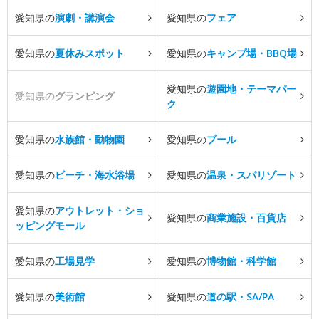
愛知県の
演劇・講演会
愛知県の
フェア
愛知県の
夏休みスポット
愛知県の
キャンプ場・BBQ場
愛知県の
遊園地・テーマパー
愛知県の
グランピング
ク
愛知県の
水族館・動物園
愛知県の
プール
愛知県の
ビーチ・海水浴場
愛知県の
温泉・スパリゾート
愛知県の
アウトレット・ショ
愛知県の
商業施設・百貨店
ッピングモール
愛知県の
工場見学
愛知県の
博物館・科学館
愛知県の
美術館
愛知県の
道の駅・SA/PA