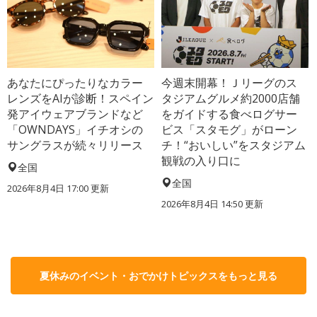
あなたにぴったりなカラー
今週末開幕！Ｊリーグのス
レンズをAIが診断！スペイン
タジアムグルメ約2000店舗
発アイウェアブランドなど
をガイドする食べログサー
「OWNDAYS」イチオシの
ビス「スタモグ」がローン
サングラスが続々リリース
チ！“おいしい”をスタジアム
観戦の入り口に
全国
全国
2026年8月4日 17:00
更新
2026年8月4日 14:50
更新
夏休みのイベント・おでかけトピックスをもっと見る