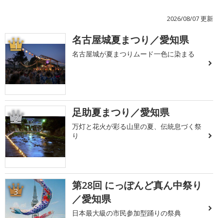
2026/08/07 更新
名古屋城夏まつり／愛知県
1
名古屋城が夏まつりムード一色に染まる
足助夏まつり／愛知県
2
万灯と花火が彩る山里の夏、伝統息づく祭
り
第28回 にっぽんど真ん中祭り
3
／愛知県
日本最大級の市民参加型踊りの祭典