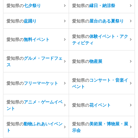
愛知県の
七夕祭り
愛知県の
縁日・納涼祭
愛知県の
盆踊り
愛知県の
屋台のある夏祭り
愛知県の
体験イベント・アク
愛知県の
無料イベント
ティビティ
愛知県の
グルメ・フードフェ
愛知県の
物産展
ス
愛知県の
コンサート・音楽イ
愛知県の
フリーマーケット
ベント
愛知県の
アニメ・ゲームイベ
愛知県の
花イベント
ント
愛知県の
動物ふれあいイベン
愛知県の
美術展・博物展・展
ト
示会