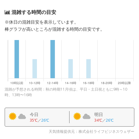
混雑する時間の目安
※休日の混雑目安を表示しています。
棒グラフが高いところが混雑する時間の目安です。
混雑が予想される時間：秋の時期11月頃は、平日・土日祝ともに9時～10
時、13時〜16時
今日
明日
35℃
／
26℃
34℃
／
26℃
天気情報提供元：株式会社ライフビジネスウェザー