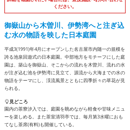
ください。
御嶽山から木曽川、伊勢湾へと注ぎ込
む水の物語を映した日本庭園
平成3(1991)年4月にオープンした名古屋市内随一の規模を
誇る池泉回遊式の日本庭園。中部地方をモチーフにした庭
園は、築山を御嶽山、そこからの流れを木曽川、流れの水
が注ぎ込む池を伊勢湾に見立て、源流から大海までの水の
物語をテーマにし、渓流風景とともに四季折々の草花が見
られる。
見どころ
園内の茶寮汐入では、庭園を眺めながら軽食や甘味メニュ
ーを楽しめる。また茶室清羽亭では、毎月第3水曜におも
てなし茶席(有料)も開催している。