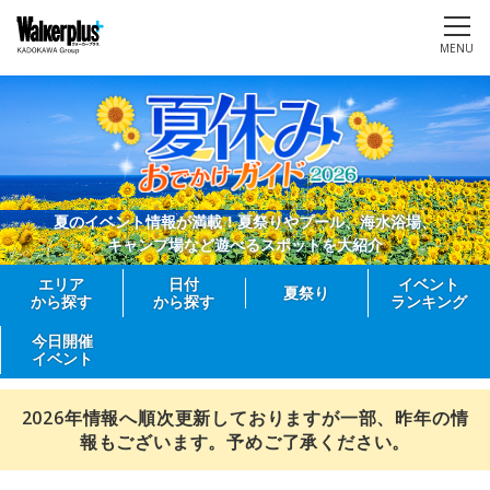
MENU
夏のイベント情報が満載！夏祭りやプール、海水浴場、
キャンプ場など遊べるスポットを大紹介
エリア
日付
イベント
夏祭り
から探す
から探す
ランキング
今日開催
イベント
2026年情報へ順次更新しておりますが一部、昨年の情
報もございます。予めご了承ください。