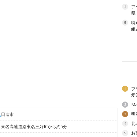
ア
4
県
特
5
組
ブ
1
愛
Ma
2
明
県
日進市
3
北
4
東名高速道路東名三好ICから約5分
お
5