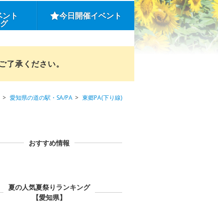
ベント
今日開催イベント
ング
めご了承ください。
愛知県の道の駅・SA/PA
東郷PA(下り線)
おすすめ情報
夏の人気夏祭りランキング
【愛知県】