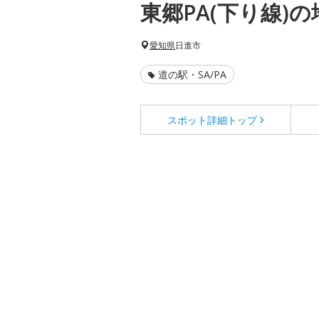
東郷PA(下り線)
愛知県
日進市
道の駅・SA/PA
スポット詳細
トップ