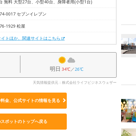
8台 無料 大型27台、小型40台、身障者用(小型1台)
-74-0017 セブンイレブン
-76-1929 松屋
サイトほか、関連サイトはこちら
明日
34℃
／
26℃
天気情報提供元：株式会社ライフビジネスウェザー
や料金、公式サイトの
情報を見る
のスポットのトップへ戻る