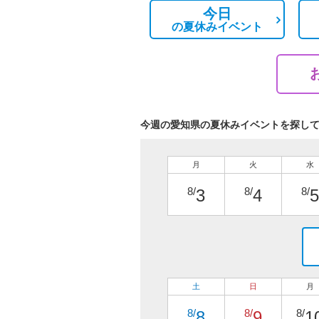
今日
の
夏休みイベント
今週の愛知県の夏休みイベントを探し
月
火
水
8/
8/
8/
3
4
5
土
日
月
8/
8/
8/
8
9
1