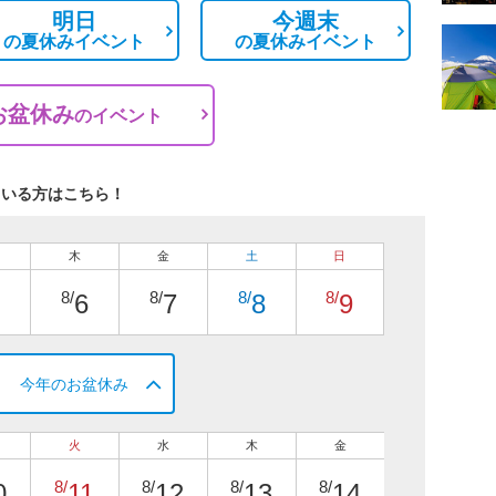
明日
今週末
の
夏休みイベント
の
夏休みイベント
お盆休み
の
イベント
ている方はこちら！
木
金
土
日
8/
8/
8/
8/
6
7
8
9
今年のお盆休み
火
水
木
金
8/
8/
8/
8/
0
11
12
13
14