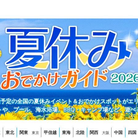
開催予定の全国の夏休みイベント＆おでかけスポットがエ
トや、プール、海水浴場、BBQ・キャンプ場など、遊べ
道
東北
関東
甲信越
東海
北陸
関西
中国
四国
東京
大阪