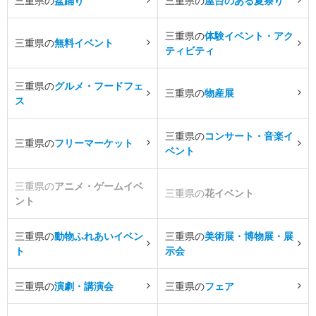
三重県の
盆踊り
三重県の
屋台のある夏祭り
三重県の
体験イベント・アク
三重県の
無料イベント
ティビティ
三重県の
グルメ・フードフェ
三重県の
物産展
ス
三重県の
コンサート・音楽イ
三重県の
フリーマーケット
ベント
三重県の
アニメ・ゲームイベ
三重県の
花イベント
ント
三重県の
動物ふれあいイベン
三重県の
美術展・博物展・展
ト
示会
三重県の
演劇・講演会
三重県の
フェア