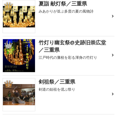
夏詣 献灯祭／三重県
1
みあかりが並ぶ多度の夏の風物詩
竹灯り幽玄祭@史跡旧崇広堂
2
／三重県
江戸時代の藩校を彩る渾身の竹灯り
剣祖祭／三重県
3
剣道の始祖を偲ぶ祭り