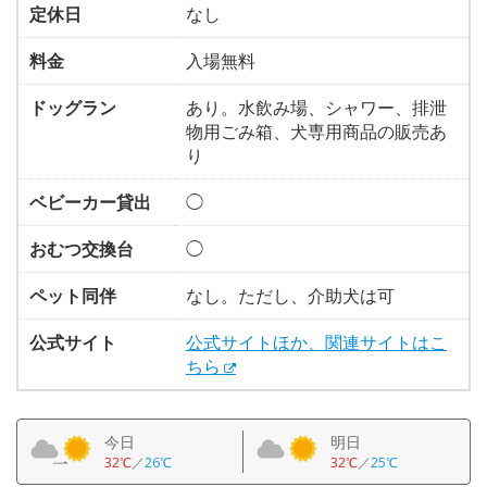
定休日
なし
料金
入場無料
ドッグラン
あり。水飲み場、シャワー、排泄
物用ごみ箱、犬専用商品の販売あ
り
ベビーカー貸出
◯
おむつ交換台
◯
ペット同伴
なし。ただし、介助犬は可
公式サイト
公式サイトほか、関連サイトはこ
ちら
今日
明日
32℃
／
26℃
32℃
／
25℃