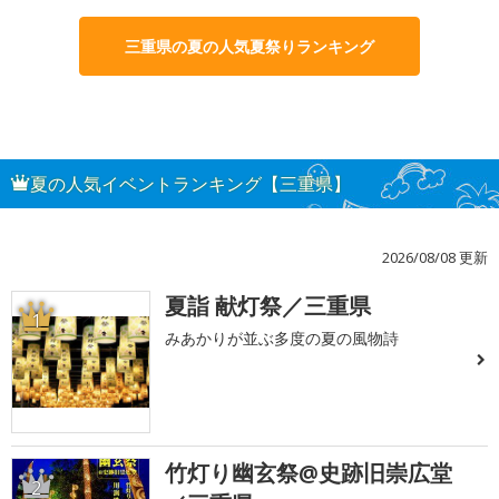
三重県の夏の人気夏祭りランキング
夏の人気イベントランキング【三重県】
2026/08/08 更新
夏詣 献灯祭／三重県
1
みあかりが並ぶ多度の夏の風物詩
竹灯り幽玄祭@史跡旧崇広堂
2