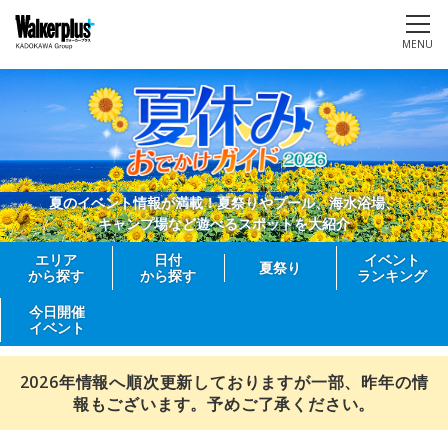
MENU
夏のイベント情報が満載！夏祭りやプール、海水浴場、
キャンプ場など遊べるスポットを大紹介
エリア
日付
イベント
夏祭り
から探す
から探す
ランキング
今日開催
イベント
2026年情報へ順次更新しておりますが一部、昨年の情
報もございます。予めご了承ください。