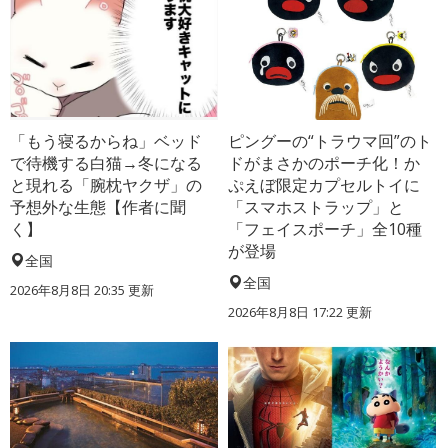
「もう寝るからね」ベッド
ピングーの“トラウマ回”のト
で待機する白猫→冬になる
ドがまさかのポーチ化！か
と現れる「腕枕ヤクザ」の
ぷえぼ限定カプセルトイに
予想外な生態【作者に聞
「スマホストラップ」と
く】
「フェイスポーチ」全10種
が登場
全国
全国
2026年8月8日 20:35
更新
2026年8月8日 17:22
更新