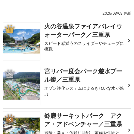
2026/08/08 更新
火の谷温泉ファイアバレイウ
1
ォーターパーク／三重県
スピード感満点のスライダーやチューブに
挑戦
宮リバー度会パーク遊水プー
2
ル鏡／三重県
オゾン浄化システムによるきれいな水が魅
力
鈴鹿サーキットパーク アク
3
ア・アドベンチャー／三重県
冒険・発見・体験に挑戦。家族や仲間と