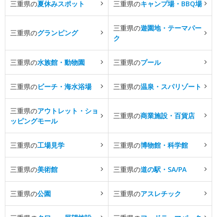
三重県の
夏休みスポット
三重県の
キャンプ場・BBQ場
三重県の
遊園地・テーマパー
三重県の
グランピング
ク
三重県の
水族館・動物園
三重県の
プール
三重県の
ビーチ・海水浴場
三重県の
温泉・スパリゾート
三重県の
アウトレット・ショ
三重県の
商業施設・百貨店
ッピングモール
三重県の
工場見学
三重県の
博物館・科学館
三重県の
美術館
三重県の
道の駅・SA/PA
三重県の
公園
三重県の
アスレチック